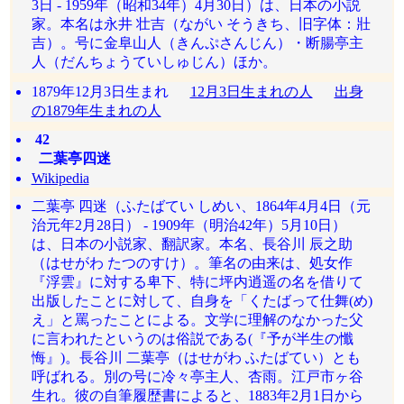
3日 - 1959年（昭和34年）4月30日）は、日本の小説
家。本名は永井 壮吉（ながい そうきち、旧字体：壯
吉）。号に金阜山人（きんぷさんじん）・断腸亭主
人（だんちょうていしゅじん）ほか。
1879年12月3日生まれ
12月3日生まれの人
出身
の1879年生まれの人
42
二葉亭四迷
Wikipedia
二葉亭 四迷（ふたばてい しめい、1864年4月4日（元
治元年2月28日） - 1909年（明治42年）5月10日）
は、日本の小説家、翻訳家。本名、長谷川 辰之助
（はせがわ たつのすけ）。筆名の由来は、処女作
『浮雲』に対する卑下、特に坪内逍遥の名を借りて
出版したことに対して、自身を「くたばって仕舞(め)
え」と罵ったことによる。文学に理解のなかった父
に言われたというのは俗説である(『予が半生の懺
悔』)。長谷川 二葉亭（はせがわ ふたばてい）とも
呼ばれる。別の号に冷々亭主人、杏雨。江戸市ヶ谷
生れ。彼の自筆履歴書によると、1883年2月1日から