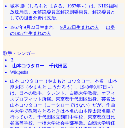
城本 勝（しろもと まさる、1957年 - ）は、NHK福岡
放送局長、元解説委員室解説副委員長。解説委員と
しての担当分野は政治。
1957年9月22日生まれ
9月22日生まれの人
出身
の1957年生まれの人
歌手・シンガー
2
山本コウタロー 千代田区
Wikipedia
山本 コウタロー（やまもと コウタロー、本名：山本
厚太郎（やまもと こうたろう）、1948年9月7日 - ）
は、日本の歌手、タレント、白鴎大学教授。オフィ
スプロフィット所属。東京都千代田区出身。芸名は
山本コウタロー（コータローではない）だが、作曲
や大学で教鞭をとるときは本名の山本厚太郎名義で
行っている。千代田区立麹町中学校、東京都立日比
谷高等学校、一橋大学社会学部卒業。白鴎大学特任