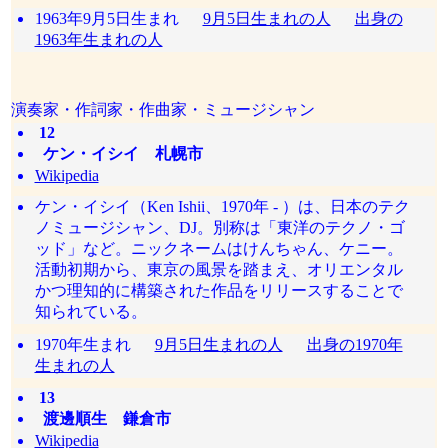
1963年9月5日生まれ
9月5日生まれの人
出身の
1963年生まれの人
演奏家・作詞家・作曲家・ミュージシャン
12
ケン・イシイ 札幌市
Wikipedia
ケン・イシイ（Ken Ishii、1970年 - ）は、日本のテク
ノミュージシャン、DJ。別称は「東洋のテクノ・ゴ
ッド」など。ニックネームはけんちゃん、ケニー。
活動初期から、東京の風景を踏まえ、オリエンタル
かつ理知的に構築された作品をリリースすることで
知られている。
1970年生まれ
9月5日生まれの人
出身の1970年
生まれの人
13
渡邊順生 鎌倉市
Wikipedia