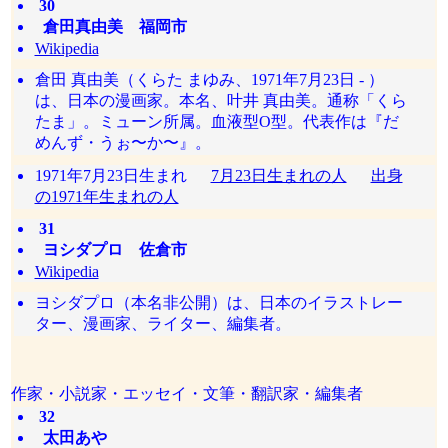
30
倉田真由美 福岡市
Wikipedia
倉田 真由美（くらた まゆみ、1971年7月23日 - ）
は、日本の漫画家。本名、叶井 真由美。通称「くら
たま」。ミューン所属。血液型O型。代表作は『だ
めんず・うぉ〜か〜』。
1971年7月23日生まれ
7月23日生まれの人
出身
の1971年生まれの人
31
ヨシダプロ 佐倉市
Wikipedia
ヨシダプロ（本名非公開）は、日本のイラストレー
ター、漫画家、ライター、編集者。
作家・小説家・エッセイ・文筆・翻訳家・編集者
32
太田あや