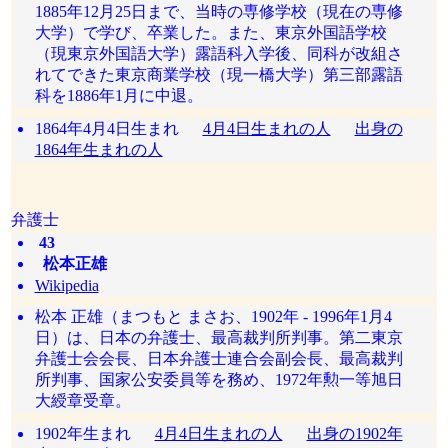
1885年12月25日まで、当時の専修学校（現在の専修
大学）で学び、卒業した。また、東京外国語学校
（現東京外国語大学）露語科入学後、同科が改組さ
れてできた東京商業学校（現一橋大学）第三部露語
科を1886年1月に中退。
1864年4月4日生まれ
4月4日生まれの人
出身の
1864年生まれの人
弁護士
43
松本正雄
Wikipedia
松本 正雄（まつもと まさお、1902年 - 1996年1月4
日）は、日本の弁護士、最高裁判所判事。第二東京
弁護士会会長、日本弁護士連合会副会長、最高裁判
所判事、国家公安委員等を務め、1972年勲一等旭日
大綬章受章。
1902年生まれ
4月4日生まれの人
出身の1902年