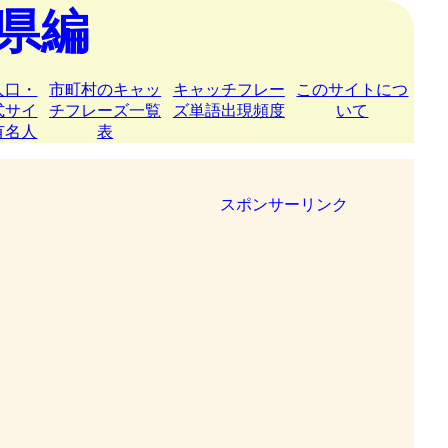
県編
人口・
市町村のキャッ
キャッチフレー
このサイトにつ
式サイ
チフレーズ一覧
ズ単語出現頻度
いて
有名人
表
スポンサーリンク