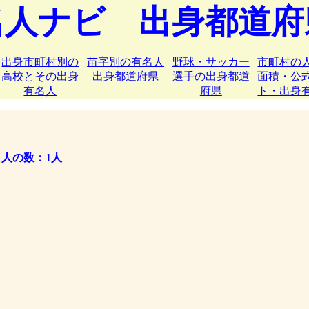
名人ナビ 出身都道府
出身市町村別の
苗字別の有名人
野球・サッカー
市町村の
高校とその出身
出身都道府県
選手の出身都道
面積・公
有名人
府県
ト・出身
人の数：1人