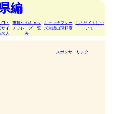
県編
人口・
市町村のキャッ
キャッチフレー
このサイトにつ
式サイ
チフレーズ一覧
ズ単語出現頻度
いて
有名人
表
スポンサーリンク