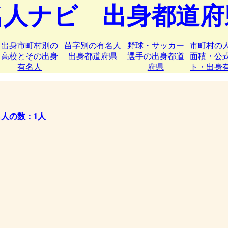
名人ナビ 出身都道府
出身市町村別の
苗字別の有名人
野球・サッカー
市町村の
高校とその出身
出身都道府県
選手の出身都道
面積・公
有名人
府県
ト・出身
人の数：1人