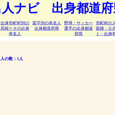
名人ナビ 出身都道府
出身市町村別の
苗字別の有名人
野球・サッカー
市町村の
高校とその出身
出身都道府県
選手の出身都道
面積・公
有名人
府県
ト・出身
人の数：1人