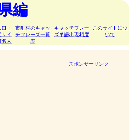
県編
人口・
市町村のキャッ
キャッチフレー
このサイトにつ
式サイ
チフレーズ一覧
ズ単語出現頻度
いて
有名人
表
スポンサーリンク