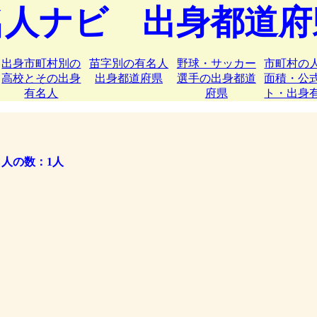
名人ナビ 出身都道府
出身市町村別の
苗字別の有名人
野球・サッカー
市町村の
高校とその出身
出身都道府県
選手の出身都道
面積・公
有名人
府県
ト・出身
人の数：1人