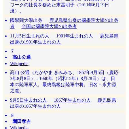
ワークの社長を務めた末冨明子（2011年6月19日
没）。
國學院大學出身
鹿児島県出身の國學院大學の出身
者
全国の國學院大學の出身者
11月5日生まれの人
1901年生まれの人
鹿児島県
出身の1901年生まれの人
7
高山公通
Wikipedia
高山 公通（たかやま きみみち、1867年9月5日（慶応
3年8月8日） - 1940年（昭和15年）8月28日）は、日
本の陸軍軍人。最終階級は陸軍中将。旧名・永井源
之進。
9月5日生まれの人
1867年生まれの人
鹿児島県
出身の1867年生まれの人
8
園田孝吉
Wikipedia