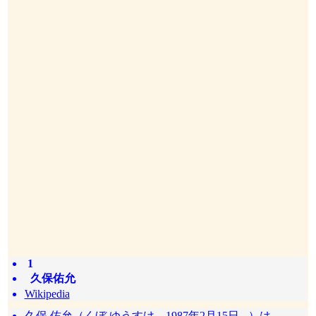
1
久保佑允
Wikipedia
久保 佑允（くぼ ゆうすけ、1987年2月15日 - ）は、