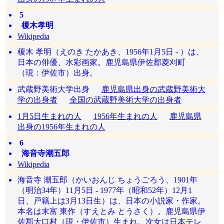
5
榎木孝明
Wikipedia
榎木 孝明（えのき たかあき、1956年1月5日 - ）は、
日本の俳優、水彩画家。鹿児島県伊佐郡菱刈町
（現：伊佐市）出身。
武蔵野美術大学出身
鹿児島県出身の武蔵野美術大
学の出身者
全国の武蔵野美術大学の出身者
1月5日生まれの人
1956年生まれの人
鹿児島県
出身の1956年生まれの人
6
海音寺潮五郎
Wikipedia
海音寺 潮五郎（かいおんじ ちょうごろう、1901年
（明治34年）11月5日 - 1977年（昭和52年）12月1
日、戸籍上は3月13日生）は、日本の小説家・作家。
本名は末富 東作（すえとみ とうさく）。鹿児島県伊
佐郡大口村（現・伊佐市）生まれ。次女は日本テレ