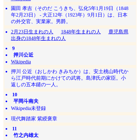
園田 孝吉（そのだ こうきち、弘化5年1月19日（1848
年2月23日） - 大正12年（1923年）9月1日）は、日本
の外交官、実業家。男爵。
2月23日生まれの人
1848年生まれの人
鹿児島県
出身の1848年生まれの人
9
押川公近
Wikipedia
押川 公近（おしかわ きみちか）は、安土桃山時代か
ら江戸時代前期にかけての武将。島津氏の家臣。小
返しの五本鑓の一人。
10
平岡斗南夫
Wikipedia未登録
現代舞踏家 紫綬褒章
11
竹之内雄太