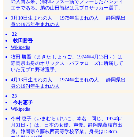
の入団以来、浦和レッズ一筋でプレーしたバンディ
エラである。弟の山田智紀は元プロサッカー選手。
9月10日生まれの人
1975年生まれの人
静岡県出
身の1975年生まれの人
22
牧田勝吾
Wikipedia
牧田 勝吾（まきた しょうご、1974年4月13日 - ）は
静岡県出身のオリックス・バファローズに所属して
いた元プロ野球選手。
4月13日生まれの人
1974年生まれの人
静岡県出
身の1974年生まれの人
23
今村恵子
Wikipedia
今村 恵子（いまむら けいこ、本名：同じ、1974年1
月31日 - ）は、日本の女優、声優。静岡県藤枝市出
身。静岡県立藤枝西高等学校卒業。身長は158cm、