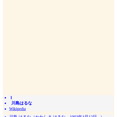
1
川島はるな
Wikipedia
川島 はるな（かわしま はるな、1993年4月12日 - ）