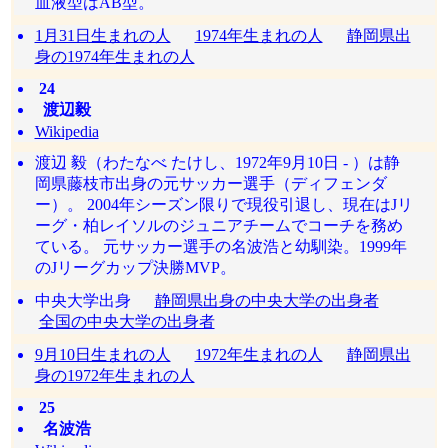
血液型はAB型。
1月31日生まれの人
1974年生まれの人
静岡県出
身の1974年生まれの人
24
渡辺毅
Wikipedia
渡辺 毅（わたなべ たけし、1972年9月10日 - ）は静
岡県藤枝市出身の元サッカー選手（ディフェンダ
ー）。 2004年シーズン限りで現役引退し、現在はJリ
ーグ・柏レイソルのジュニアチームでコーチを務め
ている。 元サッカー選手の名波浩と幼馴染。1999年
のJリーグカップ決勝MVP。
中央大学出身
静岡県出身の中央大学の出身者
全国の中央大学の出身者
9月10日生まれの人
1972年生まれの人
静岡県出
身の1972年生まれの人
25
名波浩