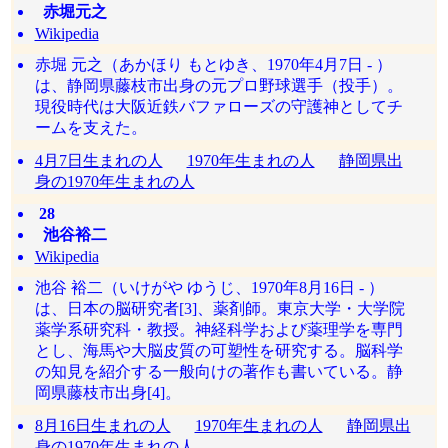
赤堀元之
Wikipedia
赤堀 元之（あかほり もとゆき、1970年4月7日 - ）
は、静岡県藤枝市出身の元プロ野球選手（投手）。
現役時代は大阪近鉄バファローズの守護神としてチ
ームを支えた。
4月7日生まれの人
1970年生まれの人
静岡県出
身の1970年生まれの人
28
池谷裕二
Wikipedia
池谷 裕二（いけがや ゆうじ、1970年8月16日 - ）
は、日本の脳研究者[3]、薬剤師。東京大学・大学院
薬学系研究科・教授。神経科学および薬理学を専門
とし、海馬や大脳皮質の可塑性を研究する。脳科学
の知見を紹介する一般向けの著作も書いている。静
岡県藤枝市出身[4]。
8月16日生まれの人
1970年生まれの人
静岡県出
身の1970年生まれの人