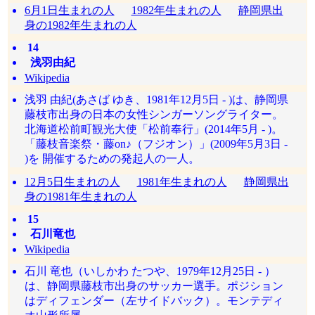
6月1日生まれの人
1982年生まれの人
静岡県出
身の1982年生まれの人
14
浅羽由紀
Wikipedia
浅羽 由紀(あさば ゆき、1981年12月5日 - )は、静岡県
藤枝市出身の日本の女性シンガーソングライター。
北海道松前町観光大使「松前奉行」(2014年5月 - )。
「藤枝音楽祭・藤on♪（フジオン）」(2009年5月3日 -
)を 開催するための発起人の一人。
12月5日生まれの人
1981年生まれの人
静岡県出
身の1981年生まれの人
15
石川竜也
Wikipedia
石川 竜也（いしかわ たつや、1979年12月25日 - ）
は、静岡県藤枝市出身のサッカー選手。ポジション
はディフェンダー（左サイドバック）。モンテディ