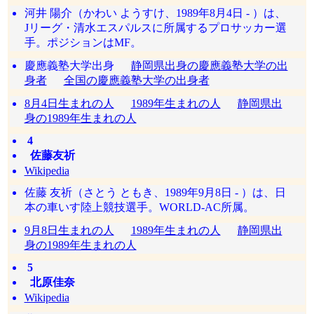
河井 陽介（かわい ようすけ、1989年8月4日 - ）は、
Jリーグ・清水エスパルスに所属するプロサッカー選
手。ポジションはMF。
慶應義塾大学出身
静岡県出身の慶應義塾大学の出
身者
全国の慶應義塾大学の出身者
8月4日生まれの人
1989年生まれの人
静岡県出
身の1989年生まれの人
4
佐藤友祈
Wikipedia
佐藤 友祈（さとう ともき、1989年9月8日 - ）は、日
本の車いす陸上競技選手。WORLD-AC所属。
9月8日生まれの人
1989年生まれの人
静岡県出
身の1989年生まれの人
5
北原佳奈
Wikipedia