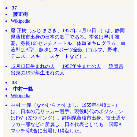
37
藤正樹
Wikipedia
藤 正樹（ふじ まさき、1957年12月13日 - ）は、静岡
県藤枝市出身の日本の歌手である。本名は早川 雅
基。身長165センチメートル、体重58キログラム、血
液型はA型、趣味はスポーツ全般（ゴルフ、野球、
テニス、スキー、スケートなど）。
12月13日生まれの人
1957年生まれの人
静岡県
出身の1957年生まれの人
38
中村一義
Wikipedia
中村 一義（なかむら かずよし、1955年4月8日 - ）
は、日本の元サッカー選手。現役時代のポジション
はFW（左ウイング）。静岡県藤枝市出身。富士通サ
ッカー部などに所属し、日本代表としても、国際A
マッチ5試合に出場し1得点した。