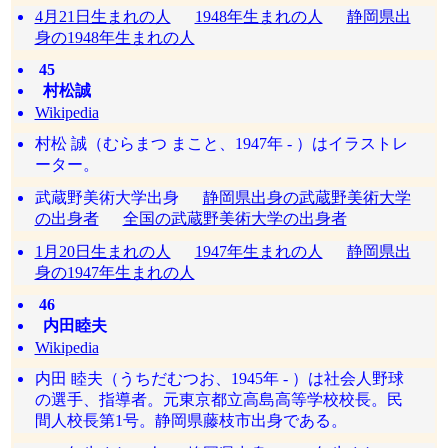
4月21日生まれの人
1948年生まれの人
静岡県出
身の1948年生まれの人
45
村松誠
Wikipedia
村松 誠（むらまつ まこと、1947年 - ）はイラストレ
ーター。
武蔵野美術大学出身
静岡県出身の武蔵野美術大学
の出身者
全国の武蔵野美術大学の出身者
1月20日生まれの人
1947年生まれの人
静岡県出
身の1947年生まれの人
46
内田睦夫
Wikipedia
内田 睦夫（うちだむつお、1945年 ‐ ）は社会人野球
の選手、指導者。元東京都立高島高等学校校長。民
間人校長第1号。静岡県藤枝市出身である。