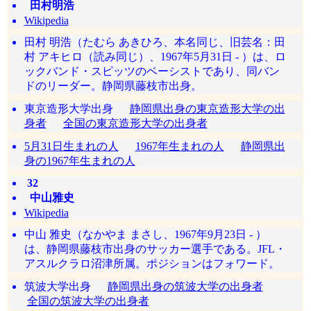
田村明浩
Wikipedia
田村 明浩（たむら あきひろ、本名同じ、旧芸名：田
村 アキヒロ（読み同じ）、1967年5月31日 - ）は、ロ
ックバンド・スピッツのベーシストであり、同バン
ドのリーダー。静岡県藤枝市出身。
東京造形大学出身
静岡県出身の東京造形大学の出
身者
全国の東京造形大学の出身者
5月31日生まれの人
1967年生まれの人
静岡県出
身の1967年生まれの人
32
中山雅史
Wikipedia
中山 雅史（なかやま まさし、1967年9月23日 - ）
は、静岡県藤枝市出身のサッカー選手である。JFL・
アスルクラロ沼津所属。ポジションはフォワード。
筑波大学出身
静岡県出身の筑波大学の出身者
全国の筑波大学の出身者