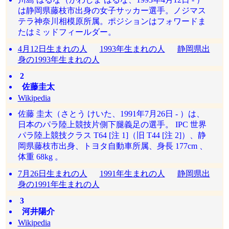
は静岡県藤枝市出身の女子サッカー選手。ノジマス
テラ神奈川相模原所属。ポジションはフォワードま
たはミッドフィールダー。
4月12日生まれの人
1993年生まれの人
静岡県出
身の1993年生まれの人
2
佐藤圭太
Wikipedia
佐藤 圭太（さとう けいた、1991年7月26日 - ）は、
日本のパラ陸上競技片側下腿義足の選手。 IPC 世界
パラ陸上競技クラス T64 [注 1]（旧 T44 [注 2]）、静
岡県藤枝市出身、トヨタ自動車所属、身長 177cm 、
体重 68kg 。
7月26日生まれの人
1991年生まれの人
静岡県出
身の1991年生まれの人
3
河井陽介
Wikipedia