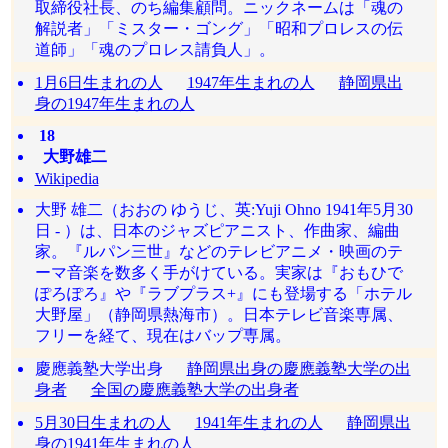
取締役社長、のち編集顧問。ニックネームは「魂の
解説者」「ミスター・ゴング」「昭和プロレスの伝
道師」「魂のプロレス請負人」。
1月6日生まれの人
1947年生まれの人
静岡県出
身の1947年生まれの人
18
大野雄二
Wikipedia
大野 雄二（おおの ゆうじ、英:Yuji Ohno 1941年5月30
日 - ）は、日本のジャズピアニスト、作曲家、編曲
家。『ルパン三世』などのテレビアニメ・映画のテ
ーマ音楽を数多く手がけている。実家は『おもひで
ぽろぽろ』や『ラブプラス+』にも登場する「ホテル
大野屋」（静岡県熱海市）。日本テレビ音楽専属、
フリーを経て、現在はバップ専属。
慶應義塾大学出身
静岡県出身の慶應義塾大学の出
身者
全国の慶應義塾大学の出身者
5月30日生まれの人
1941年生まれの人
静岡県出
身の1941年生まれの人