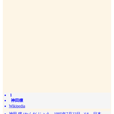
1
神田穣
Wikipedia
神田 穣 (かんだ じょう、1995年7月22日 - )は、日本