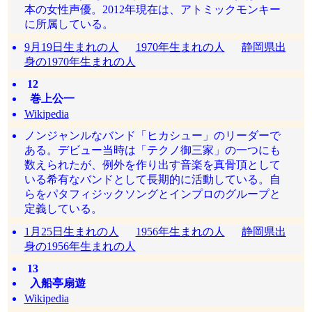
本の女性声優。2012年現在は、アトミックモンキー
に所属している。
9月19日生まれの人
1970年生まれの人
静岡県出
身の1970年生まれの人
12
巻上公一
Wikipedia
ノンジャンルなバンド「ヒカシュー」のリーダーで
ある。デビュー当時は「テクノ御三家」の一つにも
数えられたが、例外を作り出す音楽を真骨頂として
いる希有なバンドとして長期的に活動している。自
らをパタフィジックソングとインプロのグループと
定義している。
1月25日生まれの人
1956年生まれの人
静岡県出
身の1956年生まれの人
13
入船亭扇遊
Wikipedia