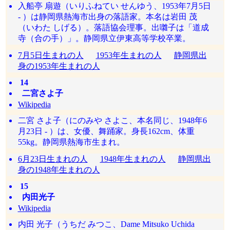
入船亭 扇遊（いりふねてい せんゆう、1953年7月5日
- ）は静岡県熱海市出身の落語家。本名は岩田 茂
（いわた しげる）。落語協会理事。出囃子は「道成
寺（合の手）」。静岡県立伊東高等学校卒業。
7月5日生まれの人
1953年生まれの人
静岡県出
身の1953年生まれの人
14
二宮さよ子
Wikipedia
二宮 さよ子（にのみや さよこ、本名同じ、1948年6
月23日 - ）は、女優、舞踊家。身長162cm、体重
55kg。静岡県熱海市生まれ。
6月23日生まれの人
1948年生まれの人
静岡県出
身の1948年生まれの人
15
内田光子
Wikipedia
内田 光子（うちだ みつこ、Dame Mitsuko Uchida