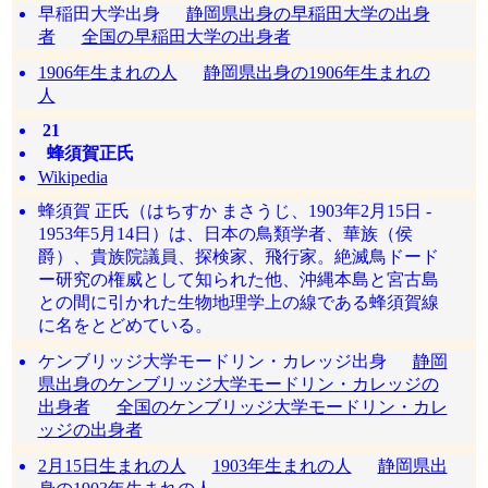
早稲田大学出身
静岡県出身の早稲田大学の出身
者
全国の早稲田大学の出身者
1906年生まれの人
静岡県出身の1906年生まれの
人
21
蜂須賀正氏
Wikipedia
蜂須賀 正氏（はちすか まさうじ、1903年2月15日 -
1953年5月14日）は、日本の鳥類学者、華族（侯
爵）、貴族院議員、探検家、飛行家。絶滅鳥ドード
ー研究の権威として知られた他、沖縄本島と宮古島
との間に引かれた生物地理学上の線である蜂須賀線
に名をとどめている。
ケンブリッジ大学モードリン・カレッジ出身
静岡
県出身のケンブリッジ大学モードリン・カレッジの
出身者
全国のケンブリッジ大学モードリン・カレ
ッジの出身者
2月15日生まれの人
1903年生まれの人
静岡県出