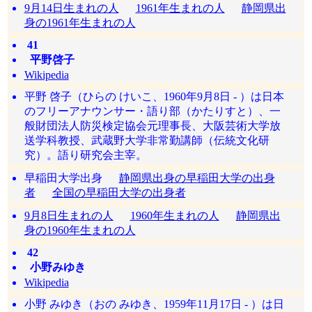
9月14日生まれの人
1961年生まれの人
静岡県出
身の1961年生まれの人
41
平野啓子
Wikipedia
平野 啓子（ひらの けいこ、1960年9月8日 - ）は日本
のフリーアナウンサー・語り部（かたりすと）、一
般財団法人防災検定協会元理事長、大阪芸術大学放
送学科教授、武蔵野大学非常勤講師（伝統文化研
究）。語り研究会主宰。
早稲田大学出身
静岡県出身の早稲田大学の出身
者
全国の早稲田大学の出身者
9月8日生まれの人
1960年生まれの人
静岡県出
身の1960年生まれの人
42
小野みゆき
Wikipedia
小野 みゆき（おの みゆき、1959年11月17日 - ）は日