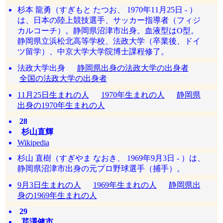
杉本 龍勇（すぎもと たつお、 1970年11月25日 - ）
は、日本の陸上競技選手、サッカー指導者（フィジ
カルコーチ）。静岡県沼津市出身。血液型はO型。
静岡県立浜松北高等学校、法政大学（卒業後、ドイ
ツ留学）、中京大学大学院博士課程修了。
法政大学出身
静岡県出身の法政大学の出身者
全国の法政大学の出身者
11月25日生まれの人
1970年生まれの人
静岡県
出身の1970年生まれの人
28
杉山直輝
Wikipedia
杉山 直樹（すぎやま なおき、 1969年9月3日 - ）は、
静岡県沼津市出身の元プロ野球選手（捕手）。
9月3日生まれの人
1969年生まれの人
静岡県出
身の1969年生まれの人
29
芹澤健市