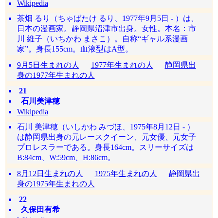
Wikipedia
茶畑 るり（ちゃばたけ るり、1977年9月5日 - ）は、
日本の漫画家。静岡県沼津市出身。女性。本名：市
川 維子（いちかわ まさこ）。自称“ギャル系漫画
家”。身長155cm。血液型はA型。
9月5日生まれの人
1977年生まれの人
静岡県出
身の1977年生まれの人
21
石川美津穂
Wikipedia
石川 美津穂（いしかわ みづほ、1975年8月12日 - ）
は静岡県出身の元レースクイーン、元女優、元女子
プロレスラーである。身長164cm。スリーサイズは
B:84cm、W:59cm、H:86cm。
8月12日生まれの人
1975年生まれの人
静岡県出
身の1975年生まれの人
22
久保田有希