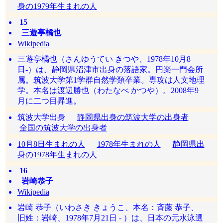
身の1979年生まれの人
15
三遊亭橘也
Wikipedia
三遊亭橘也（さんゆうてい きつや、1978年10月8
日-）は、静岡県沼津市出身の落語家。円楽一門会所
属。筑波大学第1学群自然学類卒業。専攻は人文地理
学。本名は渡辺勝也（わたなべ かつや）。2008年9
月に二つ目昇進。
筑波大学出身
静岡県出身の筑波大学の出身者
全国の筑波大学の出身者
10月8日生まれの人
1978年生まれの人
静岡県出
身の1978年生まれの人
16
岩崎恭子
Wikipedia
岩崎 恭子（いわさき きょうこ、本名：斉藤 恭子、
旧姓：岩崎、1978年7月21日 - ）は、日本の元水泳選