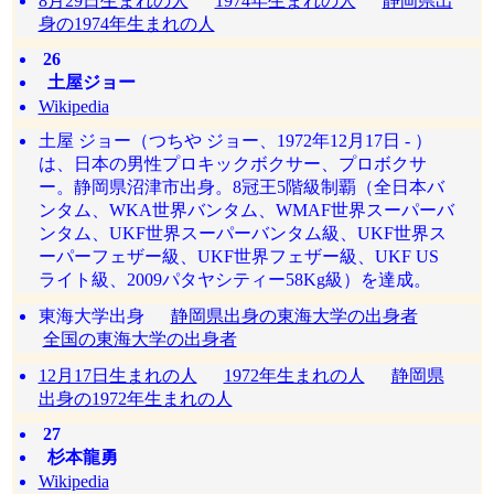
8月29日生まれの人
1974年生まれの人
静岡県出
身の1974年生まれの人
26
土屋ジョー
Wikipedia
土屋 ジョー（つちや ジョー、1972年12月17日 - ）
は、日本の男性プロキックボクサー、プロボクサ
ー。静岡県沼津市出身。8冠王5階級制覇（全日本バ
ンタム、WKA世界バンタム、WMAF世界スーパーバ
ンタム、UKF世界スーパーバンタム級、UKF世界ス
ーパーフェザー級、UKF世界フェザー級、UKF US
ライト級、2009パタヤシティー58Kg級）を達成。
東海大学出身
静岡県出身の東海大学の出身者
全国の東海大学の出身者
12月17日生まれの人
1972年生まれの人
静岡県
出身の1972年生まれの人
27
杉本龍勇
Wikipedia