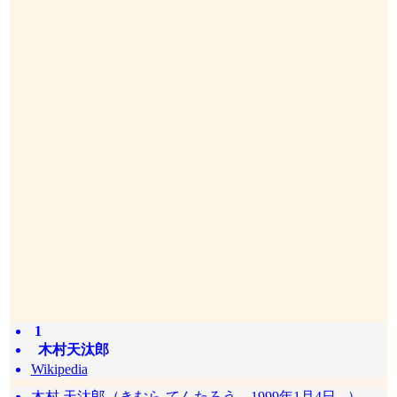
1
木村天汰郎
Wikipedia
木村 天汰郎（きむら てんたろう、1999年1月4日 - ）