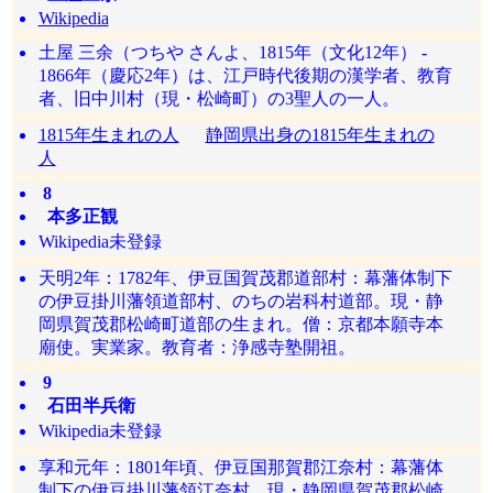
Wikipedia
土屋 三余（つちや さんよ、1815年（文化12年） -
1866年（慶応2年）は、江戸時代後期の漢学者、教育
者、旧中川村（現・松崎町）の3聖人の一人。
1815年生まれの人
静岡県出身の1815年生まれの
人
8
本多正観
Wikipedia未登録
天明2年：1782年、伊豆国賀茂郡道部村：幕藩体制下
の伊豆掛川藩領道部村、のちの岩科村道部。現・静
岡県賀茂郡松崎町道部の生まれ。僧：京都本願寺本
廟使。実業家。教育者：浄感寺塾開祖。
9
石田半兵衛
Wikipedia未登録
享和元年：1801年頃、伊豆国那賀郡江奈村：幕藩体
制下の伊豆掛川藩領江奈村。現・静岡県賀茂郡松崎