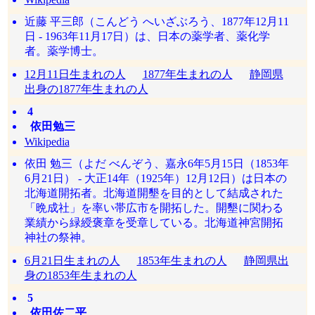
近藤 平三郎（こんどう へいざぶろう、1877年12月11
日 - 1963年11月17日）は、日本の薬学者、薬化学
者。薬学博士。
12月11日生まれの人
1877年生まれの人
静岡県
出身の1877年生まれの人
4
依田勉三
Wikipedia
依田 勉三（よだ べんぞう、嘉永6年5月15日（1853年
6月21日） - 大正14年（1925年）12月12日）は日本の
北海道開拓者。北海道開墾を目的として結成された
「晩成社」を率い帯広市を開拓した。開墾に関わる
業績から緑綬褒章を受章している。北海道神宮開拓
神社の祭神。
6月21日生まれの人
1853年生まれの人
静岡県出
身の1853年生まれの人
5
依田佐二平