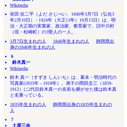
Wikipedia
依田 佐二平（よだ さじべい、1846年3月7日（弘化3
年2月10日） - 1924年（大正13年）10月15日）は、明
治・大正期の実業家、政治家、教育家で、旧中川村
（現・松崎町）の3聖人の一人。
3月7日生まれの人
1846年生まれの人
静岡県出
身の1846年生まれの人
6
鈴木真一
Wikipedia
鈴木 真一（すずき しんいち）は、幕末・明治時代の
写真家(1835年 – 1918年）。弟子の岡田圭三（1859-
1912）に2代目鈴木真一の名前を継がせた後は鈴木真
と名乗っている。
1835年生まれの人
静岡県出身の1835年生まれの
人
7
土屋三余