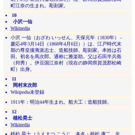
町江奈の生まれ。彫刻家。
10
小沢一仙
Wikipedia
小沢 一仙（おざわ いっせん、天保元年（1830年） -
慶応4年3月14日（1868年4月6日））は、江戸時代末
期の尊皇攘夷派志士、造船技師、彫刻家。本姓は石
田。初名を馬次郎。通称に雅楽助。父は石田半兵衛
（邦秀）。伊豆国江奈村（現在の静岡県賀茂郡松崎
町）出身。
11
岡村末次郎
Wikipedia未登録
1911年：明治44年生まれ。船大工：造船技師。
12
植松晃士
Wikipedia
植松 晃士（うえまつ こうじ、本名・植松 康二 生