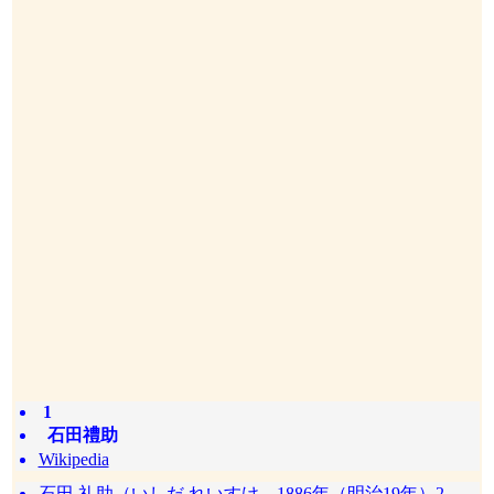
1
石田禮助
Wikipedia
石田 礼助（いしだ れいすけ、1886年（明治19年）2