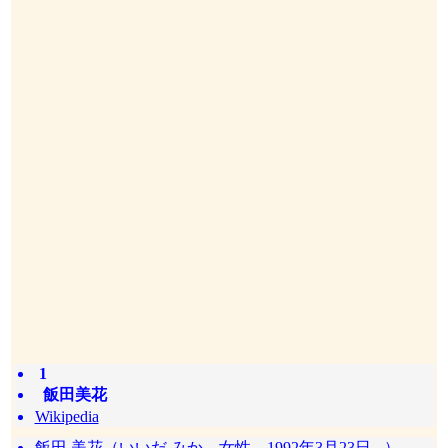
1
飯田美花
Wikipedia
飯田 美花（いいだ みか、女性、1992年3月23日 - ）