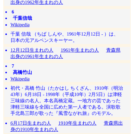
出身の1962年生まれの人
6
千葉信哉
Wikipedia
千葉 信哉 （ちば しんや、1961年12月12日 - ）は、
日本の元アルペンスキーヤー。
12月12日生まれの人
1961年生まれの人
青森県
出身の1961年生まれの人
7
高橋竹山
Wikipedia
初代・高橋 竹山（たかはし ちくざん、1910年（明治
43年）6月18日 - 1998年（平成10年）2月5日）は津軽
三味線の名人。本名高橋定蔵。一地方の芸であった
津軽三味線を全国に広めた第一人者である。演歌歌
手北島三郎が歌った『風雪ながれ旅』のモデル。
6月17日生まれの人
1910年生まれの人
青森県出
身の1910年生まれの人