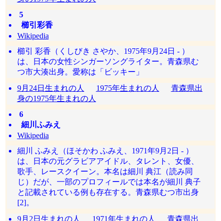
5
櫛引彩香
Wikipedia
櫛引 彩香（くしびき さやか、1975年9月24日 - ）
は、日本の女性シンガーソングライター。青森県む
つ市大湊出身。愛称は「ビッキー」
9月24日生まれの人
1975年生まれの人
青森県出
身の1975年生まれの人
6
細川ふみえ
Wikipedia
細川 ふみえ（ほそかわ ふみえ、1971年9月2日 - ）
は、日本の元グラビアアイドル、タレント、女優、
歌手、レースクイーン。本名は細川 典江（読み同
じ）だが、一部のプロフィールでは本名が細川 典子
と記載されている例も存在する。青森県むつ市出身
[2]。
9月2日生まれの人
1971年生まれの人
青森県出