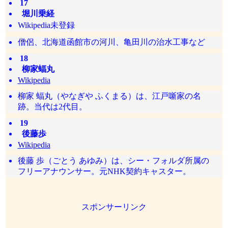
17
堀川乗経
Wikipedia未登録
僧侶、北海道函館市の河川、亀田川の治水工事など
18
柳家蝠丸
Wikipedia
柳家 蝠丸（やなぎや ふくまる）は、江戸噺家の名
跡。当代は2代目。
19
後藤歩
Wikipedia
後藤 歩（ごとう あゆみ）は、シー・フォルダ所属の
フリーアナウンサー。元NHK契約キャスター。
スポンサーリンク