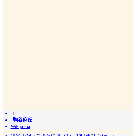
1
駒谷麻妃
Wikipedia
駒谷 麻妃（こまたに あさひ、1991年9月20日 - ）