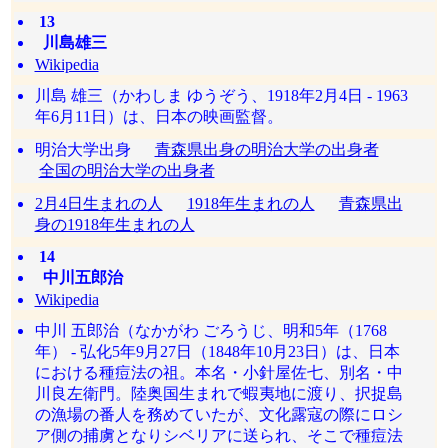
13
川島雄三
Wikipedia
川島 雄三（かわしま ゆうぞう、1918年2月4日 - 1963
年6月11日）は、日本の映画監督。
明治大学出身
青森県出身の明治大学の出身者
全国の明治大学の出身者
2月4日生まれの人
1918年生まれの人
青森県出
身の1918年生まれの人
14
中川五郎治
Wikipedia
中川 五郎治（なかがわ ごろうじ、明和5年（1768
年） - 弘化5年9月27日（1848年10月23日）は、日本
における種痘法の祖。本名・小針屋佐七、別名・中
川良左衛門。陸奥国生まれで蝦夷地に渡り、択捉島
の漁場の番人を務めていたが、文化露寇の際にロシ
ア側の捕虜となりシベリアに送られ、そこで種痘法