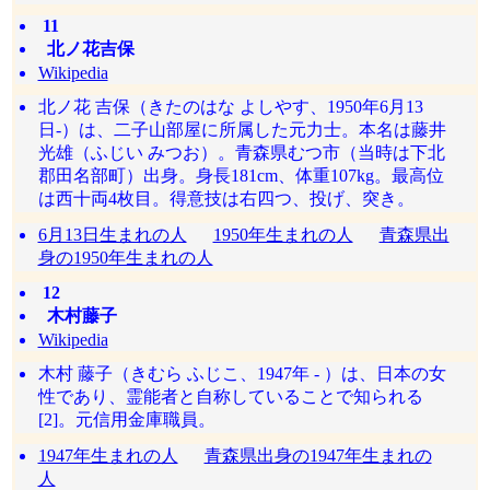
11
北ノ花吉保
Wikipedia
北ノ花 吉保（きたのはな よしやす、1950年6月13
日-）は、二子山部屋に所属した元力士。本名は藤井
光雄（ふじい みつお）。青森県むつ市（当時は下北
郡田名部町）出身。身長181cm、体重107kg。最高位
は西十両4枚目。得意技は右四つ、投げ、突き。
6月13日生まれの人
1950年生まれの人
青森県出
身の1950年生まれの人
12
木村藤子
Wikipedia
木村 藤子（きむら ふじこ、1947年 - ）は、日本の女
性であり、霊能者と自称していることで知られる
[2]。元信用金庫職員。
1947年生まれの人
青森県出身の1947年生まれの
人