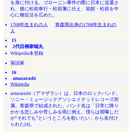
を身に付ける。ゴローニン事件の際に日本に送還さ
れ、後に松前奉行・松前藩に仕え、箱館・松前を中
心に種痘法を広めた。
1768年生まれの人
青森県出身の1768年生まれの
人
15
2代目柳家蝠丸
Wikipedia未登録
落語家
16
amazarashi
Wikipedia
amazarashi（アマザラシ）は、日本のロックバンド。
ソニー・ミュージックアソシエイテッドレコーズ所
属。青森県で結成された。バンド名は「日常に降り
かかる悲しみや苦しみを雨に例え、僕らは雨曝しだ
が“それでも”というところを歌いたい」から名付け
られた[4]。