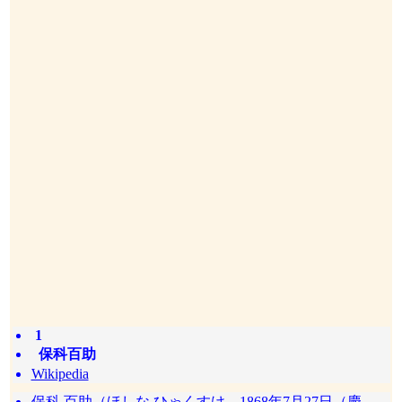
1
保科百助
Wikipedia
保科 百助（ほしな ひゃくすけ、1868年7月27日（慶