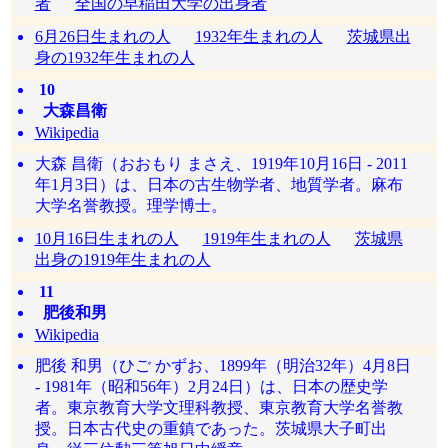
者
全国の早稲田大学の出身者
6月26日生まれの人
1932年生まれの人
茨城県出
身の1932年生まれの人
10
大森昌衛
Wikipedia
大森 昌衛（おおもり まさえ、1919年10月16日 - 2011
年1月3日）は、日本の古生物学者、地質学者。麻布
大学名誉教授。理学博士。
10月16日生まれの人
1919年生まれの人
茨城県
出身の1919年生まれの人
11
肥後和男
Wikipedia
肥後 和男（ひご かずお、1899年（明治32年）4月8日
- 1981年（昭和56年）2月24日）は、日本の歴史学
者。東京教育大学文理科教授、東京教育大学名誉教
授。日本古代史の重鎮であった。茨城県大子町出