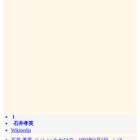
1
石井孝英
Wikipedia
石井 孝英（いしい たかひで、1993年6月3日 - ）は、