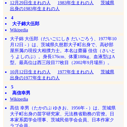
12月29日生まれの人
1983年生まれの人
茨城県
出身の1983年生まれの人
4
大子錦大伍郎
Wikipedia
大子錦 大伍郎（だいごにしき だいごろう、1977年10
月12日 - ）は、茨城県久慈郡大子町出身で、高砂部
屋所属の現役大相撲力士。本名は齋藤 佳信（さいと
う よしのぶ）。身長176cm、体重188kg、血液型はA
型。最高位は西三段目77枚目（2002年9月場所）。
10月12日生まれの人
1977年生まれの人
茨城県
出身の1977年生まれの人
5
高信幸男
Wikipedia
髙信 幸男（たかのぶ ゆきお、1956年 - ）は、茨城県
大子町出身の苗字研究家、元法務省勤務の官僚。日
本家系図学会理事、茨城民俗学会会員、日本作家ク
ラブ会員。