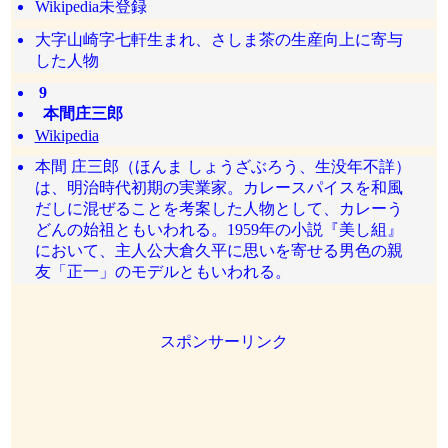
Wikipedia未登録
大字山崎字七軒生まれ、さしま茶の生産向上に寄与
した人物
9
本間庄三郎
Wikipedia
本間 庄三郎（ほんま しょうざぶろう、生没年不詳）
は、明治時代初期の実業家。カレースパイスを和風
だしに混ぜることを考案した人物として、カレーう
どんの始祖ともいわれる。1959年の小説『美し組』
において、主人公大倉久平に思いを寄せる男色の親
友「正一」のモデルともいわれる。
スポンサーリンク