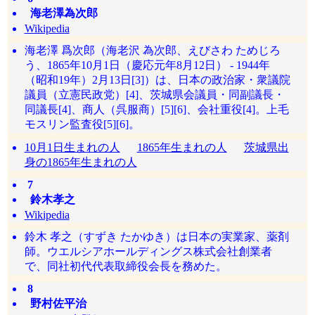
海老澤為次郎
Wikipedia
海老澤 爲次郎（海老沢 為次郎、えびさわ ためじろ
う、1865年10月1日（慶応元年8月12日） - 1944年
（昭和19年）2月13日[3]）は、日本の政治家・衆議院
議員（立憲民政党）[4]、茨城県会議員・同副議長・
同議長[4]、商人（呉服商）[5][6]、会社重役[4]。上毛
モスリン監査役[5][6]。
10月1日生まれの人
1865年生まれの人
茨城県出
身の1865年生まれの人
7
鈴木孝之
Wikipedia
鈴木 孝之（すずき たかゆき）は日本の実業家、薬剤
師。ウエルシアホールディングス株式会社創業者
で、同社初代代表取締役会長を務めた。
8
野村佐平治