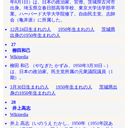
年8月1日）は、日本の政治家、官僚。茨城県古河市
出身。埼玉県立春日部高等学校、東京大学法学部卒
業。ハーバード大学大学院修了。自由民主党、志帥
会（亀井派）に所属した。
12月24日生まれの人
1950年生まれの人
茨城県
出身の1950年生まれの人
27
柳田和己
Wikipedia
柳田 和己 （やなぎた かずみ、1950年3月30日 - ）
は、日本の政治家。民主党所属の元衆議院議員（1
期）。
3月30日生まれの人
1950年生まれの人
茨城県出
身の1950年生まれの人
28
井上高志
Wikipedia
井上 高志（いのうえ たかし、1950年（1951年説あ