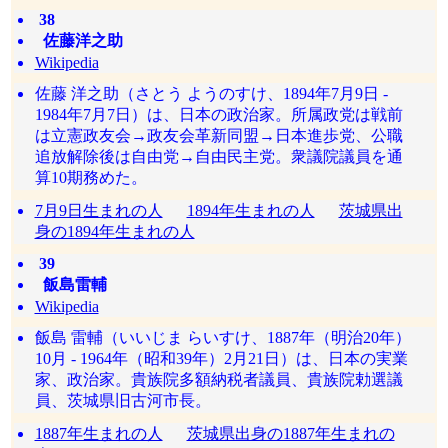
38
佐藤洋之助
Wikipedia
佐藤 洋之助（さとう ようのすけ、1894年7月9日 -
1984年7月7日）は、日本の政治家。所属政党は戦前
は立憲政友会→政友会革新同盟→日本進歩党、公職
追放解除後は自由党→自由民主党。衆議院議員を通
算10期務めた。
7月9日生まれの人
1894年生まれの人
茨城県出
身の1894年生まれの人
39
飯島雷輔
Wikipedia
飯島 雷輔（いいじま らいすけ、1887年（明治20年）
10月 - 1964年（昭和39年）2月21日）は、日本の実業
家、政治家。貴族院多額納税者議員、貴族院勅選議
員、茨城県旧古河市長。
1887年生まれの人
茨城県出身の1887年生まれの