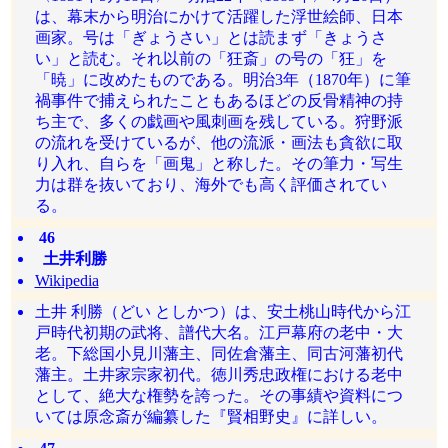
は、幕末から明治にかけて活躍した浮世絵師、日本
画家。号は「ぎょうさい」とは読まず「きょうさ
い」と読む。それ以前の「狂斎」の号の「狂」を
「暁」に改めたものである。明治3年（1870年）に筆
禍事件で捕えられたこともあるほどの反骨精神の持
ち主で、多くの戯画や風刺画を残している。狩野派
の流れを受けているが、他の流派・画法も貪欲に取
り入れ、自らを「画鬼」と称した。その筆力・写生
力は群を抜いており、海外でも高く評価されてい
る。
46
土井利勝
Wikipedia
土井 利勝（どい としかつ）は、安土桃山時代から江
戸時代初期の武将、譜代大名。江戸幕府の老中・大
老。下総国小見川藩主、同佐倉藩主、同古河藩初代
藩主。土井家宗家初代。徳川秀忠政権における老中
として、絶大な権勢を誇った。その事績や資料につ
いては原念斎が編纂した『賢相野史』に詳しい。