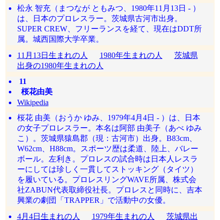
松永 智充（まつなが ともみつ、1980年11月13日 - ）
は、日本のプロレスラー。茨城県古河市出身。
SUPER CREW、フリーランスを経て、現在はDDT所
属。城西国際大学卒業。
11月13日生まれの人
1980年生まれの人
茨城県
出身の1980年生まれの人
11
桜花由美
Wikipedia
桜花 由美（おうか ゆみ、1979年4月4日 - ）は、日本
の女子プロレスラー。本名は阿部 由美子（あべ ゆみ
こ）。茨城県猿島郡（現：古河市）出身。B83cm、
W62cm、H88cm。スポーツ歴は柔道、陸上、バレー
ボール。左利き。プロレスの試合時は日本人レスラ
ーにしては珍しく一貫してストッキング（タイツ）
を履いている。プロレスリングWAVE所属、株式会
社ZABUN代表取締役社長。プロレスと同時に、吉本
興業の劇団「TRAPPER」で活動中の女優。
4月4日生まれの人
1979年生まれの人
茨城県出