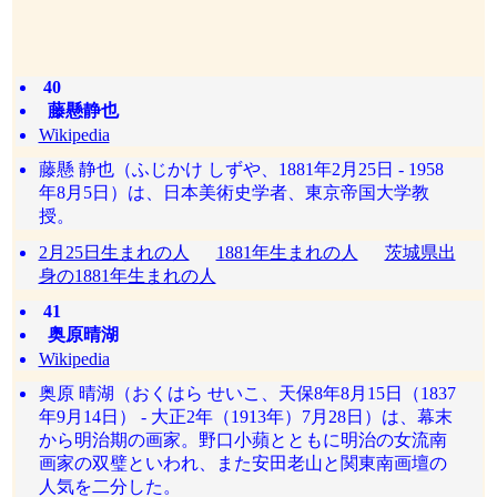
40
藤懸静也
Wikipedia
藤懸 静也（ふじかけ しずや、1881年2月25日 - 1958
年8月5日）は、日本美術史学者、東京帝国大学教
授。
2月25日生まれの人
1881年生まれの人
茨城県出
身の1881年生まれの人
41
奥原晴湖
Wikipedia
奥原 晴湖（おくはら せいこ、天保8年8月15日（1837
年9月14日） - 大正2年（1913年）7月28日）は、幕末
から明治期の画家。野口小蘋とともに明治の女流南
画家の双璧といわれ、また安田老山と関東南画壇の
人気を二分した。