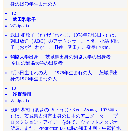
身の1979年生まれの人
12
武田和歌子
Wikipedia
武田 和歌子（たけだ わかこ、1978年7月3日 - ）は、
朝日放送（ABC）のアナウンサー。本名、小縣 和歌
子（おがた わかこ、旧姓：武田）。身長170cm。
獨協大学出身
茨城県出身の獨協大学の出身者
全国の獨協大学の出身者
7月3日生まれの人
1978年生まれの人
茨城県出
身の1978年生まれの人
13
浅野恭司
Wikipedia
浅野 恭司（あさの きょうじ / Kyoji Asano、1975年 -
）は、茨城県古河市出身の日本のアニメーター。プ
ロダクション・アイジーを経て、ウィットスタジオ
所属。また、Production I.G 6課の和田丈嗣・中武哲也