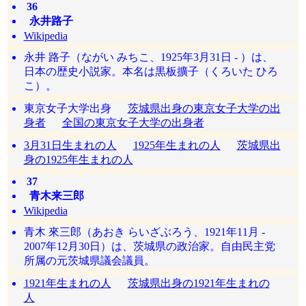
36
永井路子
Wikipedia
永井 路子（ながい みちこ、1925年3月31日 - ）は、
日本の歴史小説家。本名は黒板擴子（くろいた ひろ
こ）。
東京女子大学出身
茨城県出身の東京女子大学の出
身者
全国の東京女子大学の出身者
3月31日生まれの人
1925年生まれの人
茨城県出
身の1925年生まれの人
37
青木来三郎
Wikipedia
青木 來三郎（あおき らいざぶろう、1921年11月 -
2007年12月30日）は、茨城県の政治家。自由民主党
所属の元茨城県議会議員。
1921年生まれの人
茨城県出身の1921年生まれの
人