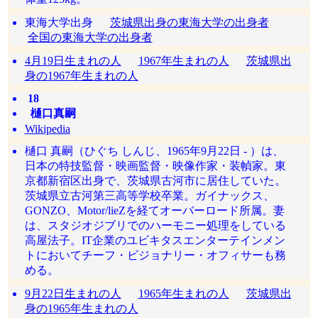
東海大学出身
茨城県出身の東海大学の出身者
全国の東海大学の出身者
4月19日生まれの人
1967年生まれの人
茨城県出
身の1967年生まれの人
18
樋口真嗣
Wikipedia
樋口 真嗣（ひぐち しんじ、1965年9月22日 - ）は、
日本の特技監督・映画監督・映像作家・装幀家。東
京都新宿区出身で、茨城県古河市に居住していた。
茨城県立古河第三高等学校卒業。ガイナックス、
GONZO、Motor/lieZを経てオーバーロード所属。妻
は、スタジオジブリでのハーモニー処理をしている
高屋法子。IT企業のユビキタスエンターテインメン
トにおいてチーフ・ビジョナリー・オフィサーも務
める。
9月22日生まれの人
1965年生まれの人
茨城県出
身の1965年生まれの人