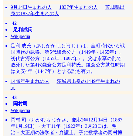
9月14日生まれの人
1837年生まれの人
茨城県出
身の1837年生まれの人
42
足利成氏
Wikipedia
足利 成氏（あしかが しげうじ）は、室町時代から戦
国時代の武将。第5代鎌倉公方（1449年 - 1455年）、
初代古河公方（1455年 - 1497年）。父は永享の乱で
敗死した第4代鎌倉公方足利持氏。鎌倉公方就任時期
は文安4年（1447年）とする説も有力。
1449年生まれの人
茨城県出身の1449年生まれの
人
43
岡村司
Wikipedia
岡村 司（おかむら つかさ、慶応2年12月14日（1867
年1月19日） - 大正11年（1922年）3月23日は、明
治・大正期の法学者・弁護士。子に数学者の岡村博