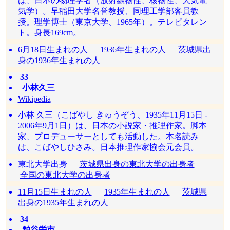
は、日本の物理学者（放射線物性、核物性、大気電
気学）。早稲田大学名誉教授、同理工学部客員教
授。理学博士（東京大学、1965年）。テレビタレン
ト。身長169cm。
6月18日生まれの人
1936年生まれの人
茨城県出
身の1936年生まれの人
33
小林久三
Wikipedia
小林 久三（こばやし きゅうぞう、1935年11月15日 -
2006年9月1日）は、日本の小説家・推理作家。脚本
家、プロデューサーとしても活動した。本名読み
は、こばやしひさみ。日本推理作家協会元会員。
東北大学出身
茨城県出身の東北大学の出身者
全国の東北大学の出身者
11月15日生まれの人
1935年生まれの人
茨城県
出身の1935年生まれの人
34
粕谷栄市