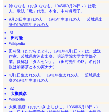
沖 ななも（おき ななも、1945年9月24日 - ）は歌
人。歌誌「熾」代表。本名、中村眞理子。
9月24日生まれの人
1945年生まれの人
茨城県出
身の1945年生まれの人
31
田村隆
Wikipedia
田村隆（たむら たかし、1941年4月1日 - ）は、放送
作家。茨城県古河市出身。明治学院大学文学部卒
業。愛称は「タムセン」。（田村先生の略。名付け
親は加藤茶と木の実ナナ）
4月1日生まれの人
1941年生まれの人
茨城県出
身の1941年生まれの人
32
大槻義彦
Wikipedia
大槻 義彦（おおつき よしひこ、1936年6月18日 - ）