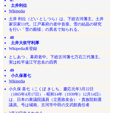
47
土井利位
Wikipedia
土井 利位（どい としつら）は、下総古河藩主。土井
家宗家11代。江戸幕府の老中首座。雪の結晶の研究
を行い「雪の殿様」の異名で知られる。
48
土井大炊守利厚
Wikipedia未登録
としあつ 。幕府老中。下総古河藩七万石三代藩主。
実は松平遠江守忠名の四男
49
小久保喜七
Wikipedia
小久保 喜七（こくぼ きしち、慶応元年3月22日
（1865年4月17日） - 昭和14年（1939年）12月14日）
は、日本の衆議院議員（立憲政友会）・貴族院勅選
議員。号は城南。古河市中田の文武館責任者