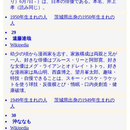
り）6月7日 - ）は、日本の俳優である。本名、井上
孝（読み同じ）。
1950年生まれの人
茨城県出身の1950年生まれの
人
29
遠藤達哉
Wikipedia
幼少の頃から漫画家を志す。家族構成は両親と兄が
一人。好きな俳優はブルース・リーと阿部寛、好き
な女優はメグ・ライアンとオドレイ・トトゥ。好き
な漫画家は鳥山明、西森博之、望月峯太郎。趣味・
特技・自慢できることは、スキー・バスケ・ラケッ
トを使う球技・反復横とび・惰眠・口内炎創造・健
康破壊。
1949年生まれの人
茨城県出身の1949年生まれの
人
30
沖ななも
Wikipedia