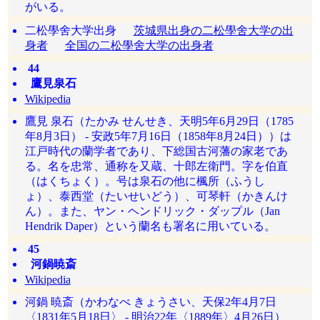
がいる。
二松學舍大学出身
茨城県出身の二松學舍大学の出
身者
全国の二松學舍大学の出身者
44
鷹見泉石
Wikipedia
鷹見 泉石（たかみ せんせき、天明5年6月29日（1785
年8月3日） - 安政5年7月16日（1858年8月24日））は
江戸時代の蘭学者であり、下総国古河藩の家老であ
る。名を忠常、通称を又蔵、十郎左衛門。字を伯直
（はくちょく）。号は泉石の他に楓所（ふうし
ょ）、泰西堂（たいせいどう）、可琴軒（かきんけ
ん）。また、ヤン・ヘンドリック・ダップル（Jan
Hendrik Daper）という蘭名も署名に用いている。
45
河鍋暁斎
Wikipedia
河鍋 暁斎（かわなべ きょうさい、天保2年4月7日
〈1831年5月18日〉 - 明治22年〈1889年〉4月26日）