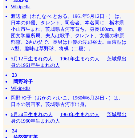
Wikipedia
渡辺 徹（わたなべ とおる、1961年5月12日 - ） は、
日本の俳優、タレント、司会者。本名同じ。栃木県
小山市生まれ、茨城県古河市育ち。身長180cm。劇
団文学座所属。夫人は歌手、タレント、女優の榊原
郁恵。2男の父で、長男は俳優の渡辺裕太。血液型は
A型。趣味は草野球、将棋（二段）。
5月12日生まれの人
1961年生まれの人
茨城県出
身の1961年生まれの人
23
岡野玲子
Wikipedia
岡野 玲子（おかの れいこ、1960年6月24日 - ）は、
日本の漫画家。茨城県古河市出身。
6月24日生まれの人
1960年生まれの人
茨城県出
身の1960年生まれの人
24
佐怒賀正美