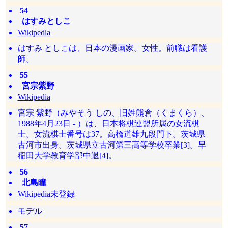
54
はすみとしこ
Wikipedia
はすみ としこは、日本の漫画家。女性。前職は看護
師。
55
宮宗紫野
Wikipedia
宮宗 紫野（みやそう しの、旧姓熊倉（くまくら）、
1988年4月23日 - ）は、日本将棋連盟所属の女流棋
士。女流棋士番号は37。高橋道雄九段門下。茨城県
古河市出身。茨城県立古河第三高等学校卒業[3]。早
稲田大学教育学部中退[4]。
56
北島瞳
Wikipedia未登録
モデル
57