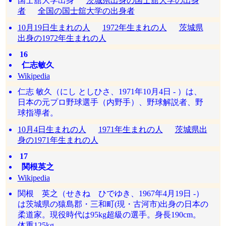
国士舘大学出身
茨城県出身の国士舘大学の出身
者
全国の国士舘大学の出身者
10月19日生まれの人
1972年生まれの人
茨城県
出身の1972年生まれの人
16
仁志敏久
Wikipedia
仁志 敏久（にし としひさ、1971年10月4日 - ）は、
日本の元プロ野球選手（内野手）、野球解説者、野
球指導者。
10月4日生まれの人
1971年生まれの人
茨城県出
身の1971年生まれの人
17
関根英之
Wikipedia
関根 英之（せきね ひでゆき、1967年4月19日 -）
は茨城県の猿島郡・三和町(現・古河市)出身の日本の
柔道家。現役時代は95kg超級の選手。身長190cm。
体重125kg。