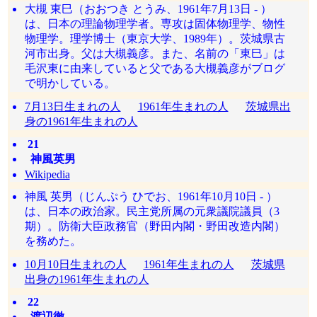
大槻 東巳（おおつき とうみ、1961年7月13日 - ）
は、日本の理論物理学者。専攻は固体物理学、物性
物理学。理学博士（東京大学、1989年）。茨城県古
河市出身。父は大槻義彦。また、名前の「東巳」は
毛沢東に由来していると父である大槻義彦がブログ
で明かしている。
7月13日生まれの人
1961年生まれの人
茨城県出
身の1961年生まれの人
21
神風英男
Wikipedia
神風 英男（じんぷう ひでお、1961年10月10日 - ）
は、日本の政治家。民主党所属の元衆議院議員（3
期）。防衛大臣政務官（野田内閣・野田改造内閣）
を務めた。
10月10日生まれの人
1961年生まれの人
茨城県
出身の1961年生まれの人
22
渡辺徹