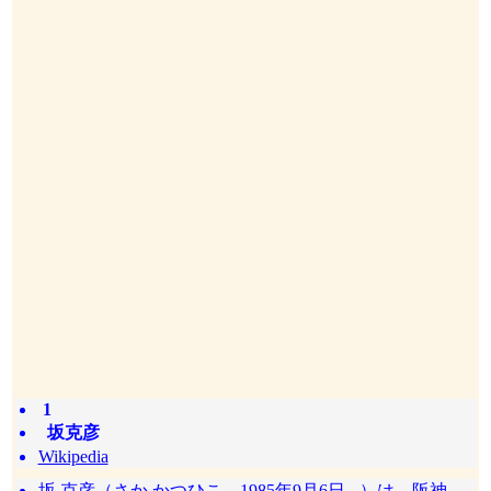
1
坂克彦
Wikipedia
坂 克彦（さか かつひこ、1985年9月6日 - ）は、阪神