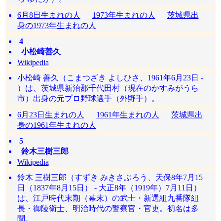
6月8日生まれの人
1973年生まれの人
茨城県出
身の1973年生まれの人
4
小松崎善久
Wikipedia
小松崎 善久（こまつざき よしひさ、1961年6月23日 -
）は、茨城県新治郡千代田村（現在のかすみがうら
市）出身の元プロ野球選手（外野手）。
6月23日生まれの人
1961年生まれの人
茨城県出
身の1961年生まれの人
5
鈴木三樹三郎
Wikipedia
鈴木 三樹三郎（すずき みきさぶろう、天保8年7月15
日（1837年8月15日） - 大正8年（1919年）7月11日）
は、江戸時代末期（幕末）の武士・新選組九番隊組
長・御陵衛士、明治時代の警察官・官吏。初名は多
聞。