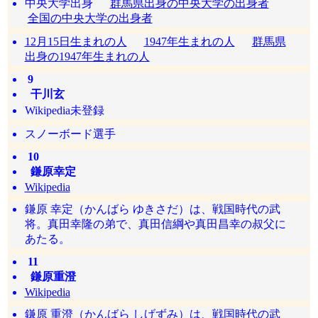
中央大学出身
群馬県出身の中央大学の出身者
全国の中央大学の出身者
12月15日生まれの人
1947年生まれの人
群馬県
出身の1947年生まれの人
9
干川玄
Wikipedia未登録
スノーボード選手
10
鎌原幸定
Wikipedia
鎌原 幸定（かんばら ゆきさだ）は、戦国時代の武
将。真田幸隆の弟で、真田信綱や真田昌幸の叔父に
あたる。
11
鎌原重澄
Wikipedia
鎌原 重澄（かんばら しげずみ）は、戦国時代の武