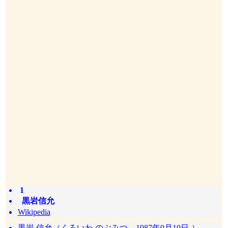
1
黒岩信允
Wikipedia
黒岩 信允（くろいわ のぶみつ、1987年9月10日-）