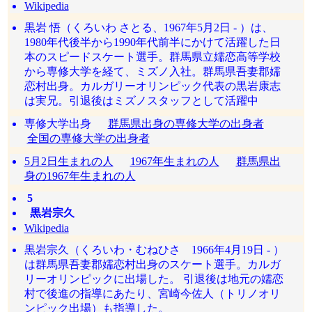
Wikipedia
黒岩 悟（くろいわ さとる、1967年5月2日 - ）は、
1980年代後半から1990年代前半にかけて活躍した日
本のスピードスケート選手。群馬県立嬬恋高等学校
から専修大学を経て、ミズノ入社。群馬県吾妻郡嬬
恋村出身。カルガリーオリンピック代表の黒岩康志
は実兄。引退後はミズノスタッフとして活躍中
専修大学出身
群馬県出身の専修大学の出身者
全国の専修大学の出身者
5月2日生まれの人
1967年生まれの人
群馬県出
身の1967年生まれの人
5
黒岩宗久
Wikipedia
黒岩宗久（くろいわ・むねひさ 1966年4月19日 - ）
は群馬県吾妻郡嬬恋村出身のスケート選手。カルガ
リーオリンピックに出場した。 引退後は地元の嬬恋
村で後進の指導にあたり、宮崎今佐人（トリノオリ
ンピック出場）も指導した。