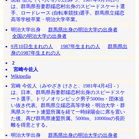
は、群馬県吾妻郡嬬恋村出身のスピードスケート選
手、ロードレース (自転車競技)選手。群馬県立嬬恋
高等学校卒業・明治大学卒業。
明治大学出身
群馬県出身の明治大学の出身者
全国の明治大学の出身者
9月10日生まれの人
1987年生まれの人
群馬県出
身の1987年生まれの人
2
宮崎今佐人
Wikipedia
宮崎 今佐人（みやざき けさと、1981年4月4日 - ）
は、日本、群馬県吾妻郡嬬恋村出身のスピードスケ
ート選手。トリノオリンピック男子5000m・団体追
い抜き代表。群馬県立嬬恋高等学校・明治大学・群
馬県スケート連盟所属を経て一時緑陽会に席を置い
た後、再び群馬県連盟所属。5000m、10000mの長距
離を得意とする。
明治大学出身
群馬県出身の明治大学の出身者