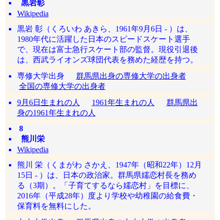
黒岩彰
Wikipedia
黒岩 彰（くろいわ あきら、1961年9月6日 - ）は、
1980年代に活躍した日本のスピードスケート選手
で、現在は富士急行スケート部の監督。現役引退後
は、西武ライオンズ球団代表を務めた経歴を持つ。
専修大学出身
群馬県出身の専修大学の出身者
全国の専修大学の出身者
9月6日生まれの人
1961年生まれの人
群馬県出
身の1961年生まれの人
8
熊川栄
Wikipedia
熊川 栄（くまがわ さかえ、1947年（昭和22年）12月
15日 - ）は、日本の政治家。群馬県嬬恋村長を務め
る（3期）。「子育てするなら嬬恋村」を目標に、
2016年（平成28年）度より学校や幼稚園の給食費・
保育料を無料にした。