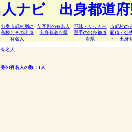
名人ナビ 出身都道府
出身市町村別の
苗字別の有名人
野球・サッカー
市町村の
高校とその出身
出身都道府県
選手の出身都道
面積・公
有名人
府県
ト・出身
有名人
身の有名人の数：1人