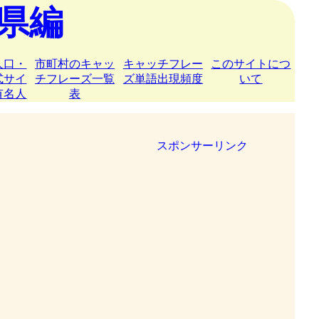
県編
人口・
市町村のキャッ
キャッチフレー
このサイトにつ
式サイ
チフレーズ一覧
ズ単語出現頻度
いて
有名人
表
スポンサーリンク