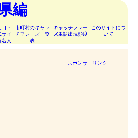
県編
人口・
市町村のキャッ
キャッチフレー
このサイトにつ
式サイ
チフレーズ一覧
ズ単語出現頻度
いて
有名人
表
スポンサーリンク