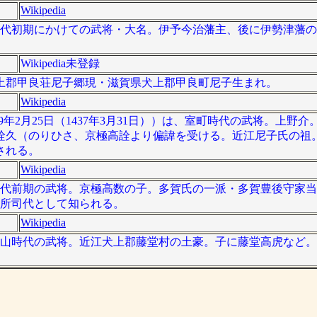
Wikipedia
時代初期にかけての武将・大名。伊予今治藩主、後に伊勢津藩
Wikipedia未登録
上郡甲良荘尼子郷現・滋賀県犬上郡甲良町尼子生まれ。
Wikipedia
享9年2月25日（1437年3月31日））は、室町時代の武将。上野
詮久（のりひさ、京極高詮より偏諱を受ける。近江尼子氏の祖
される。
Wikipedia
時代前期の武将。京極高数の子。多賀氏の一派・多賀豊後守家
名所司代として知られる。
Wikipedia
桃山時代の武将。近江犬上郡藤堂村の土豪。子に藤堂高虎など