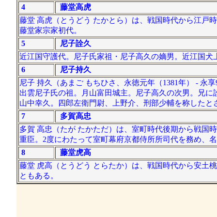
4
藤堂高虎
藤堂 高虎（とうどう たかとら）は、戦国時代から江戸
藤堂家宗家初代。
5
尼子詮久
近江国守護代。尼子氏家祖・尼子高久の嫡男。近江国犬
6
尼子持久
尼子 持久（あまご もちひさ、永徳元年（1381年） - 永
出雲尼子氏の祖。月山富田城主。尼子高久の次男。兄に
山中幸久。四郎左衛門尉、上野介、刑部少輔を称したと
7
多賀高忠
多賀 高忠（たが たかただ）は、室町時代後期から戦国
重臣。2度にわたって室町幕府京都侍所所司代を務め、
8
藤堂虎高
藤堂 虎高（とうどう とらたか）は、戦国時代から安土
ともある。