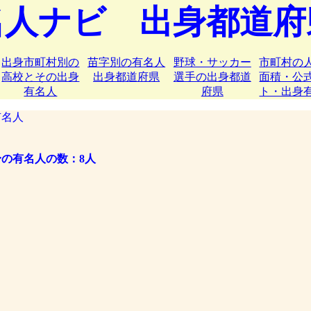
名人ナビ 出身都道府
出身市町村別の
苗字別の有名人
野球・サッカー
市町村の
高校とその出身
出身都道府県
選手の出身都道
面積・公
有名人
府県
ト・出身
名人
の有名人の数：8人