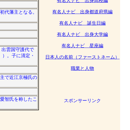
有名人ナビ 出身高校編
有名人ナビ 出身都道府県編
の初代藩主となる。
有名人ナビ 誕生日編
有名人ナビ 出身大学編
有名人ナビ 星座編
介。出雲国守護代で
。）。子に清定・
日本人の名前（ファーストネーム）
職業と人物
当主で近江京極氏の
。愛智氏を称したこ
スポンサーリンク