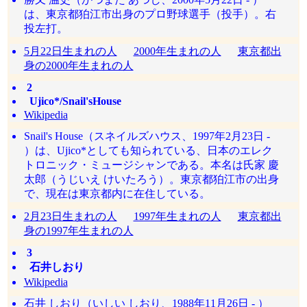
は、東京都狛江市出身のプロ野球選手（投手）。右
投左打。
5月22日生まれの人
2000年生まれの人
東京都出
身の2000年生まれの人
2
Ujico*/Snail'sHouse
Wikipedia
Snail's House（スネイルズハウス、1997年2月23日 -
）は、Ujico*としても知られている、日本のエレク
トロニック・ミュージシャンである。本名は氏家 慶
太郎（うじいえ けいたろう）。東京都狛江市の出身
で、現在は東京都内に在住している。
2月23日生まれの人
1997年生まれの人
東京都出
身の1997年生まれの人
3
石井しおり
Wikipedia
石井 しおり（いしい しおり、1988年11月26日 - ）