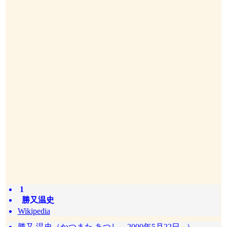
1
勝又温史
Wikipedia
勝又 温史（かつまた あつし、2000年5月22日 - ）