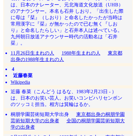
は、日本のナレーター、元北海道文化放送（UHB）
のアナウンサー。本名も石井 しおり。「出生した際
に母は『栞』（しおり）と命名したかったが当時は
常用漢字に『栞』が無かったので已む無く『しお
り』と命名したらしい」と石井本人は述べている。
九州朝日放送アナウンサー時代の活動名は「石井
栞」。
11月26日生まれの人
1988年生まれの人
東京都
出身の1988年生まれの人
4
近藤春菜
Wikipedia
近藤 春菜（こんどう はるな、1983年2月23日 - ）
は、日本のお笑い芸人。お笑いコンビハリセンボン
のツッコミ担当。相方は箕輪はるか。
桐朋学園芸術短期大学出身
東京都出身の桐朋学園
芸術短期大学の出身者
全国の桐朋学園芸術短期大
学の出身者