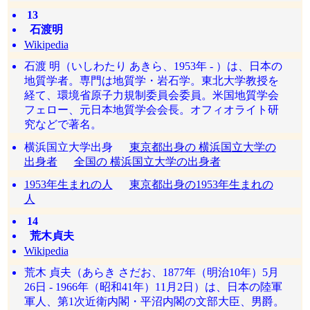
13
石渡明
Wikipedia
石渡 明（いしわたり あきら、1953年 - ）は、日本の
地質学者。専門は地質学・岩石学。東北大学教授を
経て、環境省原子力規制委員会委員。米国地質学会
フェロー、元日本地質学会会長。オフィオライト研
究などで著名。
横浜国立大学出身
東京都出身の 横浜国立大学の
出身者
全国の 横浜国立大学の出身者
1953年生まれの人
東京都出身の1953年生まれの
人
14
荒木貞夫
Wikipedia
荒木 貞夫（あらき さだお、1877年（明治10年）5月
26日 - 1966年（昭和41年）11月2日）は、日本の陸軍
軍人、第1次近衛内閣・平沼内閣の文部大臣、男爵。