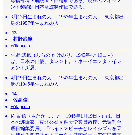
球指導者・解説者・評論家である。現在のマネジメ
ント契約は日本電波制作社である。
3月13日生まれの人
1957年生まれの人
東京都出
身の1957年生まれの人
13
村野武範
Wikipedia
村野 武範（むらの たけのり、1945年4月19日 - ）
は、日本の俳優、タレント。アネモイエンタテイン
メント所属。
4月19日生まれの人
1945年生まれの人
東京都出
身の1945年生まれの人
14
佐高信
Wikipedia
佐高 信（さたか まこと、1945年1月19日 - ）は、日
本の評論家、東北公益文科大学客員教授。元週刊金
曜日編集委員。「ヘイトスピーチとレイシズムを乗
り越える国際ネットワーク」共同代表。先住民族ア