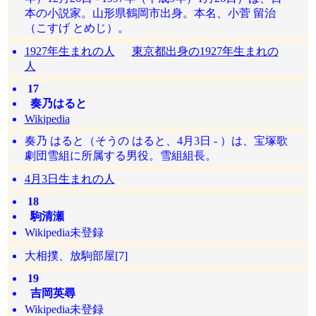
本の小説家。山形県鶴岡市出身。本名、小菅 留治
（こすげ とめじ）。
1927年生まれの人
東京都出身の1927年生まれの
人
17
奏乃はると
Wikipedia
奏乃 はると（そうの はると、4月3日 - ）は、宝塚歌
劇団雪組に所属する男役。雪組組長。
4月3日生まれの人
18
駒清瀬
Wikipedia未登録
大相撲、放駒部屋[7]
19
吉岡英尋
Wikipedia未登録