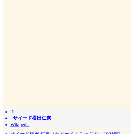
1
サイード横田仁奈
Wikipedia
サイード横田 仁奈（サイードよこた にな、1994年3