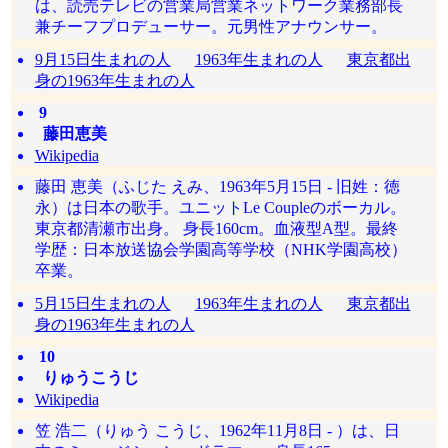
は、読売テレビの営業局営業ネットワーク業務部長
兼チーフプロデューサー。元男性アナウンサー。
9月15日生まれの人
1963年生まれの人
東京都出
身の1963年生まれの人
9
藤田恵美
Wikipedia
藤田 恵美（ふじた えみ、1963年5月15日 - 旧姓：徳
永）は日本の歌手。ユニットLe Coupleのボーカル。
東京都清瀬市出身。 身長160cm。血液型A型。最終
学歴：日本放送協会学園高等学校（NHK学園高校）
卒業。
5月15日生まれの人
1963年生まれの人
東京都出
身の1963年生まれの人
10
りゅうこうじ
Wikipedia
笠 浩二（りゅう こうじ、1962年11月8日 - ）は、日