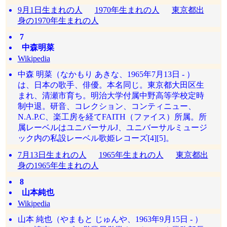
9月1日生まれの人
1970年生まれの人
東京都出
身の1970年生まれの人
7
中森明菜
Wikipedia
中森 明菜（なかもり あきな、1965年7月13日 - ）
は、日本の歌手、俳優。本名同じ。東京都大田区生
まれ、清瀬市育ち。明治大学付属中野高等学校定時
制中退。研音、コレクション、コンティニュー、
N.A.P.C、楽工房を経てFAITH（ファイス）所属。所
属レーベルはユニバーサルJ、ユニバーサルミュージ
ック内の私設レーベル歌姫レコーズ[4][5]。
7月13日生まれの人
1965年生まれの人
東京都出
身の1965年生まれの人
8
山本純也
Wikipedia
山本 純也（やまもと じゅんや、1963年9月15日 - ）