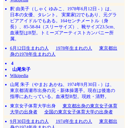
釈 由美子（しゃく ゆみこ、1978年6月12日 - ）は、
日本の女優、タレント。 実業家[2]でもあり、元グラ
ビアアイドルでもある。164センチメートル（身
長）、85-58-84（スリーサイズ）、靴サイズ23.5cm、
血液型はB型。トミーズアーティストカンパニー所
属。
6月12日生まれの人
1978年生まれの人
東京都出
身の1978年生まれの人
4
山尾朱子
Wikipedia
山尾 朱子（やまお あかね、1974年9月30日 - ）は、
東京都清瀬市出身の元・新体操選手。現在は後進の
指導にあたっている。血液型B型。現姓・清野。
東京女子体育大学出身
東京都出身の東京女子体育
大学の出身者
全国の東京女子体育大学の出身者
9月30日生まれの人
1974年生まれの人
東京都出
身の1974年生まれの人