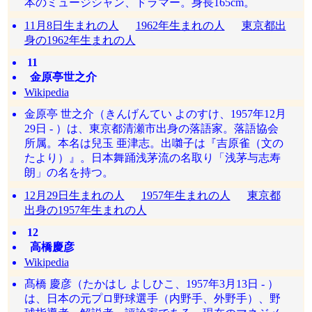
本のミュージシャン、ドラマー。身長165cm。
11月8日生まれの人
1962年生まれの人
東京都出
身の1962年生まれの人
11
金原亭世之介
Wikipedia
金原亭 世之介（きんげんてい よのすけ、1957年12月
29日 - ）は、東京都清瀬市出身の落語家。落語協会
所属。本名は兒玉 亜津志。出囃子は『吉原雀（文の
たより）』。日本舞踊浅茅流の名取り「浅茅与志寿
朗」の名を持つ。
12月29日生まれの人
1957年生まれの人
東京都
出身の1957年生まれの人
12
高橋慶彦
Wikipedia
髙橋 慶彦（たかはし よしひこ、1957年3月13日 - ）
は、日本の元プロ野球選手（内野手、外野手）、野