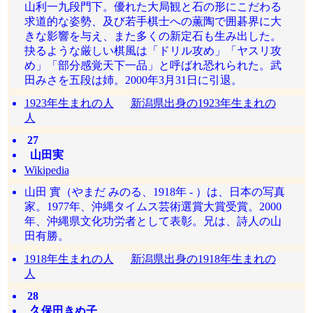
山利一九段門下。優れた大局観と石の形にこだわる
求道的な姿勢、及び若手棋士への薫陶で囲碁界に大
きな影響を与え、また多くの新定石も生み出した。
抉るような厳しい棋風は「ドリル攻め」「ヤスリ攻
め」「部分感覚天下一品」と呼ばれ恐れられた。武
田みさを五段は姉。2000年3月31日に引退。
1923年生まれの人
新潟県出身の1923年生まれの
人
27
山田実
Wikipedia
山田 實（やまだ みのる、1918年 - ）は、日本の写真
家。1977年、沖縄タイムス芸術選賞大賞受賞。2000
年、沖縄県文化功労者として表彰。兄は、詩人の山
田有勝。
1918年生まれの人
新潟県出身の1918年生まれの
人
28
久保田きぬ子