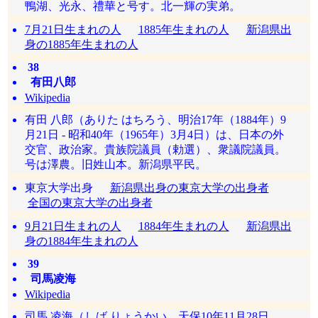
鴨湖、光永、禮華と号す。北一輝の実弟。
7月21日生まれの人
1885年生まれの人
新潟県出
身の1885年生まれの人
38
有田八郎
Wikipedia
有田 八郎（ありた はちろう、明治17年（1884年）9
月21日 - 昭和40年（1965年）3月4日）は、日本の外
交官、政治家。貴族院議員（勅選）、衆議院議員。
号は澤農。旧姓山本。新潟県平民。
東京大学出身
新潟県出身の東京大学の出身者
全国の東京大学の出身者
9月21日生まれの人
1884年生まれの人
新潟県出
身の1884年生まれの人
39
司馬凌海
Wikipedia
司馬 凌海（しば りょうかい、天保10年11月28日