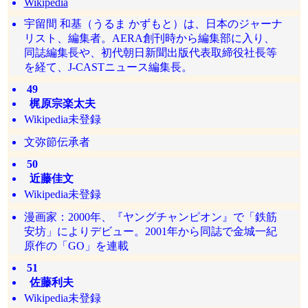
Wikipedia
宇留間 和基（うるま かずもと）は、日本のジャーナ
リスト、編集者。AERA創刊時から編集部に入り、
同誌編集長や、初代朝日新聞出版代表取締役社長等
を経て、J-CASTニュース編集長。
49
梶原宗楽太夫
Wikipedia未登録
文弥節伝承者
50
近藤佳文
Wikipedia未登録
漫画家：2000年、『ヤングチャンピオン』で「鉄筋
安坊」によりデビュー。2001年から同誌で金城一紀
原作の「GO」を連載
51
佐藤利夫
Wikipedia未登録