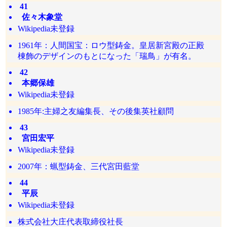
41
佐々木象堂
Wikipedia未登録
1961年：人間国宝：ロウ型鋳金。皇居新宮殿の正殿
棟飾のデザインのもとになった「瑞鳥」が有名。
42
本郷保雄
Wikipedia未登録
1985年:主婦之友編集長、その後集英社顧問
43
宮田宏平
Wikipedia未登録
2007年：蝋型鋳金、三代宮田藍堂
44
平辰
Wikipedia未登録
株式会社大庄代表取締役社長