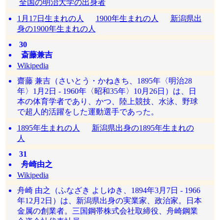
全国の明治大学の出身者
1月17日生まれの人
1900年生まれの人
新潟県出
身の1900年生まれの人
30
斎藤兼吉
Wikipedia
齋藤 兼吉（さいとう・かねきち、1895年〈明治28
年〉1月2日 - 1960年〈昭和35年〉10月26日）は、日
本の体育学者であり、かつ、陸上競技、水泳、野球
で超人的活躍をした運動選手であった。
1895年生まれの人
新潟県出身の1895年生まれの
人
31
舟崎由之
Wikipedia
舟崎 由之（ふなざき よしゆき、1894年3月7日 - 1966
年12月2日）は、新潟県出身の実業家、政治家。日本
金属の創業者。三国鋼帯株式会社取締役、舟崎鋼業