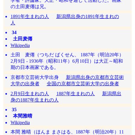
学者・評論家。大正・昭和を通じて活動した。画家
の土田麦僊は兄。
1891年生まれの人
新潟県出身の1891年生まれの
人
34
土田麦僊
Wikipedia
土田 麦僊（つちだ ばくせん、 1887年（明治20年）
2月9日 - 1936年（昭和11年）6月10日）は大正～昭和
期の日本画家である。
京都市立芸術大学出身
新潟県出身の京都市立芸術
大学の出身者
全国の京都市立芸術大学の出身者
2月9日生まれの人
1887年生まれの人
新潟県出
身の1887年生まれの人
35
本間雅晴
Wikipedia
本間 雅晴（ほんま まさはる、1887年（明治20年）11