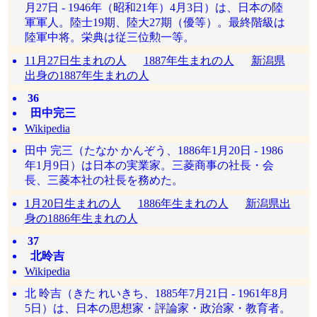
月27日 - 1946年（昭和21年）4月3日）は、日本の陸
軍軍人。陸士19期、陸大27期（優等）。最終階級は
陸軍中将。栄典は従三位勲一等。
11月27日生まれの人
1887年生まれの人
新潟県
出身の1887年生まれの人
36
田中完三
Wikipedia
田中 完三（たなか かんぞう、1886年1月20日 - 1986
年1月9日）は日本の実業家。三菱商事の社長・会
長、三菱本社の社長を務めた。
1月20日生まれの人
1886年生まれの人
新潟県出
身の1886年生まれの人
37
北昤吉
Wikipedia
北 昤吉（きた れいきち、1885年7月21日 - 1961年8月
5日）は、日本の思想家・評論家・政治家・教育者。