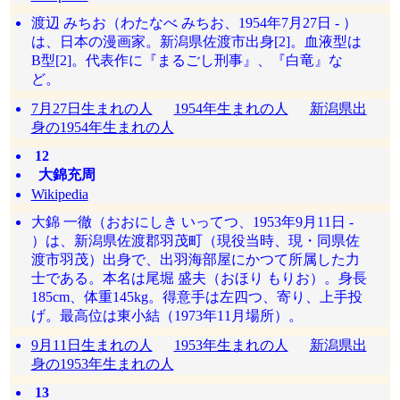
渡辺 みちお（わたなべ みちお、1954年7月27日 - ）
は、日本の漫画家。新潟県佐渡市出身[2]。血液型は
B型[2]。代表作に『まるごし刑事』、『白竜』な
ど。
7月27日生まれの人
1954年生まれの人
新潟県出
身の1954年生まれの人
12
大錦充周
Wikipedia
大錦 一徹（おおにしき いってつ、1953年9月11日 -
）は、新潟県佐渡郡羽茂町（現役当時、現・同県佐
渡市羽茂）出身で、出羽海部屋にかつて所属した力
士である。本名は尾堀 盛夫（おほり もりお）。身長
185cm、体重145kg。得意手は左四つ、寄り、上手投
げ。最高位は東小結（1973年11月場所）。
9月11日生まれの人
1953年生まれの人
新潟県出
身の1953年生まれの人
13