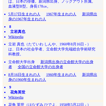
は、日本の俳優。新潟県出身。ノックアウト所属。
血液型B型。身長178㎝。
5月17日生まれの人
1967年生まれの人
新潟県出
身の1967年生まれの人
8
立岩真也
Wikipedia
立岩 真也（たていわ しんや、1960年8月16日 - ）
は、日本の社会学者、立命館大学先端総合学術研究
科教授。
立命館大学出身
新潟県出身の立命館大学の出身
者
全国の立命館大学の出身者
8月16日生まれの人
1960年生まれの人
新潟県出
身の1960年生まれの人
9
花角英世
Wikipedia
花角 英世（はなずみ ひでよ、1958年5月22日 - ）