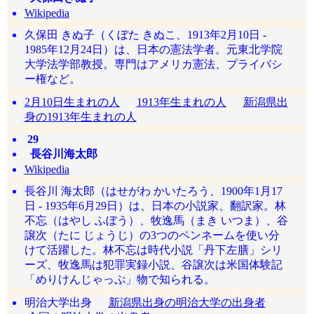
Wikipedia
久保田 きぬ子（くぼた きぬこ、1913年2月10日 -
1985年12月24日）は、日本の憲法学者。元東北学院
大学法学部教授。専門はアメリカ憲法、プライバシ
ー権など。
2月10日生まれの人
1913年生まれの人
新潟県出
身の1913年生まれの人
29
長谷川海太郎
Wikipedia
長谷川 海太郎（はせがわ かいたろう、1900年1月17
日 - 1935年6月29日）は、日本の小説家、翻訳家。林
不忘（はやし ふぼう）、牧逸馬（まき いつま）、谷
譲次（たに じょうじ）の3つのペンネームを使い分
けて活躍した。林不忘は時代小説「丹下左膳」シリ
ーズ、牧逸馬は犯罪実録小説、谷譲次は米国体験記
「めりけんじゃっぷ」物で知られる。
明治大学出身
新潟県出身の明治大学の出身者