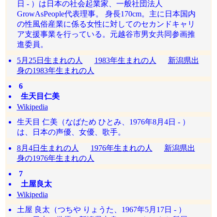
日 - ）は日本の社会起業家、一般社団法人
GrowAsPeople代表理事。 身長170cm。主に日本国内
の性風俗産業に係る女性に対してのセカンドキャリ
ア支援事業を行っている。元越谷市男女共同参画推
進委員。
5月25日生まれの人
1983年生まれの人
新潟県出
身の1983年生まれの人
6
生天目仁美
Wikipedia
生天目 仁美（なばため ひとみ、1976年8月4日 - ）
は、日本の声優、女優、歌手。
8月4日生まれの人
1976年生まれの人
新潟県出
身の1976年生まれの人
7
土屋良太
Wikipedia
土屋 良太（つちや りょうた、1967年5月17日 - ）