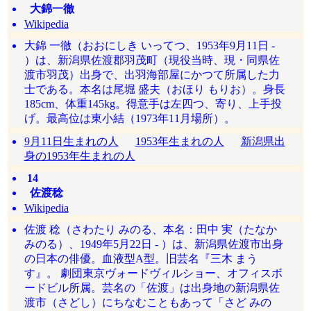
大錦一徹
Wikipedia
大錦 一徹（おおにしき いってつ、1953年9月11日 -
）は、新潟県佐渡郡羽茂町（現役当時、現・同県佐
渡市羽茂）出身で、出羽海部屋にかつて所属した力
士である。本名は尾堀 盛夫（おほり もりお）。身長
185cm、体重145kg。得意手は左四つ、寄り、上手投
げ。最高位は東小結（1973年11月場所）。
9月11日生まれの人
1953年生まれの人
新潟県出
身の1953年生まれの人
14
佐渡稔
Wikipedia
佐渡 稔（さわたり みのる、本名：田中 実（たなか
みのる）、1949年5月22日 - ）は、新潟県佐渡市出身
の日本の俳優。血液型A型。旧芸名『三木 まう
す』。 劇団東京ヴォードヴィルショー、オフィスボ
ードビル所属。芸名の「佐渡」は出身地の新潟県佐
渡市（さどし）にちなむこともあって「さど みの