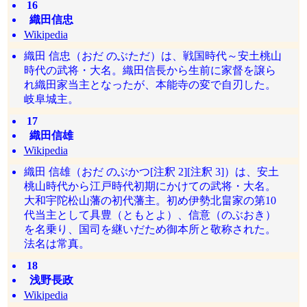
16
織田信忠
Wikipedia
織田 信忠（おだ のぶただ）は、戦国時代～安土桃山
時代の武将・大名。織田信長から生前に家督を譲ら
れ織田家当主となったが、本能寺の変で自刃した。
岐阜城主。
17
織田信雄
Wikipedia
織田 信雄（おだ のぶかつ[注釈 2][注釈 3]）は、安土
桃山時代から江戸時代初期にかけての武将・大名。
大和宇陀松山藩の初代藩主。初め伊勢北畠家の第10
代当主として具豊（ともとよ）、信意（のぶおき）
を名乗り、国司を継いだため御本所と敬称された。
法名は常真。
18
浅野長政
Wikipedia