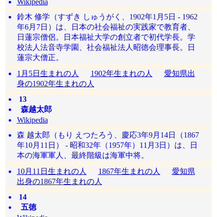
Wikipedia
鈴木 修学（すずき しゅうがく、1902年1月5日 - 1962
年6月7日）は、日本の社会福祉の実践家で教育者、
日蓮宗僧侶。日本福祉大学の創立者で初代学長。学
校法人法音寺学園、社会福祉法人昭徳会理事長。日
蓮宗大僧正。
1月5日生まれの人
1902年生まれの人
愛知県出
身の1902年生まれの人
13
森越太郎
Wikipedia
森 越太郎（もり えつたろう、慶応3年9月14日（1867
年10月11日） - 昭和32年（1957年）11月3日）は、日
本の海軍軍人、最終階級は海軍中将。
10月11日生まれの人
1867年生まれの人
愛知県
出身の1867年生まれの人
14
五徳