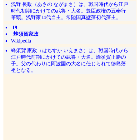
浅野 長政（あさの ながまさ）は、戦国時代から江戸
時代初期にかけての武将・大名。豊臣政権の五奉行
筆頭。浅野家14代当主。常陸国真壁藩初代藩主。
19
蜂須賀家政
Wikipedia
蜂須賀 家政（はちすか いえまさ）は、戦国時代から
江戸時代前期にかけての武将・大名。蜂須賀正勝の
子。父の代わりに阿波国の大名に任じられて徳島藩
祖となる。