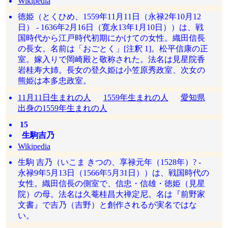
Wikipedia
徳姫（とくひめ、1559年11月11日（永禄2年10月12
日） - 1636年2月16日（寛永13年1月10日））は、戦
国時代から江戸時代初期にかけての女性。織田信長
の長女。名前は「おごとく」[注釈 1]。松平信康の正
室。嫁入りで岡崎殿と敬称された。法名は見星院香
岩桂寿大姉。長女の登久姫は小笠原秀政室、次女の
熊姫は本多忠政室。
11月11日生まれの人
1559年生まれの人
愛知県
出身の1559年生まれの人
15
生駒吉乃
Wikipedia
生駒 吉乃（いこま きつの、享禄元年（1528年）? -
永禄9年5月13日（1566年5月31日））は、戦国時代の
女性。織田信長の側室で、信忠・信雄・徳姫（見星
院）の母。法名は久菴桂昌大禅定尼。名は『前野家
文書』で吉乃（吉野）と創作されるが実名ではな
い。