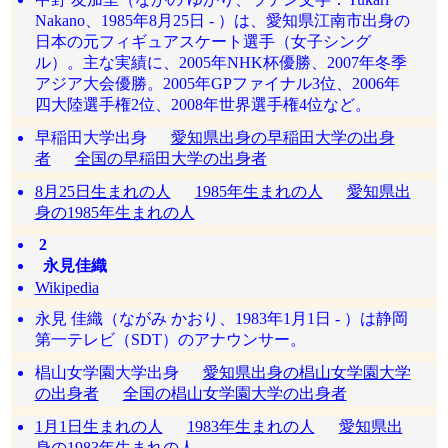
Nakano、1985年8月25日 - ）は、愛知県江南市出身の
日本の元フィギュアスケート選手（女子シング
ル）。主な実績に、2005年NHK杯優勝、2007年冬季
アジア大会優勝。2005年GPファイナル3位、2006年
四大陸選手権2位、2008年世界選手権4位など。
早稲田大学出身
愛知県出身の早稲田大学の出身
者
全国の早稲田大学の出身者
8月25日生まれの人
1985年生まれの人
愛知県出
身の1985年生まれの人
2
永見佳織
Wikipedia
永見 佳織（ながみ かおり、1983年1月1日 - ）は静岡
第一テレビ（SDT）のアナウンサー。
椙山女学園大学出身
愛知県出身の椙山女学園大学
の出身者
全国の椙山女学園大学の出身者
1月1日生まれの人
1983年生まれの人
愛知県出
身の1983年生まれの人