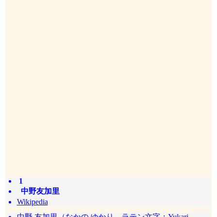
1
中野友加里
Wikipedia
中野 友加里（なかの ゆかり、ラテン文字：Yukari