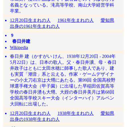
名義となっている。滝高等学校、南山大学経営学科
卒業。
12月20日生まれの人
1961年生まれの人
愛知県
出身の1961年生まれの人
9
春日井建
Wikipedia
春日井 建（かすがい けん、1938年12月20日 - 2004年
5月22日）は、日本の歌人。父・春日井瀇、母・春日
井政子はともに太田水穂に師事した歌人であり、建
も実質「潮音」系と云える。作家・ゲームデザイナ
ーの小太刀右京は大甥にあたる。第99回 全国高校野
球選手権大会（甲子園）に出場した早稲田佐賀高等
学校の春日井湧も大甥。大姪の春日井美月は第68回
全国高等学校スキー大会（インターハイ）アルペン
大回転に出場した。
12月20日生まれの人
1938年生まれの人
愛知県
出身の1938年生まれの人