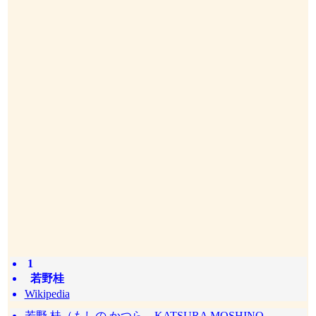
1
若野桂
Wikipedia
若野 桂（もしの かつら、KATSURA MOSHINO、