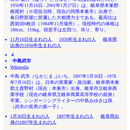
1950年11月16日 - 2001年1月27日）は、岐阜県本巣郡
根尾村（※現役当時、現在の同県本巣市）出身で、
春日野部屋に所属した大相撲力士である。最高位は
西前頭6枚目（1984年11月場所）。現役時代の体格は
180cm、110kg。得意手は左四つ、吊り、寄り。
11月16日生まれの人
1950年生まれの人
岐阜県
出身の1950年生まれの人
4
中島武市
Wikipedia
中島 武市（なかじま ぶいち、1897年1月30日 - 1978
年7月16日）は、日本の実業家・政治家。岐阜県本巣
郡土貴野村（現在：本巣市）出身。岐阜市立岐阜商
業学校（現在の岐阜県立岐阜商業高等学校の前身）
卒業。シンガーソングライターの中島みゆきは孫
（武市の長男の第一子）。
1月30日生まれの人
1897年生まれの人
岐阜県出
身の1897年生まれの人