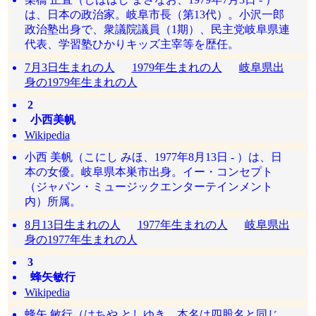
は、日本の政治家。岐阜市長（第13代）。小沢一郎
政治塾出身で、衆議院議員（1期）、民主党岐阜県連
代表、学習塾ひかりキッズ主宰等を歴任。
7月3日生まれの人
1979年生まれの人
岐阜県出
身の1979年生まれの人
2
小西美帆
Wikipedia
小西 美帆（こにし みほ、1977年8月13日 - ）は、日
本の女優。岐阜県本巣市出身。イー・コンセプト
（ジャパン・ミュージックエンターテインメント
内）所属。
8月13日生まれの人
1977年生まれの人
岐阜県出
身の1977年生まれの人
3
蜂矢敏行
Wikipedia
蜂矢 敏行（はちや としゆき、本名は四股名と同じ、