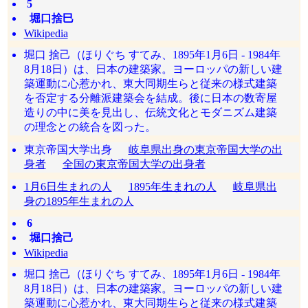
5
堀口捨巳
Wikipedia
堀口 捨己（ほりぐち すてみ、1895年1月6日 - 1984年
8月18日）は、日本の建築家。ヨーロッパの新しい建
築運動に心惹かれ、東大同期生らと従来の様式建築
を否定する分離派建築会を結成。後に日本の数寄屋
造りの中に美を見出し、伝統文化とモダニズム建築
の理念との統合を図った。
東京帝国大学出身
岐阜県出身の東京帝国大学の出
身者
全国の東京帝国大学の出身者
1月6日生まれの人
1895年生まれの人
岐阜県出
身の1895年生まれの人
6
堀口捨己
Wikipedia
堀口 捨己（ほりぐち すてみ、1895年1月6日 - 1984年
8月18日）は、日本の建築家。ヨーロッパの新しい建
築運動に心惹かれ、東大同期生らと従来の様式建築