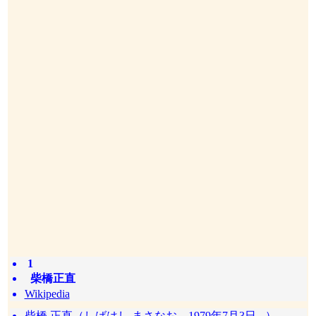
1
柴橋正直
Wikipedia
柴橋 正直（しばはし まさなお、1979年7月3日 - ）