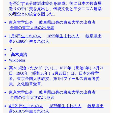
を否定する分離派建築会を結成。後に日本の数寄屋
造りの中に美を見出し、伝統文化とモダニズム建築
の理念との統合を図った。
東京大学出身
岐阜県出身の東京大学の出身者
全国の東京大学の出身者
1月6日生まれの人
1895年生まれの人
岐阜県出
身の1895年生まれの人
7
高木貞治
Wikipedia
高木 貞治（たかぎ ていじ、1875年（明治8年）4月21
日 - 1960年（昭和35年）2月28日）は、日本の数学
者。東京帝国大学教授。第1回フィールズ賞選考委
員。文化勲章受章。
東京大学出身
岐阜県出身の東京大学の出身者
全国の東京大学の出身者
4月21日生まれの人
1875年生まれの人
岐阜県出
身の1875年生まれの人