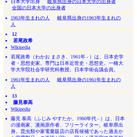
日本大学出身
岐阜県出身の日本大学の出身者
全国の日本大学の出身者
1963年生まれの人
岐阜県出身の1963年生まれの
人
12
若尾政希
Wikipedia
若尾政希（わかお まさき、1961年 - ）は、日本史学
者・思想史家。専門は日本近世史・思想史。一橋大
学大学院社会学研究科教授。日本学術会議会員。
1961年生まれの人
岐阜県出身の1961年生まれの
人
13
藤見泰高
Wikipedia
藤見 泰高（ふじみ やすたか、1960年代 - ）は、日本
の漫画家、漫画原作者、フリーライター。岐阜県出
身。昆虫類や家電量販店の店長候補であった過去か