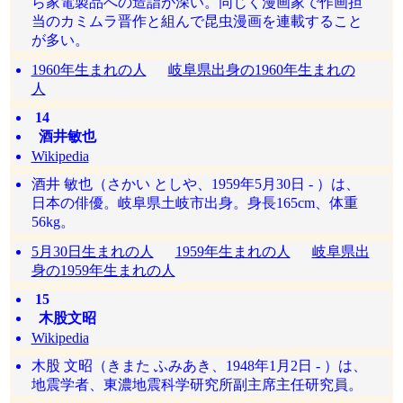
ら家電製品への造詣が深い。同じく漫画家で作画担
当のカミムラ晋作と組んで昆虫漫画を連載すること
が多い。
1960年生まれの人
岐阜県出身の1960年生まれの
人
14
酒井敏也
Wikipedia
酒井 敏也（さかい としや、1959年5月30日 - ）は、
日本の俳優。岐阜県土岐市出身。身長165cm、体重
56kg。
5月30日生まれの人
1959年生まれの人
岐阜県出
身の1959年生まれの人
15
木股文昭
Wikipedia
木股 文昭（きまた ふみあき、1948年1月2日 - ）は、
地震学者、東濃地震科学研究所副主席主任研究員。