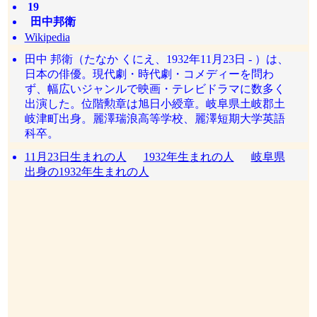
19
田中邦衛
Wikipedia
田中 邦衛（たなか くにえ、1932年11月23日 - ）は、
日本の俳優。現代劇・時代劇・コメディーを問わ
ず、幅広いジャンルで映画・テレビドラマに数多く
出演した。位階勲章は旭日小綬章。岐阜県土岐郡土
岐津町出身。麗澤瑞浪高等学校、麗澤短期大学英語
科卒。
11月23日生まれの人
1932年生まれの人
岐阜県
出身の1932年生まれの人