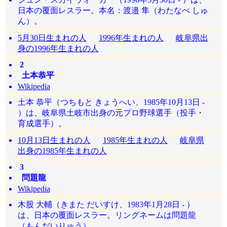
日本の覆面レスラー。本名：渡邉 隼（わたなべ しゅ
ん）。
5月30日生まれの人
1996年生まれの人
岐阜県出
身の1996年生まれの人
2
土本恭平
Wikipedia
土本 恭平（つちもと きょうへい、1985年10月13日 -
）は、岐阜県土岐市出身の元プロ野球選手（投手・
育成選手）。
10月13日生まれの人
1985年生まれの人
岐阜県
出身の1985年生まれの人
3
問題龍
Wikipedia
木股 大輔（きまた だいすけ、1983年1月28日 - ）
は、日本の覆面レスラー。リングネームは問題龍
（もんだいりゅう）。