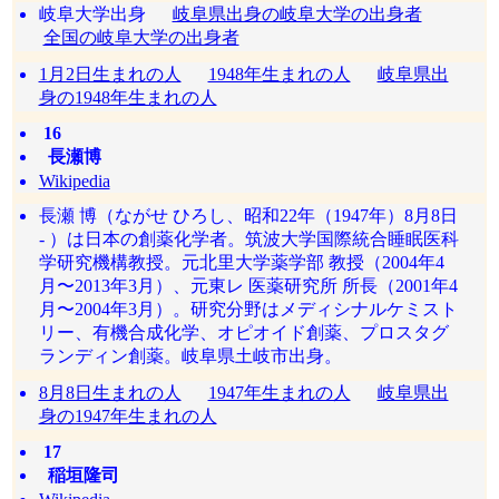
岐阜大学出身
岐阜県出身の岐阜大学の出身者
全国の岐阜大学の出身者
1月2日生まれの人
1948年生まれの人
岐阜県出
身の1948年生まれの人
16
長瀬博
Wikipedia
長瀬 博（ながせ ひろし、昭和22年（1947年）8月8日
- ）は日本の創薬化学者。筑波大学国際統合睡眠医科
学研究機構教授。元北里大学薬学部 教授（2004年4
月〜2013年3月）、元東レ 医薬研究所 所長（2001年4
月〜2004年3月）。研究分野はメディシナルケミスト
リー、有機合成化学、オピオイド創薬、プロスタグ
ランディン創薬。岐阜県土岐市出身。
8月8日生まれの人
1947年生まれの人
岐阜県出
身の1947年生まれの人
17
稲垣隆司