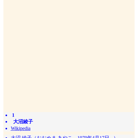
1
大沼綾子
Wikipedia
大沼 綾子（おおぬま あやこ、1979年4月17日 - ）