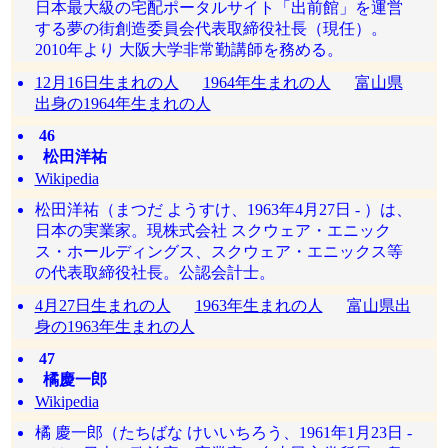
日本最大級の宅配ポータルサイト「出前館」を運営
する夢の街創造委員会代表取締役社長（現任）。
2010年より 大阪大学非常勤講師を務める。
12月16日生まれの人
1964年生まれの人
富山県
出身の1964年生まれの人
46
松田洋祐
Wikipedia
松田洋祐（まつだ ようすけ、1963年4月27日 - ）は、
日本の実業家。現株式会社 スクウェア・エニック
ス・ホールディングス、スクウェア・エニックス等
の代表取締役社長。公認会計士。
4月27日生まれの人
1963年生まれの人
富山県出
身の1963年生まれの人
47
橘慶一郎
Wikipedia
橘 慶一郎（たちばな けいいちろう、1961年1月23日 -