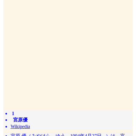
1
宮原優
Wikipedia
宮原 優（みやはら ゆう、1994年4月27日 - ）は、富