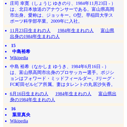
庄司 幸寛（しょうじ ゆきのり、1984年11月23日 - ）
は、北日本放送のアナウンサーである。富山県高岡
市出身。愛称は、ジョッキー。O型。早稲田大学ス
ポーツ科学部卒業。2009年に入社。
11月23日生まれの人
1984年生まれの人
富山県
出身の1984年生まれの人
15
中島裕希
Wikipedia
中島 裕希（なかしま ゆうき、1984年6月16日 - ）
は、富山県高岡市出身のプロサッカー選手。ポジシ
ョンはフォワード・ミッドフィールダー。Jリーグ・
FC町田ゼルビア所属。妻はタレントの丸居沙矢香。
6月16日生まれの人
1984年生まれの人
富山県出
身の1984年生まれの人
16
葉里真央
Wikipedia