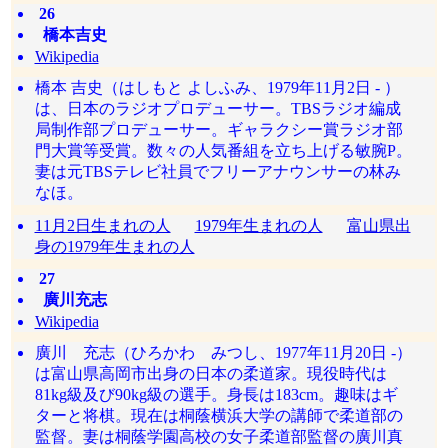
26
橋本吉史
Wikipedia
橋本 吉史（はしもと よしふみ、1979年11月2日 - ）
は、日本のラジオプロデューサー。TBSラジオ編成
局制作部プロデューサー。ギャラクシー賞ラジオ部
門大賞等受賞。数々の人気番組を立ち上げる敏腕P。
妻は元TBSテレビ社員でフリーアナウンサーの林み
なほ。
11月2日生まれの人
1979年生まれの人
富山県出
身の1979年生まれの人
27
廣川充志
Wikipedia
廣川 充志（ひろかわ みつし、1977年11月20日 -）
は富山県高岡市出身の日本の柔道家。現役時代は
81kg級及び90kg級の選手。身長は183cm。趣味はギ
ターと将棋。現在は桐蔭横浜大学の講師で柔道部の
監督。妻は桐蔭学園高校の女子柔道部監督の廣川真