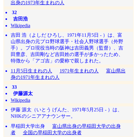
出身の1973年生まれの人
32
吉田浩
Wikipedia
吉田 浩（よしだ ひろし、1971年11月5日 - ）は、富
山県出身の元プロ野球選手・社会人野球選手（外野
手）。プロ現役当時の阪神は吉田義男（監督）、吉
田豊彦、吉田剛など吉田姓の選手が多かったため、
特徴から「アゴ吉」の愛称で親しまれた。
11月5日生まれの人
1971年生まれの人
富山県出
身の1971年生まれの人
33
伊藤源太
Wikipedia
伊藤 源太（いとう げんた、1971年5月25日 - ）は、
NHKのシニアアナウンサー。
早稲田大学出身
富山県出身の早稲田大学の出身
者
全国の早稲田大学の出身者