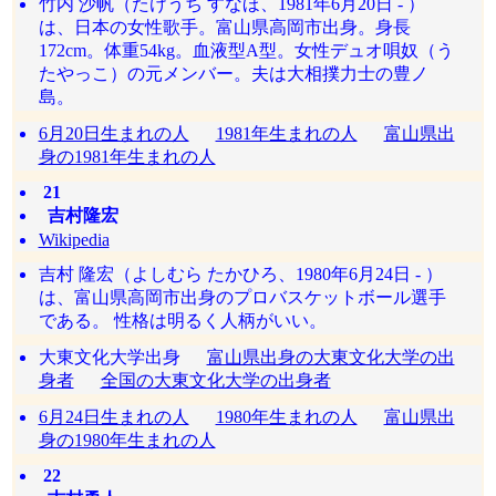
竹内 沙帆（たけうち すなほ、1981年6月20日 - ）
は、日本の女性歌手。富山県高岡市出身。身長
172cm。体重54kg。血液型A型。女性デュオ唄奴（う
たやっこ）の元メンバー。夫は大相撲力士の豊ノ
島。
6月20日生まれの人
1981年生まれの人
富山県出
身の1981年生まれの人
21
吉村隆宏
Wikipedia
吉村 隆宏（よしむら たかひろ、1980年6月24日 - ）
は、富山県高岡市出身のプロバスケットボール選手
である。 性格は明るく人柄がいい。
大東文化大学出身
富山県出身の大東文化大学の出
身者
全国の大東文化大学の出身者
6月24日生まれの人
1980年生まれの人
富山県出
身の1980年生まれの人
22