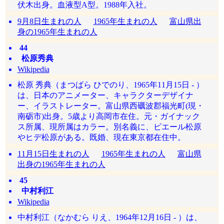
伏木出身。血液型A型。1988年入社。
9月8日生まれの人
1965年生まれの人
富山県出
身の1965年生まれの人
44
松原秀典
Wikipedia
松原 秀典（まつばら ひでのり、1965年11月15日 - ）
は、日本のアニメーター、キャラクターデザイナ
ー、イラストレーター。富山県西礪波郡福光町(現・
南砺市)出身。5歳より高岡市在住。元・ガイナック
ス所属、現所属はカラー。別名義に、ピエール松原
やヒデ松原がある。既婚、現在東京都在住中。
11月15日生まれの人
1965年生まれの人
富山県
出身の1965年生まれの人
45
中村利江
Wikipedia
中村利江（なかむら りえ、1964年12月16日 - ）は、