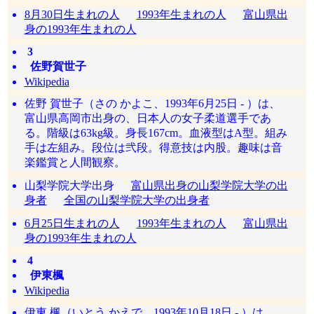
8月30日生まれの人
1993年生まれの人
富山県出
身の1993年生まれの人
3
佐野賀世子
Wikipedia
佐野 賀世子（さの かよこ、1993年6月25日 - ）は、
富山県高岡市出身の、日本人の女子柔道選手であ
る。階級は63kg級。身長167cm。血液型はA型。組み
手は左組み。段位は弐段。得意技は内股。趣味は音
楽鑑賞と人間観察。
山梨学院大学出身
富山県出身の山梨学院大学の出
身者
全国の山梨学院大学の出身者
6月25日生まれの人
1993年生まれの人
富山県出
身の1993年生まれの人
4
伊東楓
Wikipedia
伊東 楓（いとう かえで、1993年10月18日 - ）は、