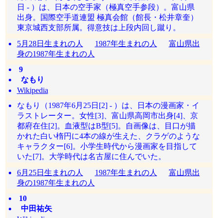
日 - ）は、日本の空手家（極真空手参段）。富山県
出身。国際空手道連盟 極真会館（館長・松井章奎）
東京城西支部所属。得意技は上段内回し蹴り。
5月28日生まれの人
1987年生まれの人
富山県出
身の1987年生まれの人
9
なもり
Wikipedia
なもり（1987年6月25日[2] - ）は、日本の漫画家・イ
ラストレーター。女性[3]、富山県高岡市出身[4]、京
都府在住[2]。血液型はB型[5]。自画像は、目口が描
かれた白い楕円に4本の線が生えた、クラゲのような
キャラクター[6]。小学生時代から漫画家を目指して
いた[7]。大学時代は名古屋に住んでいた。
6月25日生まれの人
1987年生まれの人
富山県出
身の1987年生まれの人
10
中田祐矢