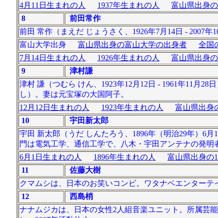
4月11日生まれの人
1937年生まれの人
富山県出身の
8
前田常作
前田 常作（まえだ じょうさく、1926年7月14日 - 2007
富山大学出身
富山県出身の富山大学の出身者
全国
7月14日生まれの人
1926年生まれの人
富山県出身の
9
津村謙
津村 謙（つむら けん、1923年12月12日 - 1961
し）。妻は元宝塚の大国阿子。
12月12日生まれの人
1923年生まれの人
富山県出身の
10
宇田新太郎
宇田 新太郎（うだ しんたろう、1896年（明治29年）6月
門は電気工学、通信工学で、八木・宇田アンテナの発明
6月1日生まれの人
1896年生まれの人
富山県出身の1
11
佐藤大樹
クマムシは、日本のお笑いコンビ。ワタナベエンターテイ
12
西島梢
ナナムジカは、日本の女性2人組音楽ユニット。所属芸