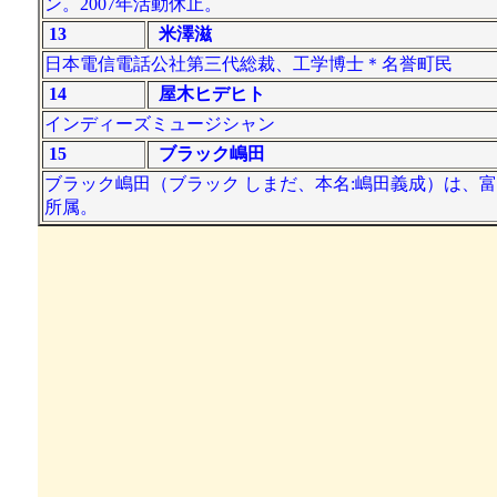
ン。2007年活動休止。
13
米澤滋
日本電信電話公社第三代総裁、工学博士＊名誉町民
14
屋木ヒデヒト
インディーズミュージシャン
15
ブラック嶋田
ブラック嶋田（ブラック しまだ、本名:嶋田義成）は、
所属。