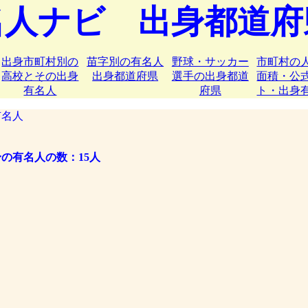
名人ナビ 出身都道府
出身市町村別の
苗字別の有名人
野球・サッカー
市町村の
高校とその出身
出身都道府県
選手の出身都道
面積・公
有名人
府県
ト・出身
名人
の有名人の数：15人