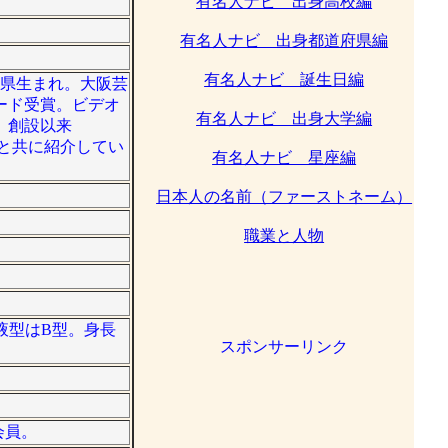
有名人ナビ 出身高校編
有名人ナビ 出身都道府県編
有名人ナビ 誕生日編
富山県生まれ。大阪芸
ード受賞。ビデオ
有名人ナビ 出身大学編
、創設以来
画と共に紹介してい
有名人ナビ 星座編
日本人の名前（ファーストネーム）
職業と人物
血液型はB型。身長
スポンサーリンク
会員。