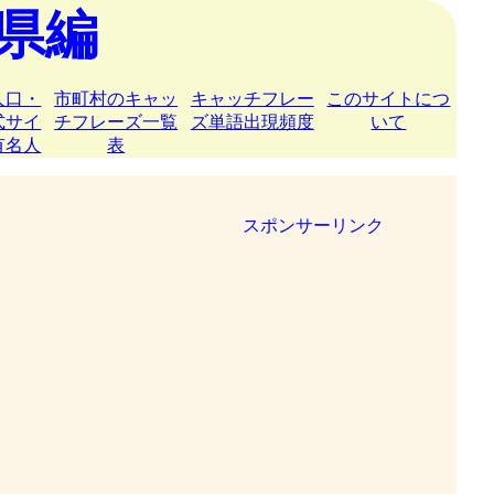
県編
人口・
市町村のキャッ
キャッチフレー
このサイトにつ
式サイ
チフレーズ一覧
ズ単語出現頻度
いて
有名人
表
スポンサーリンク