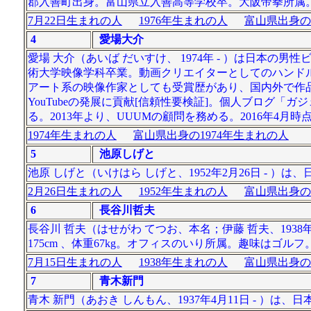
郡入善町出身。富山県立入善高等学校卒。大阪帝拳所属
7月22日生まれの人
1976年生まれの人
富山県出身の
4
愛場大介
愛場 大介（あいば だいすけ、 1974年 - ）は日本の
術大学映像学科卒業。動画クリエイターとしてのハンドル
アート系の映像作家としても受賞歴があり、国内外で作
YouTubeの発展に貢献[信頼性要検証]。個人ブログ
る。2013年より、UUUMの顧問を務める。2016年4月時点
1974年生まれの人
富山県出身の1974年生まれの人
5
池原しげと
池原 しげと（いけはら しげと、1952年2月26日 - 
2月26日生まれの人
1952年生まれの人
富山県出身の
6
長谷川哲夫
長谷川 哲夫（はせがわ てつお、本名；伊藤 哲夫、193
175cm 、体重67kg。オフィスのいり所属。趣味はゴルフ
7月15日生まれの人
1938年生まれの人
富山県出身の
7
青木新門
青木 新門（あおき しんもん、1937年4月11日 - 