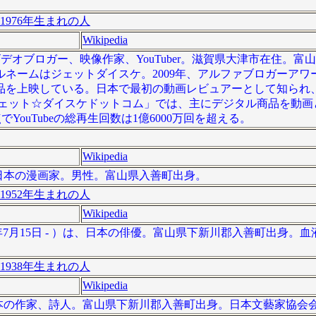
。
1976年生まれの人
Wikipedia
男性ビデオブロガー、映像作家、YouTuber。滋賀県大津市在住。
ネームはジェットダイスケ。2009年、アルファブロガーアワ
品を上映している。日本で最初の動画レビュアーとして知られ
「ガジェット☆ダイスケドットコム」では、主にデジタル商品を動
でYouTubeの総再生回数は1億6000万回を超える。
Wikipedia
）は、日本の漫画家。男性。富山県入善町出身。
1952年生まれの人
Wikipedia
8年7月15日 - ）は、日本の俳優。富山県下新川郡入善町出身。
。
1938年生まれの人
Wikipedia
）は、日本の作家、詩人。富山県下新川郡入善町出身。日本文藝家協会