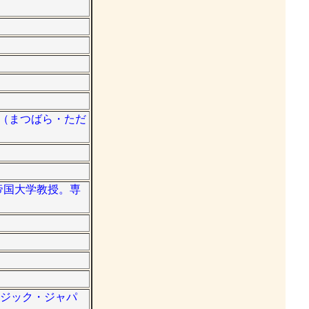
原正（まつばら・ただ
北帝国大学教授。専
ージック・ジャパ