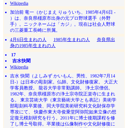
Wikipedia
加治前 竜一（かじまえ りゅういち、1985年4月6日 -
）は、奈良県橿原市出身の元プロ野球選手（外野
手）。ニックネームは「カジ」。現在は社会人野球
の三菱重工長崎に所属。
4月6日生まれの人
1985年生まれの人
奈良県出
身の1985年生まれの人
17
吉水快聞
Wikipedia
吉水 快聞（よしみず かいもん、男性、1982年7月14
日-）は日本の彫刻家。仏師。文化財修復家。 大正大
学客員教授。 龍谷大学非常勤講師。 浄土宗僧侶。
1982年、奈良県橿原市の浄土宗寺院正楽寺に生まれ
る。 東京芸術大学（東京藝術大学とも表記）美術学
部彫刻科卒業後、同大学院美術研究科文化財保存学
専攻にて、 快慶作東大寺俊乗堂阿弥陀如来立像の想
定復元模刻研究を行う。2011年に博士後期課程を修
了し博士号取得。卒業後は仏像制作や文化財修復に