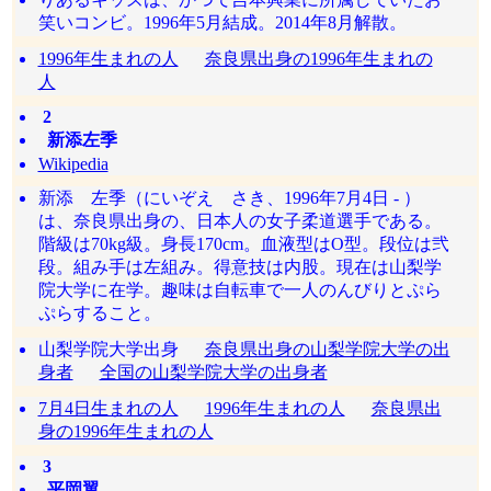
笑いコンビ。1996年5月結成。2014年8月解散。
1996年生まれの人
奈良県出身の1996年生まれの
人
2
新添左季
Wikipedia
新添 左季（にいぞえ さき、1996年7月4日 - ）
は、奈良県出身の、日本人の女子柔道選手である。
階級は70kg級。身長170cm。血液型はO型。段位は弐
段。組み手は左組み。得意技は内股。現在は山梨学
院大学に在学。趣味は自転車で一人のんびりとぷら
ぷらすること。
山梨学院大学出身
奈良県出身の山梨学院大学の出
身者
全国の山梨学院大学の出身者
7月4日生まれの人
1996年生まれの人
奈良県出
身の1996年生まれの人
3
平岡翼