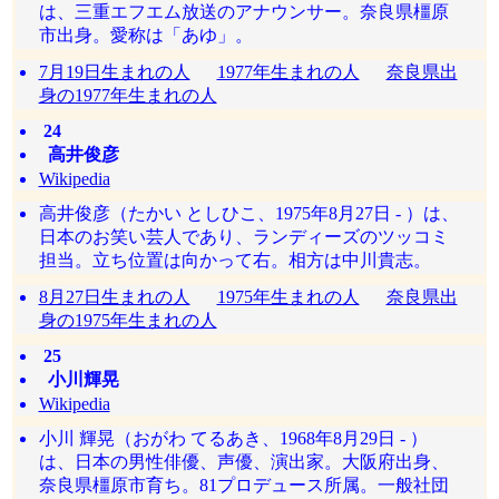
は、三重エフエム放送のアナウンサー。奈良県橿原
市出身。愛称は「あゆ」。
7月19日生まれの人
1977年生まれの人
奈良県出
身の1977年生まれの人
24
高井俊彦
Wikipedia
高井俊彦（たかい としひこ、1975年8月27日 - ）は、
日本のお笑い芸人であり、ランディーズのツッコミ
担当。立ち位置は向かって右。相方は中川貴志。
8月27日生まれの人
1975年生まれの人
奈良県出
身の1975年生まれの人
25
小川輝晃
Wikipedia
小川 輝晃（おがわ てるあき、1968年8月29日 - ）
は、日本の男性俳優、声優、演出家。大阪府出身、
奈良県橿原市育ち。81プロデュース所属。一般社団