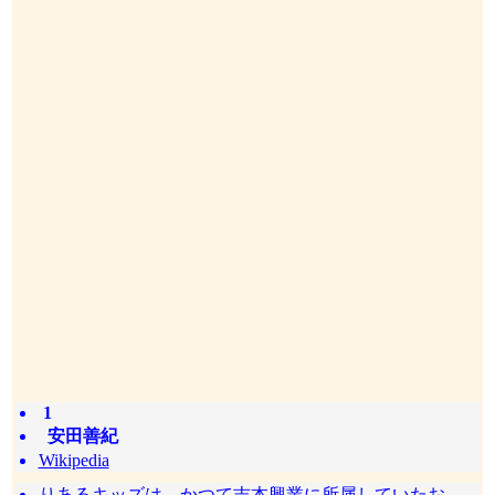
1
安田善紀
Wikipedia
りあるキッズは、かつて吉本興業に所属していたお