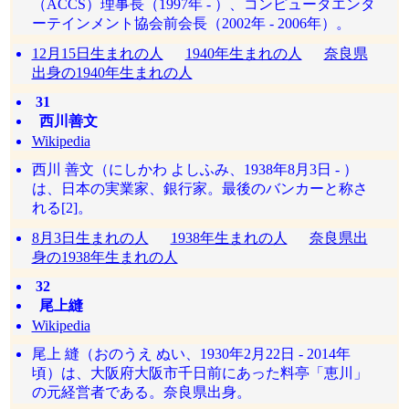
（ACCS）理事長（1997年 - ）、コンピュータエンタ
ーテインメント協会前会長（2002年 - 2006年）。
12月15日生まれの人
1940年生まれの人
奈良県
出身の1940年生まれの人
31
西川善文
Wikipedia
西川 善文（にしかわ よしふみ、1938年8月3日 - ）
は、日本の実業家、銀行家。最後のバンカーと称さ
れる[2]。
8月3日生まれの人
1938年生まれの人
奈良県出
身の1938年生まれの人
32
尾上縫
Wikipedia
尾上 縫（おのうえ ぬい、1930年2月22日 - 2014年
頃）は、大阪府大阪市千日前にあった料亭「恵川」
の元経営者である。奈良県出身。