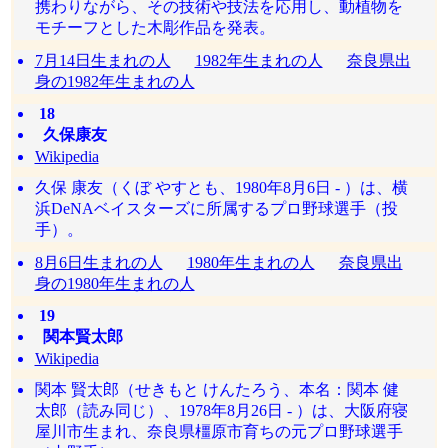
携わりながら、その技術や技法を応用し、動植物を
モチーフとした木彫作品を発表。
7月14日生まれの人
1982年生まれの人
奈良県出
身の1982年生まれの人
18
久保康友
Wikipedia
久保 康友（くぼ やすとも、1980年8月6日 - ）は、横
浜DeNAベイスターズに所属するプロ野球選手（投
手）。
8月6日生まれの人
1980年生まれの人
奈良県出
身の1980年生まれの人
19
関本賢太郎
Wikipedia
関本 賢太郎（せきもと けんたろう、本名：関本 健
太郎（読み同じ）、1978年8月26日 - ）は、大阪府寝
屋川市生まれ、奈良県橿原市育ちの元プロ野球選手