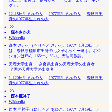
162cm。愛称は「創ちゃん」「なぁ」または「キン
グ」。
12月8日生まれの人
1977年生まれの人
奈良県出
身の1977年生まれの人
22
森本さかえ
Wikipedia
森本 さかえ（もりもと さかえ、1977年1月20日 - ）
は、奈良県橿原市出身の元女子ホッケー選手。ポジ
ションはFW。165cm、63kg。天理高教諭。
天理大学出身
奈良県出身の天理大学の出身者
全国の天理大学の出身者
1月20日生まれの人
1977年生まれの人
奈良県出
身の1977年生まれの人
23
西本亜裕子
Wikipedia
西本 亜裕子（にしもと あゆこ、1977年7月19日 - ）