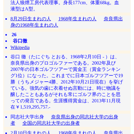
法人狼煙工房代表理事。身長177cm、体重68kg。血
液型はA型。
8月29日生まれの人
1968年生まれの人
奈良県出
身の1968年生まれの人
26
谷口徹
Wikipedia
谷口 徹（たにぐち とおる、1968年2月10日 - ）は、
奈良県出身のプロゴルファーである。2002年及び
2007年の日本ゴルフツアーで賞金王（賞金ランキン
グ1位）になった。これまでに日本ゴルフツアーで19
勝（うちメジャー4勝、2012年10月21日現在）を挙げ
ている。強気の歯に衣着せぬ言動には、時に物議を
醸したこともあるがそれも常にゴルフ界のことを思
っての発言である。生涯獲得賞金は、2013年11月現
在￥1,519,295,757.-
同志社大学出身
奈良県出身の同志社大学の出身
者
全国の同志社大学の出身者
2月10日生まれの人
1968年生まれの人
奈良県出