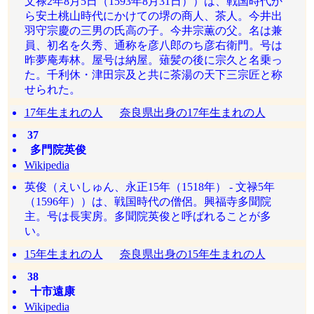
文禄2年8月5日（1593年8月31日））は、戦国時代か
ら安土桃山時代にかけての堺の商人、茶人。今井出
羽守宗慶の三男の氏高の子。今井宗薫の父。名は兼
員、初名を久秀、通称を彦八郎のち彦右衛門。号は
昨夢庵寿林。屋号は納屋。薙髪の後に宗久と名乗っ
た。千利休・津田宗及と共に茶湯の天下三宗匠と称
せられた。
17年生まれの人
奈良県出身の17年生まれの人
37
多門院英俊
Wikipedia
英俊（えいしゅん、永正15年（1518年） - 文禄5年
（1596年））は、戦国時代の僧侶。興福寺多聞院
主。号は長実房。多聞院英俊と呼ばれることが多
い。
15年生まれの人
奈良県出身の15年生まれの人
38
十市遠康
Wikipedia