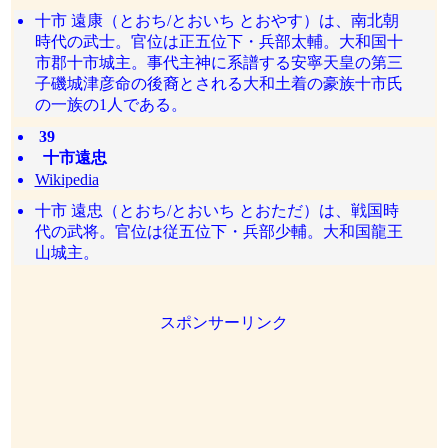
十市 遠康（とおち/とおいち とおやす）は、南北朝
時代の武士。官位は正五位下・兵部太輔。大和国十
市郡十市城主。事代主神に系譜する安寧天皇の第三
子磯城津彦命の後裔とされる大和土着の豪族十市氏
の一族の1人である。
39
十市遠忠
Wikipedia
十市 遠忠（とおち/とおいち とおただ）は、戦国時
代の武将。官位は従五位下・兵部少輔。大和国龍王
山城主。
スポンサーリンク