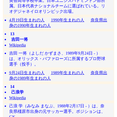
英智高等学校卒業。日本ユニシスバドミントン部所
属。日本代表ナショナルチームに選ばれている。リ
オデジャネイロオリンピック出場。
4月19日生まれの人
1990年生まれの人
奈良県出
身の1990年生まれの人
13
吉田一将
Wikipedia
吉田 一将（よしだ かずまさ、1989年9月24日 - ）
は、オリックス・バファローズに所属するプロ野球
選手（投手）。
9月24日生まれの人
1989年生まれの人
奈良県出
身の1989年生まれの人
14
己浪学
Wikipedia
己浪 学（みなみ まなぶ、1988年2月17日 - ）は、奈
良県橿原市出身の元サッカー選手。ポジションは、
GK。