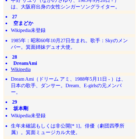
中野 サユリ（なかの さゆり、1985年9月20日 - ）
は、大阪府出身の女性シンガーソングライター。
27
空まどか
Wikipedia未登録
1985年：昭和60年10月27日生まれ。歌手：Skyのメン
バー。箕面姉妹デュオ大使。
28
DreamAmi
Wikipedia
Dream Ami（ドリーム アミ、1988年5月11日 - ）は、
日本の歌手、ダンサー。Dream、E-girlsの元メンバ
ー。
29
坂本剛
Wikipedia未登録
生年未確認もしくは非公開[* 1]。俳優（劇団四季所
属）。箕面ミュージカル大使。