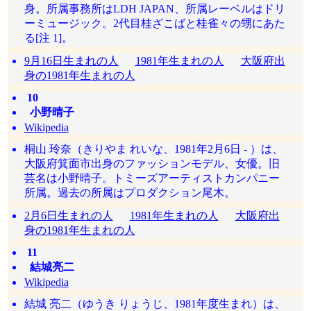
身。所属事務所はLDH JAPAN、所属レーベルはドリ
ーミュージック。2代目桂ざこばと桂雀々の甥にあた
る[注 1]。
9月16日生まれの人
1981年生まれの人
大阪府出
身の1981年生まれの人
10
小野晴子
Wikipedia
桐山 玲奈（きりやま れいな、1981年2月6日 - ）は、
大阪府箕面市出身のファッションモデル、女優。旧
芸名は小野晴子。トミーズアーティストカンパニー
所属。過去の所属はプロダクション尾木。
2月6日生まれの人
1981年生まれの人
大阪府出
身の1981年生まれの人
11
結城亮二
Wikipedia
結城 亮二（ゆうき りょうじ、1981年度生まれ）は、