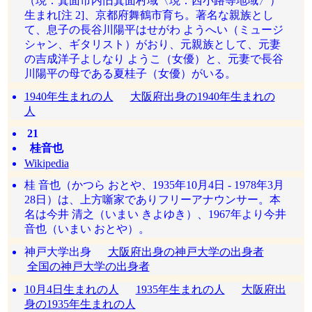
（現：箕面市内旧箕面村域〈現：西小路等地域〉）
生まれ[注 2]、京都府舞鶴市育ち。著名な親族とし
て、息子の長谷川陽平はせがわ ようへい（ミュージ
シャン、ギタリスト）がおり、元親族として、元妻
の吉成洋子よしなり ようこ（女優）と、元妻で長谷
川陽平の母である夏桂子（女優）がいる。
1940年生まれの人
大阪府出身の1940年生まれの
人
21
桂音也
Wikipedia
桂 音也（かつら おとや、1935年10月4日 - 1978年3月
28日）は、上方噺家でありフリーアナウンサー。本
名は今井 清之（いまい きよゆき）、1967年より今井
音也（いまい おとや）。
神戸大学出身
大阪府出身の神戸大学の出身者
全国の神戸大学の出身者
10月4日生まれの人
1935年生まれの人
大阪府出
身の1935年生まれの人