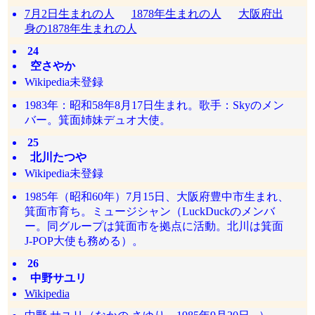
7月2日生まれの人
1878年生まれの人
大阪府出
身の1878年生まれの人
24
空さやか
Wikipedia未登録
1983年：昭和58年8月17日生まれ。歌手：Skyのメン
バー。箕面姉妹デュオ大使。
25
北川たつや
Wikipedia未登録
1985年（昭和60年）7月15日、大阪府豊中市生まれ、
箕面市育ち。ミュージシャン（LuckDuckのメンバ
ー。同グループは箕面市を拠点に活動。北川は箕面
J-POP大使も務める）。
26
中野サユリ
Wikipedia