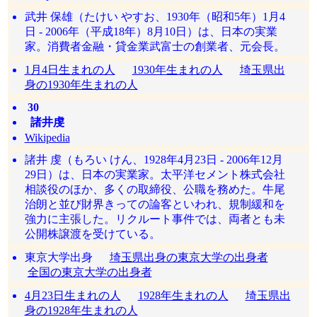
武井 保雄（たけい やすお、1930年（昭和5年）1月4
日 - 2006年（平成18年）8月10日）は、日本の実業
家。消費者金融・貸金業武富士の創業者、元会長。
1月4日生まれの人
1930年生まれの人
埼玉県出
身の1930年生まれの人
30
諸井虔
Wikipedia
諸井 虔（もろい けん、1928年4月23日 - 2006年12月
29日）は、日本の実業家。太平洋セメント株式会社
相談役のほか、多くの取締役、公職を務めた。牛尾
治朗と並び財界きっての論客といわれ、規制緩和を
強力に主張した。リクルート事件では、両者とも未
公開株譲渡を受けている。
東京大学出身
埼玉県出身の東京大学の出身者
全国の東京大学の出身者
4月23日生まれの人
1928年生まれの人
埼玉県出
身の1928年生まれの人