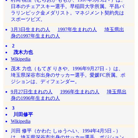
日本のチェアスキー選手。早稲田大学所属。平昌パ
ラリンピック金メダリスト。マネジメント契約先は
スポーツビズ。
3月3日生まれの人
1997年生まれの人
埼玉県出
身の1997年生まれの人
2
茂木力也
Wikipedia
茂木 力也（もてぎ りきや、1996年9月27日 - ）は、
埼玉県深谷市出身のサッカー選手。愛媛FC所属。ポ
ジションは、ディフェンダー。
9月27日生まれの人
1996年生まれの人
埼玉県出
身の1996年生まれの人
3
川田修平
Wikipedia
川田 修平（かわた しゅうへい、1994年4月5日 - ）
は、埼玉県深谷市出身のサッカー選手。ポジション