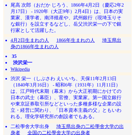
尾高 次郎（おだか じろう、1866年4月2日（慶応2年2
月17日） - 1920年（大正9年）2月4日）は、日本の実
業家、漢学者。南洋殖産や、武州銀行（現埼玉りそ
な銀行）を設立するなどし、岳父渋沢栄一の下で銀
行家として活躍した。
4月2日生まれの人
1866年生まれの人
埼玉県出
身の1866年生まれの人
35
渋沢栄一
Wikipedia
渋沢 栄一（しぶさわ えいいち、天保11年2月13日
（1840年3月16日） - 昭和6年（1931年）11月11日）
は、江戸時代末期（幕末）から大正初期にかけての
日本の武士（幕臣）、官僚、実業家。第一国立銀行
や東京証券取引所などといった多種多様な企業の設
立・経営に関わり、「日本資本主義の父」ともいわ
れる。理化学研究所の創設者でもある。
二松學舍大学出身
埼玉県出身の二松學舍大学の出
身者
全国の二松學舍大学の出身者