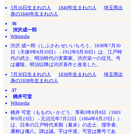
3月16日生まれの人
1840年生まれの人
埼玉県出
身の1840年生まれの人
36
渋沢成一郎
Wikipedia
渋沢 成一郎（しぶさわ せいいちろう、1838年7月30
日（天保9年6月10日） - 1912年8月30日）は、江戸時
代の武士、明治時代の実業家。渋沢栄一の従兄。号
は廬陰、明治以降は渋沢喜作と改名した。
7月30日生まれの人
1838年生まれの人
埼玉県出
身の1838年生まれの人
37
桃井可堂
Wikipedia
桃井 可堂（もものい かどう、享和3年8月8日（1803
年9月23日） - 元治元年7月22日（1864年8月23日））
は、日本の江戸時代末期（幕末）の志士、儒学者。
通称は儀八。諱は誠。字は中道。可堂は雅号であ