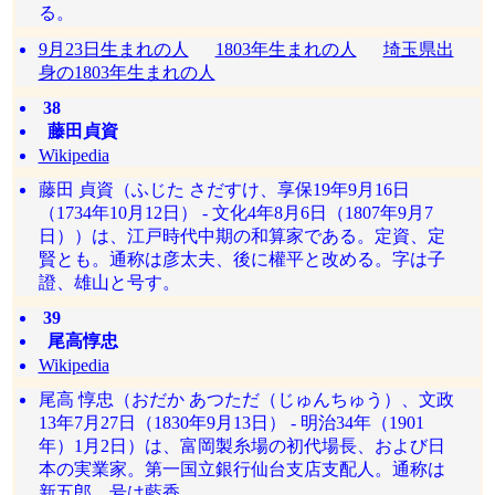
る。
9月23日生まれの人
1803年生まれの人
埼玉県出
身の1803年生まれの人
38
藤田貞資
Wikipedia
藤田 貞資（ふじた さだすけ、享保19年9月16日
（1734年10月12日） - 文化4年8月6日（1807年9月7
日））は、江戸時代中期の和算家である。定資、定
賢とも。通称は彦太夫、後に權平と改める。字は子
證、雄山と号す。
39
尾高惇忠
Wikipedia
尾高 惇忠（おだか あつただ（じゅんちゅう）、文政
13年7月27日（1830年9月13日） - 明治34年（1901
年）1月2日）は、富岡製糸場の初代場長、および日
本の実業家。第一国立銀行仙台支店支配人。通称は
新五郎。号は藍香。