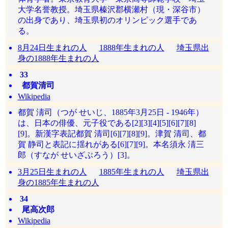
大学名誉教授。埼玉県榛沢郡横瀬村（現・深谷市）
の出身であり、埼玉県初のオリンピック選手であ
る。
8月24日生まれの人
1888年生まれの人
埼玉県出
身の1888年生まれの人
33
都賀清司
Wikipedia
都賀 淸司（つが せいじ、1885年3月25日 - 1946年）
は、日本の俳優、元子役である[2][3][4][5][6][7][8]
[9]。新漢字表記都賀 清司[6][7][8][9]。津賀 清司、都
賀 静司と表記に揺れがある[6][7][9]。本名須永 淸三
郎（すなが せいざぶろう）[3]。
3月25日生まれの人
1885年生まれの人
埼玉県出
身の1885年生まれの人
34
尾高次郎
Wikipedia