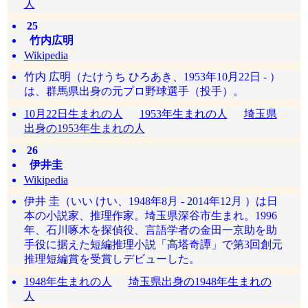
人
25
竹内広明
Wikipedia
竹内 広明（たけうち ひろあき、1953年10月22日 - ）
は、群馬県出身の元プロ野球選手（投手）。
10月22日生まれの人
1953年生まれの人
埼玉県
出身の1953年生まれの人
26
伊井圭
Wikipedia
伊井 圭（いい けい、1948年8月 - 2014年12月 ）は日
本の小説家、推理作家。埼玉県深谷市生まれ。1996
年、石川啄木を探偵役、言語学者の金田一京助を助
手役に据えた短編推理小説「高塔奇譚」で第3回創元
推理短編賞を受賞しデビューした。
1948年生まれの人
埼玉県出身の1948年生まれの
人