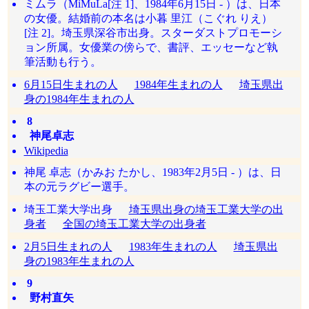
ミムラ（MiMuLa[注 1]、1984年6月15日 - ）は、日本
の女優。結婚前の本名は小暮 里江（こぐれ りえ）
[注 2]。埼玉県深谷市出身。スターダストプロモーシ
ョン所属。女優業の傍らで、書評、エッセーなど執
筆活動も行う。
6月15日生まれの人
1984年生まれの人
埼玉県出
身の1984年生まれの人
8
神尾卓志
Wikipedia
神尾 卓志（かみお たかし、1983年2月5日 - ）は、日
本の元ラグビー選手。
埼玉工業大学出身
埼玉県出身の埼玉工業大学の出
身者
全国の埼玉工業大学の出身者
2月5日生まれの人
1983年生まれの人
埼玉県出
身の1983年生まれの人
9
野村直矢