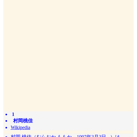
1
村岡桃佳
Wikipedia
村岡 桃佳（むらおか ももか、1997年3月3日 - ）は、