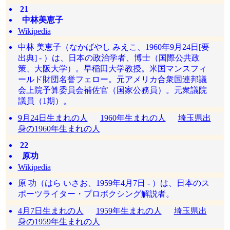
21
中林美恵子
Wikipedia
中林 美恵子（なかばやし みえこ、1960年9月24日[要
出典] - ）は、日本の政治学者、博士（国際公共政
策、大阪大学）。早稲田大学教授。米国マンスフィ
ールド財団名誉フェロー。元アメリカ合衆国連邦議
会上院予算委員会補佐官（国家公務員）。元衆議院
議員（1期）。
9月24日生まれの人
1960年生まれの人
埼玉県出
身の1960年生まれの人
22
原功
Wikipedia
原 功（はら いさお、1959年4月7日 - ）は、日本のス
ポーツライター・プロボクシング解説者。
4月7日生まれの人
1959年生まれの人
埼玉県出
身の1959年生まれの人