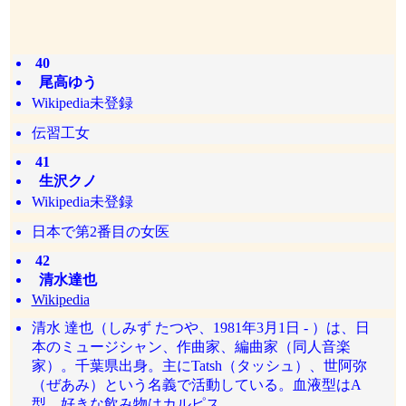
40
尾高ゆう
Wikipedia未登録
伝習工女
41
生沢クノ
Wikipedia未登録
日本で第2番目の女医
42
清水達也
Wikipedia
清水 達也（しみず たつや、1981年3月1日 - ）は、日
本のミュージシャン、作曲家、編曲家（同人音楽
家）。千葉県出身。主にTatsh（タッシュ）、世阿弥
（ぜあみ）という名義で活動している。血液型はA
型。好きな飲み物はカルピス。