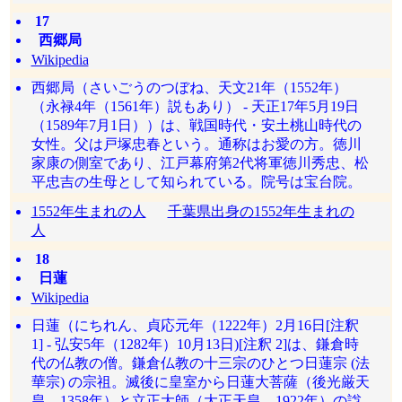
17
西郷局
Wikipedia
西郷局（さいごうのつぼね、天文21年（1552年）
（永禄4年（1561年）説もあり） - 天正17年5月19日
（1589年7月1日））は、戦国時代・安土桃山時代の
女性。父は戸塚忠春という。通称はお愛の方。徳川
家康の側室であり、江戸幕府第2代将軍徳川秀忠、松
平忠吉の生母として知られている。院号は宝台院。
1552年生まれの人
千葉県出身の1552年生まれの
人
18
日蓮
Wikipedia
日蓮（にちれん、貞応元年（1222年）2月16日[注釈
1] - 弘安5年（1282年）10月13日)[注釈 2]は、鎌倉時
代の仏教の僧。鎌倉仏教の十三宗のひとつ日蓮宗 (法
華宗) の宗祖。滅後に皇室から日蓮大菩薩（後光厳天
皇、1358年）と立正大師（大正天皇、1922年）の諡