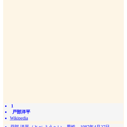
1
戸部洋平
Wikipedia
戸部 洋平（とべ ようへい、男性、1987年4月27日 -