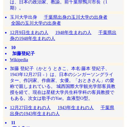
は、日本の政治家、教諭。前千葉県鴨川市長（1
期）。
玉川大学出身
千葉県出身の玉川大学の出身者
全国の玉川大学の出身者
12月9日生まれの人
1948年生まれの人
千葉県出
身の1948年生まれの人
10
加藤登紀子
Wikipedia
加藤 登紀子（かとう ときこ、本名:藤本 登紀子、
1943年12月27日 - ）は、日本のシンガーソングライ
ター、作詞家、作曲家、女優。「おときさん」の愛
称で親しまれている。 城西国際大学観光学部客員教
授を経て、現在は星槎大学共生科学科の客員教授で
もある。次女は歌手のYae。血液型O型。
12月27日生まれの人
1943年生まれの人
千葉県
出身の1943年生まれの人
11