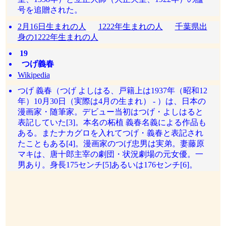
号を追贈された。
2月16日生まれの人
1222年生まれの人
千葉県出
身の1222年生まれの人
19
つげ義春
Wikipedia
つげ 義春（つげ よしはる、戸籍上は1937年（昭和12
年）10月30日（実際は4月の生まれ） - ）は、日本の
漫画家・随筆家。デビュー当初はつげ・よしはると
表記していた[3]。本名の柘植 義春名義による作品も
ある。またナカグロを入れてつげ・義春と表記され
たこともある[4]。漫画家のつげ忠男は実弟。妻藤原
マキは、唐十郎主宰の劇団・状況劇場の元女優。一
男あり。身長175センチ[5]あるいは176センチ[6]。