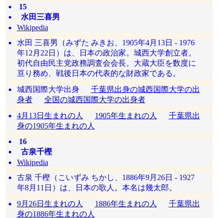
15
水田三喜男
Wikipedia
水田 三喜男（みずた みきお、1905年4月13日 - 1976
年12月22日）は、日本の政治家。城西大学創立者。
初代自由民主党政務調査会会長。大蔵大臣を数度に
亘り務め、戦後日本の代表的な財政家である。
城西国際大学出身
千葉県出身の城西国際大学の出
身者
全国の城西国際大学の出身者
4月13日生まれの人
1905年生まれの人
千葉県出
身の1905年生まれの人
16
古泉千樫
Wikipedia
古泉 千樫（こいずみ ちかし、1886年9月26日 - 1927
年8月11日）は、日本の歌人。本名は幾太郎。
9月26日生まれの人
1886年生まれの人
千葉県出
身の1886年生まれの人