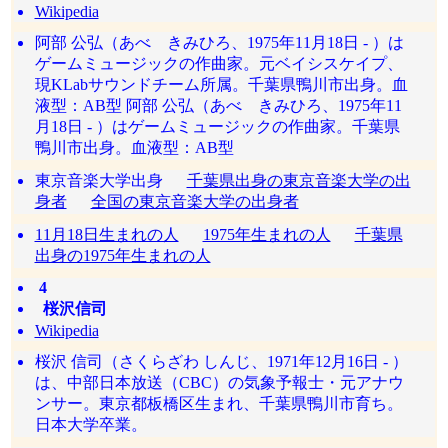
Wikipedia
阿部 公弘（あべ きみひろ、1975年11月18日 - ）は
ゲームミュージックの作曲家。元ベイシスケイプ、
現KLabサウンドチーム所属。千葉県鴨川市出身。血
液型：AB型 阿部 公弘（あべ きみひろ、1975年11
月18日 - ）はゲームミュージックの作曲家。千葉県
鴨川市出身。血液型：AB型
東京音楽大学出身
千葉県出身の東京音楽大学の出
身者
全国の東京音楽大学の出身者
11月18日生まれの人
1975年生まれの人
千葉県
出身の1975年生まれの人
4
桜沢信司
Wikipedia
桜沢 信司（さくらざわ しんじ、1971年12月16日 - ）
は、中部日本放送（CBC）の気象予報士・元アナウ
ンサー。東京都板橋区生まれ、千葉県鴨川市育ち。
日本大学卒業。