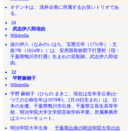
オテンキは、 浅井企画に所属するお笑いトリオであ
る。
21
武志伊八郎信由
Wikipedia
波の伊八（なみのいはち、宝暦元年（1751年） - 文
政7年（1824年））は、安房国長狭郡下打墨村（現・
千葉県鴨川市打墨）生まれの宮彫師、武志伊八郎信
由。
22
平野麻樹子
Wikipedia
平野 麻樹子（ひらの まきこ、現在は生年非公表(か
つての公称生年は1979年)、2月18日生まれ）は、日
本の女優。千葉県鴨川市出身。千葉県立長生高等学
校、明治学院大学文学部芸術学科卒業。所属事務所
はスーパーキュート。
明治学院大学出身
千葉県出身の明治学院大学の出