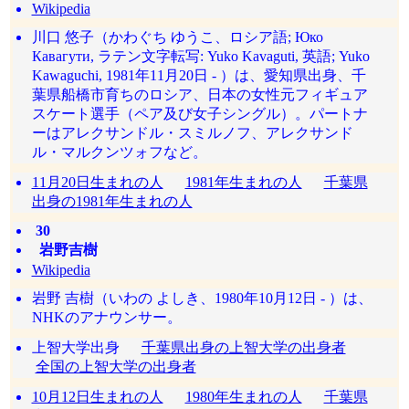
Wikipedia
川口 悠子（かわぐち ゆうこ、ロシア語; Юко
Кавагути, ラテン文字転写: Yuko Kavaguti, 英語; Yuko
Kawaguchi, 1981年11月20日 - ）は、愛知県出身、千
葉県船橋市育ちのロシア、日本の女性元フィギュア
スケート選手（ペア及び女子シングル）。パートナ
ーはアレクサンドル・スミルノフ、アレクサンド
ル・マルクンツォフなど。
11月20日生まれの人
1981年生まれの人
千葉県
出身の1981年生まれの人
30
岩野吉樹
Wikipedia
岩野 吉樹（いわの よしき、1980年10月12日 - ）は、
NHKのアナウンサー。
上智大学出身
千葉県出身の上智大学の出身者
全国の上智大学の出身者
10月12日生まれの人
1980年生まれの人
千葉県