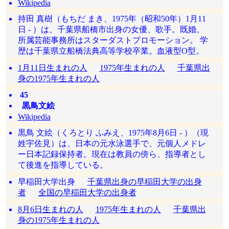
Wikipedia
持田 真樹（もちだ まき、1975年（昭和50年）1月11
日 - ）は、千葉県船橋市出身の女優、歌手。既婚。
所属芸能事務所はスターダストプロモーション。 学
歴は千葉県立船橋法典高等学校卒業。血液型O型。
1月11日生まれの人
1975年生まれの人
千葉県出
身の1975年生まれの人
45
黒鳥文絵
Wikipedia
黒鳥 文絵（くろとり ふみえ、1975年8月6日 - ）（現
姓宇佐見）は、日本の元水泳選手で、元個人メドレ
ー日本記録保持者。現在は教員の傍ら、指導者とし
て後進を指導している。
早稲田大学出身
千葉県出身の早稲田大学の出身
者
全国の早稲田大学の出身者
8月6日生まれの人
1975年生まれの人
千葉県出
身の1975年生まれの人