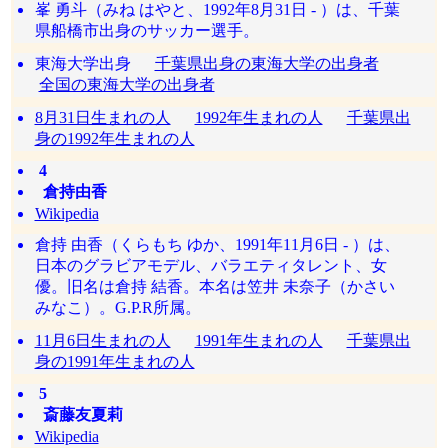
峯 勇斗（みね はやと、1992年8月31日 - ）は、千葉
県船橋市出身のサッカー選手。
東海大学出身
千葉県出身の東海大学の出身者
全国の東海大学の出身者
8月31日生まれの人
1992年生まれの人
千葉県出
身の1992年生まれの人
4
倉持由香
Wikipedia
倉持 由香（くらもち ゆか、1991年11月6日 - ）は、
日本のグラビアモデル、バラエティタレント、女
優。旧名は倉持 結香。本名は笠井 未奈子（かさい
みなこ）。G.P.R所属。
11月6日生まれの人
1991年生まれの人
千葉県出
身の1991年生まれの人
5
斎藤友夏莉
Wikipedia