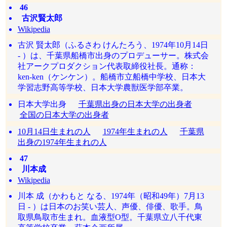
46
古沢賢太郎
Wikipedia
古沢 賢太郎（ふるさわ けんたろう、1974年10月14日
- ）は、千葉県船橋市出身のプロデューサー。株式会
社アークプロダクション代表取締役社長。通称：
ken-ken（ケンケン）。船橋市立船橋中学校、日本大
学習志野高等学校、日本大学農獣医学部卒業。
日本大学出身
千葉県出身の日本大学の出身者
全国の日本大学の出身者
10月14日生まれの人
1974年生まれの人
千葉県
出身の1974年生まれの人
47
川本成
Wikipedia
川本 成（かわもと なる、1974年（昭和49年）7月13
日 - ）は日本のお笑い芸人、声優、俳優、歌手。鳥
取県鳥取市生まれ。血液型O型。千葉県立八千代東