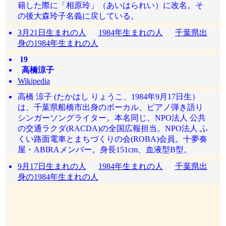
籍した際に「相原玲」（あいはられい）に改名。そ
の後大森玲子名義に戻している。
3月21日生まれの人
1984年生まれの人
千葉県出
身の1984年生まれの人
19
高橋涼子
Wikipedia
高橋 涼子 (たかはし りょうこ、1984年9月17日生）
は、千葉県船橋市出身のボーカル、ピアノ弾き語り
シンガーソングライター。本名同じ。NPO法人 公共
の交通ラクダ(RACDA)の全国広報担当。NPO法人 ふ
くい路面電車とまちづくりの会(ROBA)会員。十夢奏
屋・ABIRAメンバー。身長151cm、血液型B型。
9月17日生まれの人
1984年生まれの人
千葉県出
身の1984年生まれの人