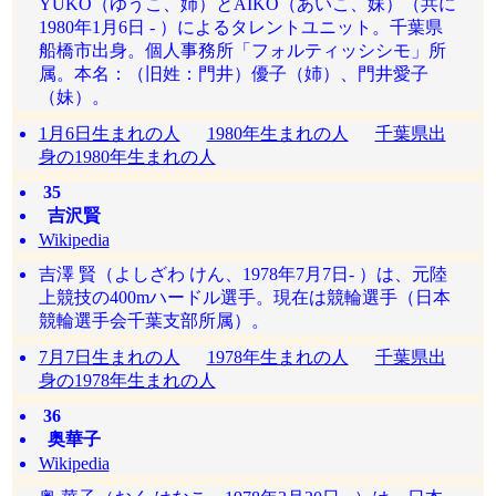
YUKO（ゆうこ、姉）とAIKO（あいこ、妹）（共に
1980年1月6日 - ）によるタレントユニット。千葉県
船橋市出身。個人事務所「フォルティッシシモ」所
属。本名：（旧姓：門井）優子（姉）、門井愛子
（妹）。
1月6日生まれの人
1980年生まれの人
千葉県出
身の1980年生まれの人
35
吉沢賢
Wikipedia
吉澤 賢（よしざわ けん、1978年7月7日- ）は、元陸
上競技の400mハードル選手。現在は競輪選手（日本
競輪選手会千葉支部所属）。
7月7日生まれの人
1978年生まれの人
千葉県出
身の1978年生まれの人
36
奥華子
Wikipedia