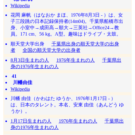
Wikipedia
花岡 麻帆（はなおか まほ、1976年8月3日 - ）は、女
子三段跳の日本記録保持者(14m04)。千葉県船橋市出
身、小室中→成田高→順大→三英社→Office24→教
員。171 cm、56 kg。A型。趣味はドライブ・太鼓。
順天堂大学出身
千葉県出身の順天堂大学の出身
者
全国の順天堂大学の出身者
8月3日生まれの人
1976年生まれの人
千葉県出
身の1976年生まれの人
41
川幡由佳
Wikipedia
川幡 由佳（かわはた ゆうか、1976年1月17日 - ）
は、日本のタレント。本名、安東 由佳（あんどう ゆ
うか）。
1月17日生まれの人
1976年生まれの人
千葉県出
身の1976年生まれの人