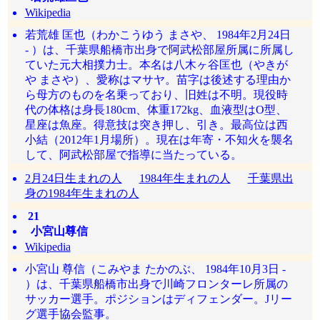
Wikipedia
若荒雄 匡也（わかこうゆう まさや、 1984年2月24日
- ）は、千葉県船橋市出身で阿武松部屋所属に所属し
ていた元大相撲力士。本名は八木ヶ谷匡也（やきが
や まさや）、愛称はマサヤ。苗字は後述する理由か
ら母方のものを名乗っており、旧姓は不明。現役時
代の体格は身長180cm、体重172kg、血液型はO型、
星座は魚座。得意技は突き押し、引き。最高位は西
小結（2012年1月場所）。現在は年寄・不知火を襲名
して、阿武松部屋で指導に当たっている。
2月24日生まれの人
1984年生まれの人
千葉県出
身の1984年生まれの人
21
小宮山尊信
Wikipedia
小宮山 尊信（こみやま たかのぶ、 1984年10月3日 -
）は、千葉県船橋市出身で川崎フロンターレ所属の
サッカー選手。ポジションはディフェンダー。Jリー
グ選手協会監事。