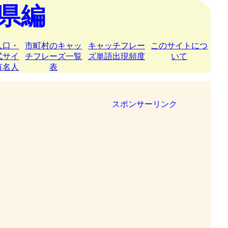
県編
人口・
市町村のキャッ
キャッチフレー
このサイトにつ
式サイ
チフレーズ一覧
ズ単語出現頻度
いて
有名人
表
スポンサーリンク