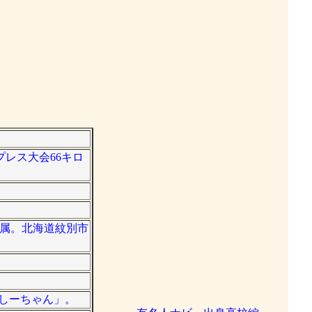
プレス大会66キロ
グ所属。北海道紋別市
「しーちゃん」。