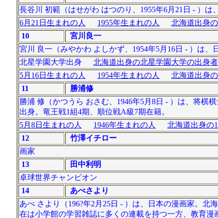
長谷川 初範（はせがわ はつのり、1955年6月21日 -
6月21日生まれの人
1955年生まれの人
北海道出身の
10
宮川良一
宮川 良一（みやかわ よしかず、1954年5月16日 - 
北星学園大学出身
北海道出身の北星学園大学の出身者
5月16日生まれの人
1954年生まれの人
北海道出身の
11
勝浦修
勝浦 修（かつうら おさむ、1946年5月8日 - ）は、
出身。竜王戦1組4期、順位戦A級7期在籍。
5月8日生まれの人
1946年生まれの人
北海道出身の1
12
竹澤イチロー
画家
13
田中利明
卓球世界チャンピオン
14
あべさより
あべ さより（196?年2月25日 - ）は、日本の漫画家
在は小学館の学習雑誌に多くの連載を持つ一方、教育漫