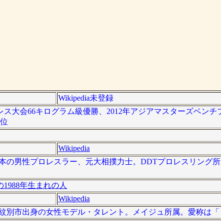
Wikipedia未登録
プレス大会66キログラム級優勝、2012年アジアマスターズベンチ
3位
Wikipedia
）は、日本の男性プロレスラー、元大相撲力士。DDTプロレスリン
1988年生まれの人
Wikipedia
、北海道紋別市出身の女性モデル・タレント。メイジュ所属。愛称は