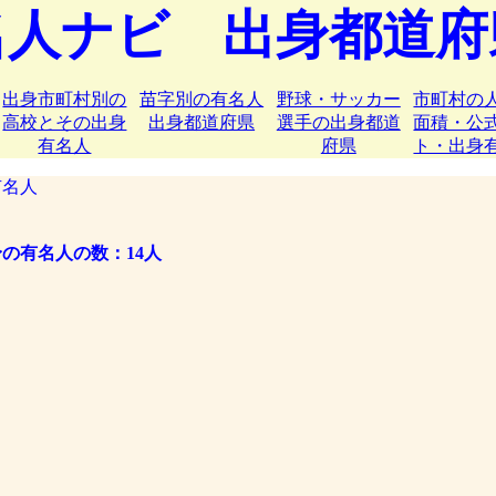
名人ナビ 出身都道府
出身市町村別の
苗字別の有名人
野球・サッカー
市町村の
高校とその出身
出身都道府県
選手の出身都道
面積・公
有名人
府県
ト・出身
名人
の有名人の数：14人