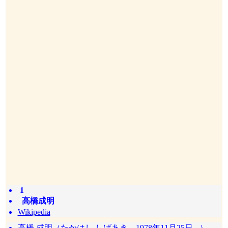
1
高橋成明
Wikipedia
高橋 成明（たかはし しげあき、1978年11月25日 - ）