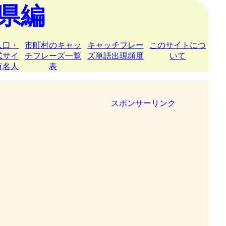
県編
人口・
市町村のキャッ
キャッチフレー
このサイトにつ
式サイ
チフレーズ一覧
ズ単語出現頻度
いて
有名人
表
スポンサーリンク