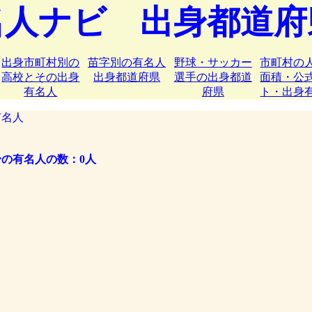
名人ナビ 出身都道府
出身市町村別の
苗字別の有名人
野球・サッカー
市町村の
高校とその出身
出身都道府県
選手の出身都道
面積・公
有名人
府県
ト・出身
名人
の有名人の数：0人