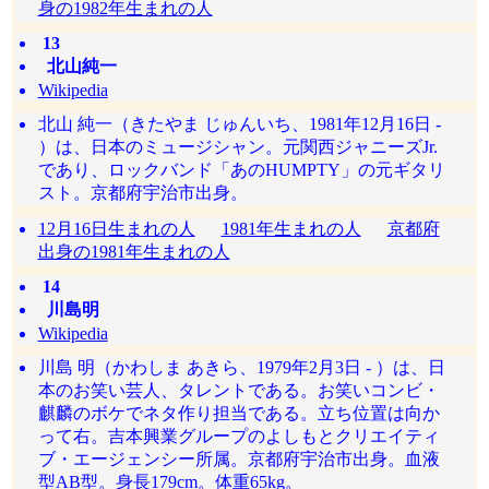
身の1982年生まれの人
13
北山純一
Wikipedia
北山 純一（きたやま じゅんいち、1981年12月16日 -
）は、日本のミュージシャン。元関西ジャニーズJr.
であり、ロックバンド「あのHUMPTY」の元ギタリ
スト。京都府宇治市出身。
12月16日生まれの人
1981年生まれの人
京都府
出身の1981年生まれの人
14
川島明
Wikipedia
川島 明（かわしま あきら、1979年2月3日 - ）は、日
本のお笑い芸人、タレントである。お笑いコンビ・
麒麟のボケでネタ作り担当である。立ち位置は向か
って右。吉本興業グループのよしもとクリエイティ
ブ・エージェンシー所属。京都府宇治市出身。血液
型AB型。身長179cm。体重65kg。