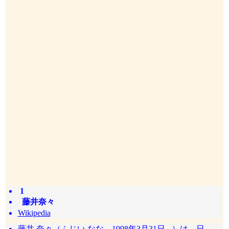
1
藤井奈々
Wikipedia
藤井 奈々（ふじい なな、1998年3月31日 - ）は、日