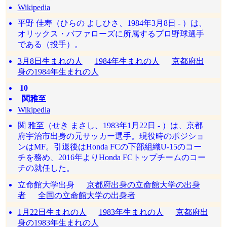
Wikipedia
平野 佳寿（ひらの よしひさ、1984年3月8日 - ）は、
オリックス・バファローズに所属するプロ野球選手
である（投手）。
3月8日生まれの人
1984年生まれの人
京都府出
身の1984年生まれの人
10
関雅至
Wikipedia
関 雅至（せき まさし、1983年1月22日 - ）は、京都
府宇治市出身の元サッカー選手。現役時のポジショ
ンはMF。引退後はHonda FCの下部組織U-15のコー
チを務め、2016年よりHonda FCトップチームのコー
チの就任した。
立命館大学出身
京都府出身の立命館大学の出身
者
全国の立命館大学の出身者
1月22日生まれの人
1983年生まれの人
京都府出
身の1983年生まれの人