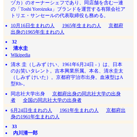
ヅカ）のオーナーシェフであり、同店舗を含む一連
の「Toshi Yoroizuka」ブランドを運営する有限会社ア
トリエ・サンセールの代表取締役も務める。
10月16日生まれの人
1965年生まれの人
京都府
出身の1965年生まれの人
32
清水圭
Wikipedia
清水 圭（しみず けい、1961年6月24日 - ）は、日本
のお笑いタレント。吉本興業所属。本名、清水圭太
（しみず けいた）。京都府宇治市出身。血液型はA
型Rh-。
同志社大学出身
京都府出身の同志社大学の出身
者
全国の同志社大学の出身者
6月24日生まれの人
1961年生まれの人
京都府出
身の1961年生まれの人
33
内川清一郎