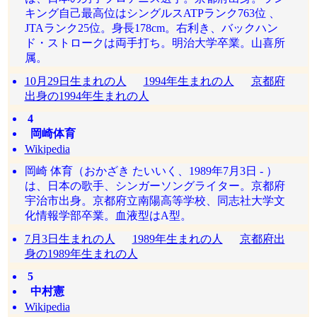
キング自己最高位はシングルスATPランク763位 、
JTAランク25位。身長178cm。右利き、バックハン
ド・ストロークは両手打ち。明治大学卒業。山喜所
属。
10月29日生まれの人
1994年生まれの人
京都府
出身の1994年生まれの人
4
岡崎体育
Wikipedia
岡崎 体育（おかざき たいいく、1989年7月3日 - ）
は、日本の歌手、シンガーソングライター。京都府
宇治市出身。京都府立南陽高等学校、同志社大学文
化情報学部卒業。血液型はA型。
7月3日生まれの人
1989年生まれの人
京都府出
身の1989年生まれの人
5
中村憲
Wikipedia