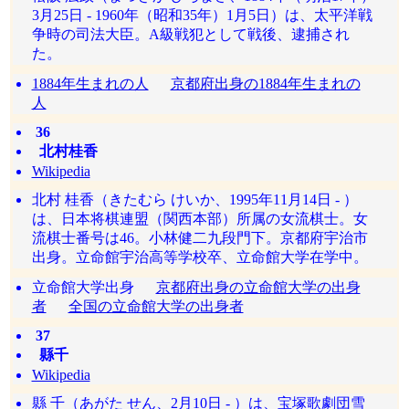
3月25日 - 1960年（昭和35年）1月5日）は、太平洋戦
争時の司法大臣。A級戦犯として戦後、逮捕され
た。
1884年生まれの人
京都府出身の1884年生まれの
人
36
北村桂香
Wikipedia
北村 桂香（きたむら けいか、1995年11月14日 - ）
は、日本将棋連盟（関西本部）所属の女流棋士。女
流棋士番号は46。小林健二九段門下。京都府宇治市
出身。立命館宇治高等学校卒、立命館大学在学中。
立命館大学出身
京都府出身の立命館大学の出身
者
全国の立命館大学の出身者
37
縣千
Wikipedia
縣 千（あがた せん、2月10日 - ）は、宝塚歌劇団雪