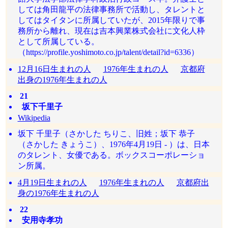
しては角田龍平の法律事務所で活動し、タレントと
してはタイタンに所属していたが、2015年限りで事
務所から離れ、現在は吉本興業株式会社に文化人枠
として所属している。
（https://profile.yoshimoto.co.jp/talent/detail?id=6336）
12月16日生まれの人
1976年生まれの人
京都府
出身の1976年生まれの人
21
坂下千里子
Wikipedia
坂下 千里子（さかした ちりこ、旧姓；坂下 恭子
（さかした きょうこ）、1976年4月19日 - ）は、日本
のタレント、女優である。ボックスコーポレーショ
ン所属。
4月19日生まれの人
1976年生まれの人
京都府出
身の1976年生まれの人
22
安用寺孝功