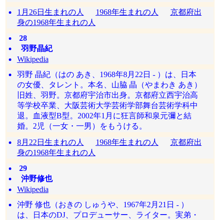
1月26日生まれの人
1968年生まれの人
京都府出
身の1968年生まれの人
28
羽野晶紀
Wikipedia
羽野 晶紀（はの あき、1968年8月22日 - ）は、日本
の女優、タレント。本名、山脇 晶（やまわき あき）
旧姓、羽野。京都府宇治市出身。京都府立西宇治高
等学校卒業、大阪芸術大学芸術学部舞台芸術学科中
退。血液型B型。2002年1月に狂言師和泉元彌と結
婚。2児（一女・一男）をもうける。
8月22日生まれの人
1968年生まれの人
京都府出
身の1968年生まれの人
29
沖野修也
Wikipedia
沖野 修也（おきの しゅうや、1967年2月21日 - ）
は、日本のDJ、プロデューサー、ライター。実弟・