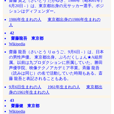
齋藤 貴之（さいとう たかゆき、1986年（昭和61年）
6月20日 - ）は、東京都出身の元サッカー選手。ポジ
ションはディフェンダー。
1986年生まれの人
東京都出身の1986年生まれの
人
42
齋藤龍吾 東京都
Wikipedia
齋藤 龍吾（さいとう りゅうご、9月6日 - ）は、日本
の男性声優。 東京都出身。ぷろだくしょん★A組所
属。以前は九プロダクションに所属していた。勝田
声優学院、映像テクノアカデミア卒業。斉藤 龍吾
（読みは同じ）の名で活動していた時期もある。斎
藤 龍吾と表記されることもある。
9月6日生まれの人
1961年生まれの人
東京都出
身の1961年生まれの人
43
齋藤健 東京都
Wikipedia