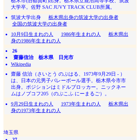
栃木市(旧都賀町)出身。栃木県立鹿沼高等学校、筑波
大学卒。佐野 SAC JUVY TRACK CLUB所属。
筑波大学出身
栃木県出身の筑波大学の出身者
全国の筑波大学の出身者
10月9日生まれの人
1986年生まれの人
栃木県出
身の1986年生まれの人
26
齋藤信治 栃木県 日光市
Wikipedia
齋藤 信治（さいとう のぶはる、1973年9月29日 - ）
は、日本の元男子バレーボール選手。栃木県今市市
出身。ポジションはミドルブロッカー。ニックネー
ムはノブコフ205（のぶこふ にーまるご）。
9月29日生まれの人
1973年生まれの人
栃木県出
身の1973年生まれの人
埼玉県
27