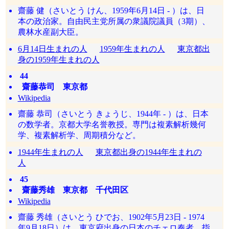
齋藤 健（さいとう けん、1959年6月14日 - ）は、日
本の政治家。自由民主党所属の衆議院議員（3期）、
農林水産副大臣。
6月14日生まれの人
1959年生まれの人
東京都出
身の1959年生まれの人
44
齋藤恭司 東京都
Wikipedia
齋藤 恭司（さいとう きょうじ、1944年 - ）は、日本
の数学者。京都大学名誉教授。専門は複素解析幾何
学、複素解析学、周期積分など。
1944年生まれの人
東京都出身の1944年生まれの
人
45
齋藤秀雄 東京都 千代田区
Wikipedia
齋藤 秀雄（さいとう ひでお、1902年5月23日 - 1974
年9月18日）は、東京府出身の日本のチェロ奏者、指