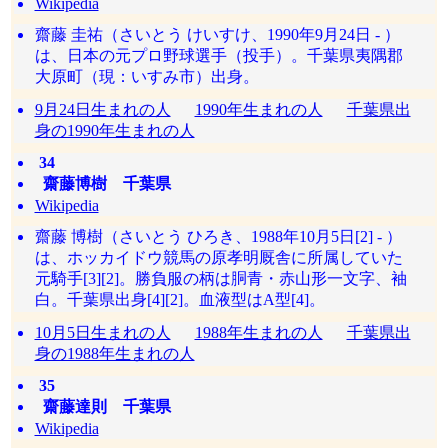
Wikipedia
齋藤 圭祐（さいとう けいすけ、1990年9月24日 - ）
は、日本の元プロ野球選手（投手）。千葉県夷隅郡
大原町（現：いすみ市）出身。
9月24日生まれの人
1990年生まれの人
千葉県出
身の1990年生まれの人
34
齋藤博樹 千葉県
Wikipedia
齋藤 博樹（さいとう ひろき、1988年10月5日[2] - ）
は、ホッカイドウ競馬の原孝明厩舎に所属していた
元騎手[3][2]。勝負服の柄は胴青・赤山形一文字、袖
白。千葉県出身[4][2]。血液型はA型[4]。
10月5日生まれの人
1988年生まれの人
千葉県出
身の1988年生まれの人
35
齋藤達則 千葉県
Wikipedia