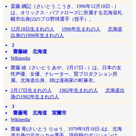
斎藤 綱記（さいとう こうき、1996年12月18日 - ）
は、オリックス・バファローズに所属する北海道札
幌市出身[2]のプロ野球選手（投手）。
12月18日生まれの人
1996年生まれの人
北海道
出身の1996年生まれの人
2
齋藤綾 北海道
Wikipedia
齋藤 綾（さいとう あや、2月17日 - ）は、日本の女
性声優、女優、ナレーター。賢プロダクション所
属。北海道出身。姉は漫画家の町麻衣。
2月17日生まれの人
1982年生まれの人
北海道出
身の1982年生まれの人
3
齋藤竜 北海道 室蘭市
Wikipedia
齋藤 竜(さいとう りゅう、1979年9月18日-)は、北海
道出身の元サッカー選手。現役時のポジションは