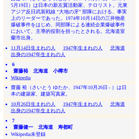
5月19日）は日本の新左翼活動家、テロリスト。元東
アジア反日武装戦線 “大地の牙” 部隊における、事実
上のリーダーであった。1974年10月14日の三井物産
爆破事件をはじめ、同部隊による連続企業爆破事件
において、主導的役割を担ったとされる。北海道室
蘭市出身。
11月14日生まれの人
1947年生まれの人
北海道
出身の1947年生まれの人
6
齋藤裕 北海道 小樽市
Wikipedia
齋藤 裕（さいとう ゆたか、1947年10月26日 - ）は日
本の建築家、建築写真家。
10月26日生まれの人
1947年生まれの人
北海道
出身の1947年生まれの人
7
齋藤健一 北海道 寿都町
Wikipedia未登録