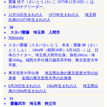
齋藤 佳子（さいとう けいこ 1975年12月10日- ）は、
日本のチアリーダー。
12月10日生まれの人
1975年生まれの人
埼玉県
出身の1975年生まれの人
30
スタパ齋藤 埼玉県 入間市
Wikipedia
スタパ齋藤（スタパさいとう、本名：齋藤 伸（さい
とう しん）、1964年（昭和39年）8月28日 - ）は、日
本のライター。埼玉県入間市出身。身長180cm・体
重100kg。城西大学付属川越高等学校、東京造形大学
卒業。
東京造形大学出身
埼玉県出身の東京造形大学の出
身者
全国の東京造形大学の出身者
8月28日生まれの人
1964年生まれの人
埼玉県出
身の1964年生まれの人
31
齋藤武市 埼玉県 秩父市