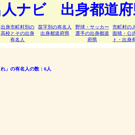
名人ナビ 出身都道府
出身市町村別の
苗字別の有名人
野球・サッカー
市町村の
高校とその出身
出身都道府県
選手の出身都道
面積・公
有名人
府県
ト・出身
まれ」の有名人の数：6人