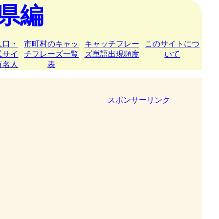
県編
人口・
市町村のキャッ
キャッチフレー
このサイトにつ
式サイ
チフレーズ一覧
ズ単語出現頻度
いて
有名人
表
スポンサーリンク