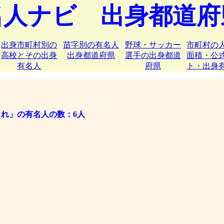
名人ナビ 出身都道府
出身市町村別の
苗字別の有名人
野球・サッカー
市町村の
高校とその出身
出身都道府県
選手の出身都道
面積・公
有名人
府県
ト・出身
まれ」の有名人の数：6人