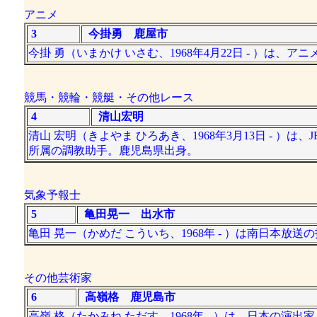
アニメ
3
今掛勇 鹿屋市
今掛 勇（いまかけ いさむ、1968年4月22日 - ）
競馬・競輪・競艇・その他レース
4
清山宏明
清山 宏明（きよやま ひろあき、1968年3月13日 - 
所属の調教助手。鹿児島県出身。
気象予報士
5
亀田晃一 出水市
亀田 晃一（かめだ こういち、1968年 - ）は南日本
その他芸術家
6
高嶺格 鹿児島市
高嶺 格（たかみね ただす、1968年 - ）は、日本