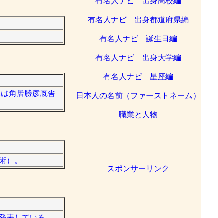
有名人ナビ 出身高校編
有名人ナビ 出身都道府県編
。
有名人ナビ 誕生日編
有名人ナビ 出身大学編
有名人ナビ 星座編
現在は角居勝彦厩舎
日本人の名前（ファーストネーム）
職業と人物
学術）。
スポンサーリンク
で発表している。