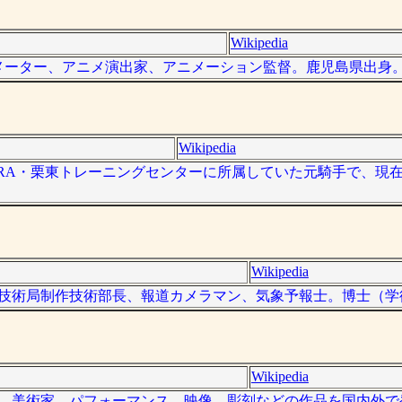
Wikipedia
は、アニメーター、アニメ演出家、アニメーション監督。鹿児島県出身
Wikipedia
）は、JRA・栗東トレーニングセンターに所属していた元騎手で、
Wikipedia
放送の技術局制作技術部長、報道カメラマン、気象予報士。博士（
Wikipedia
の演出家、美術家。パフォーマンス、映像、彫刻などの作品を国内外