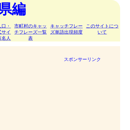
県編
人口・
市町村のキャッ
キャッチフレー
このサイトにつ
式サイ
チフレーズ一覧
ズ単語出現頻度
いて
有名人
表
スポンサーリンク