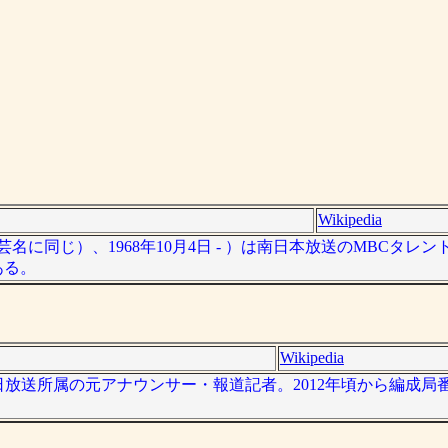
Wikipedia
に同じ）、1968年10月4日 - ）は南日本放送のMBCタレ
ある。
Wikipedia
は、朝日放送所属の元アナウンサー・報道記者。2012年頃から編成