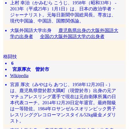
上村 幸治（かみむら こうじ、1958年（昭和33年） -
2013年（平成25年）1月1日）は、日本の政治学者・
ジャーナリスト。元毎日新聞中国総局長。専攻は、
現代中国論、中国語、国際関係論。
大阪外国語大学出身
鹿児島県出身の大阪外国語大
学の出身者
全国の大阪外国語大学の出身者
格闘技
6
宮原厚次 曽於市
Wikipedia
宮原 厚次（みやはら あつじ、1958年12月20日 - ）
は、鹿児島県曽於郡大隅町（現曽於市）出身の元ア
マチュアレスリング選手で現在は元自衛隊所属の日
本代表コーチ。2014年12月20日定年退官。最終階級
は一等陸佐。1984年ロサンゼルスオリンピック男子
レスリンググレコローマンスタイル52kg級金メダリ
スト。