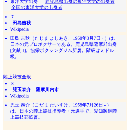
東洋大学出身
鹿児島県出身の東洋大学の出身者
全国の東洋大学の出身者
7
田島吉秋
Wikipedia
田島 吉秋（たじま よしあき、1958年3月7日 - ）は、
日本の元プロボクサーである。鹿児島県薩摩郡出身
[文献 1]。協栄ボクシングジム所属。階級はミドル
級。
陸上競技全般
8
児玉泰介 薩摩川内市
Wikipedia
児玉 泰介（こだま たいすけ、1958年7月26日 - ）
は、日本の陸上競技指導者・元選手で、愛知製鋼陸
上競技部監督。