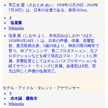
早乙女 愛（さおとめ あい、1958年12月29日 - 2010年
7月20日）は、日本の女優である。身長163cm。
2
塩屋翼
Wikipedia
塩屋 翼（しおや よく、本名読みはしおや つばさ、
1958年6月24日 - ）は、日本の声優、俳優、音響監
督。鹿児島県出身。5歳の頃より、神奈川県川崎市で
育つ。JKプランニング、青二プロダクション、九プ
ロダクションなどを経て現在はプロ・フィットに所
属。音響監督としてはオムニバスプロモーションを
経てサウンド・ウィングに所属。血液型はB型。実
兄は同じく声優の塩屋浩三。
モデル・アイドル・タレント・アナウンサー
3
赤木誠 霧島市
Wikipedia