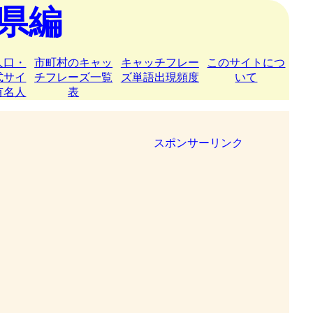
県編
人口・
市町村のキャッ
キャッチフレー
このサイトにつ
式サイ
チフレーズ一覧
ズ単語出現頻度
いて
有名人
表
スポンサーリンク