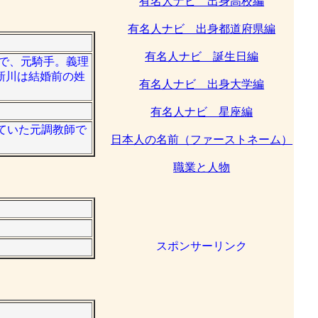
有名人ナビ 出身高校編
有名人ナビ 出身都道府県編
有名人ナビ 誕生日編
師で、元騎手。義理
新川は結婚前の姓
有名人ナビ 出身大学編
有名人ナビ 星座編
していた元調教師で
日本人の名前（ファーストネーム）
職業と人物
スポンサーリンク