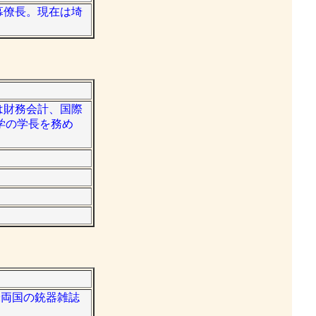
空幕僚長。現在は埼
野は財務会計、国際
学の学長を務め
米両国の銃器雑誌