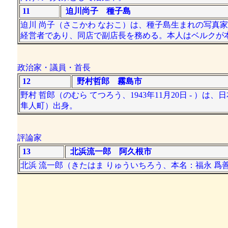
11
迫川尚子 種子島
迫川 尚子（さこかわ なおこ）は、種子島生まれの写真家
経営者であり、同店で副店長を務める。本人はベルクが本
政治家・議員・首長
12
野村哲郎 霧島市
野村 哲郎（のむら てつろう、1943年11月20日 -
隼人町）出身。
評論家
13
北浜流一郎 阿久根市
北浜 流一郎（きたはま りゅういちろう、本名：福永 爲善