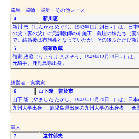
競馬・競輪・競艇・その他レース
4
新川恵
新川 恵（しんかわ めぐむ、1943年11月24日 - 
の父（妻の父）に元調教師の布施正、義理の妹たち（妻
で、結婚後は布施姓となっていたが、その後ふたたび新
5
領家政蔵
領家 政蔵（りょうけ まさぞう、1943年12月29日 -
元騎手。鹿児島県出身。
経営者・実業家
6
山下隆 曽於市
山下 隆（やました たかし、1943年11月20日 - ）
九州大学出身
鹿児島県出身の九州大学の出身者
全
軍人
7
遠竹郁夫