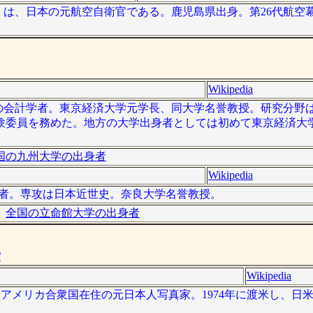
月 - ）は、日本の元航空自衛官である。鹿児島県出身。第26代航
Wikipedia
、日本の会計学者。東京経済大学元学長、同大学名誉教授。研究分
の試験委員を務めた。地方の大学出身者としては初めて東京経済大
国の九州大学の出身者
Wikipedia
歴史学者。専攻は日本近世史。奈良大学名誉教授。
全国の立命館大学の出身者
家
Wikipedia
は、アメリカ合衆国在住の元日本人写真家。1974年に渡米し、日