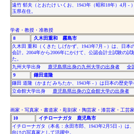
遠竹 郁夫（とおたけ いくお、1943年（昭和18年）4
玉県在住。
学者・教授・准教授
8
久木田重和 霧島市
久木田 重和（くきた しげかず、1943年7月 - ）は
会計。2004年から2006年にかけて、公認会計士試験
た。
九州大学出身
鹿児島県出身の九州大学の出身者
全
9
鎌田道隆
鎌田 道隆（かまだ みちたか、1943年 - ）は日本の
立命館大学出身
鹿児島県出身の立命館大学の出身者
画家・写真家・書道家・彫刻家・陶芸家・漆芸家・工芸
10
イチローナガタ 鹿児島市
イチローナガタ（本名：永田市郎、1943年2月5日 -）
向けの写真家として活躍中。