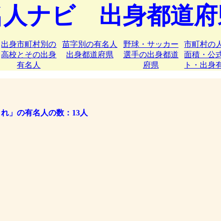
名人ナビ 出身都道府
出身市町村別の
苗字別の有名人
野球・サッカー
市町村の
高校とその出身
出身都道府県
選手の出身都道
面積・公
有名人
府県
ト・出身
れ」の有名人の数：13人