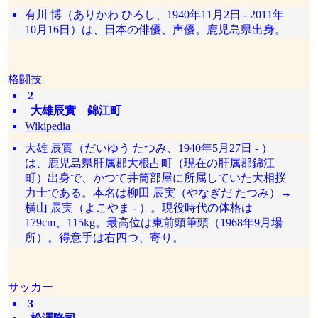
有川 博（ありかわ ひろし、1940年11月2日 - 2011年
10月16日）は、日本の俳優、声優。鹿児島県出身。
格闘技
2
大雄辰實 錦江町
Wikipedia
大雄 辰實（だいゆう たつみ、1940年5月27日 - ）
は、鹿児島県肝属郡大根占町（現在の肝属郡錦江
町）出身で、かつて井筒部屋に所属していた大相撲
力士である。本名は柳田 辰実（やなぎだ たつみ）→
横山 辰実（よこやま - ）。現役時代の体格は
179cm、115kg。最高位は東前頭筆頭（1968年9月場
所）。得意手は右四つ、寄り。
サッカー
3