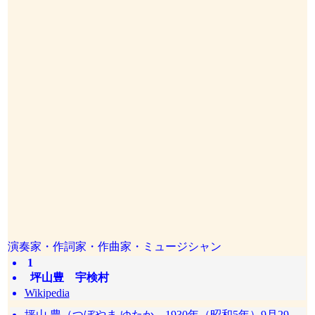
演奏家・作詞家・作曲家・ミュージシャン
1
坪山豊 宇検村
Wikipedia
坪山 豊（つぼやま ゆたか、1930年（昭和5年）9月29