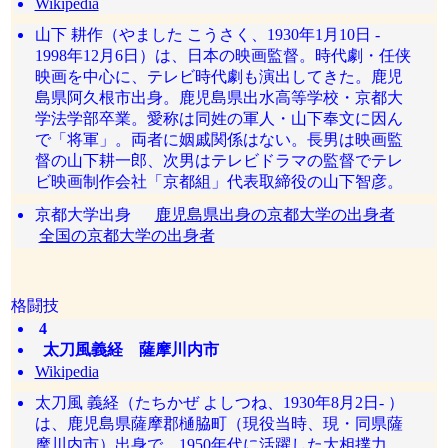
Wikipedia
山下 耕作（やました こうさく、1930年1月10日 -
1998年12月6日）は、日本の映画監督。時代劇・任侠
映画を中心に、テレビ時代劇も演出してきた。鹿児
島県阿久根市出身。鹿児島県出水高等学校・京都大
学法学部卒業。愛称は同姓の軍人・山下奉文に因ん
で「将軍」。両者に姻戚関係はない。長男は映画監
督の山下耕一郎、次男はテレビドラマの監督でテレ
ビ映画制作会社「京都組」代表取締役の山下智彦。
京都大学出身
鹿児島県出身の京都大学の出身者
全国の京都大学の出身者
格闘技
4
太刀風義経 薩摩川内市
Wikipedia
太刀風 義経（たちかぜ よしつね、1930年8月2日- ）
は、鹿児島県薩摩郡樋脇町（現役当時、現・同県薩
摩川内市）出身で、1950年代に活躍した大相撲力