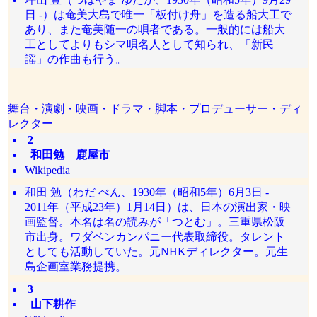
日 -）は奄美大島で唯一「板付け舟」を造る船大工で
あり、また奄美随一の唄者である。一般的には船大
工としてよりもシマ唄名人として知られ、「新民
謡」の作曲も行う。
舞台・演劇・映画・ドラマ・脚本・プロデューサー・ディ
レクター
2
和田勉 鹿屋市
Wikipedia
和田 勉（わだ べん、1930年（昭和5年）6月3日 -
2011年（平成23年）1月14日）は、日本の演出家・映
画監督。本名は名の読みが「つとむ」。三重県松阪
市出身。ワダベンカンパニー代表取締役。タレント
としても活動していた。元NHKディレクター。元生
島企画室業務提携。
3
山下耕作