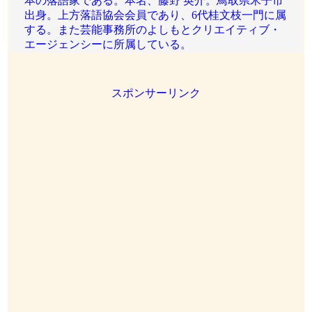
本の落語家である。本名、藤野 英介。鳥取県米子市
出身。上方落語協会会員であり、6代桂文枝一門に属
する。また芸能事務所のよしもとクリエイティブ・
エージェンシーに所属している。
スポンサーリンク