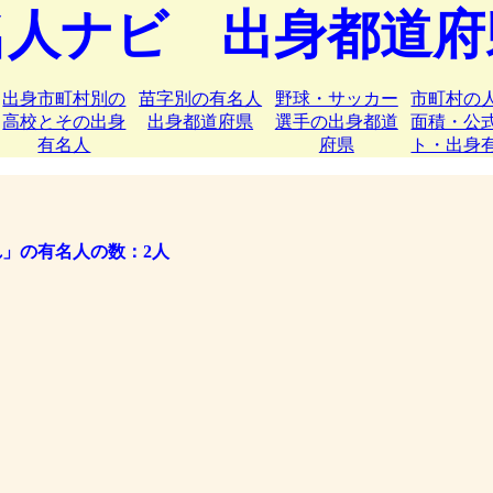
名人ナビ 出身都道府
出身市町村別の
苗字別の有名人
野球・サッカー
市町村の
高校とその出身
出身都道府県
選手の出身都道
面積・公
有名人
府県
ト・出身
れ」の有名人の数：2人