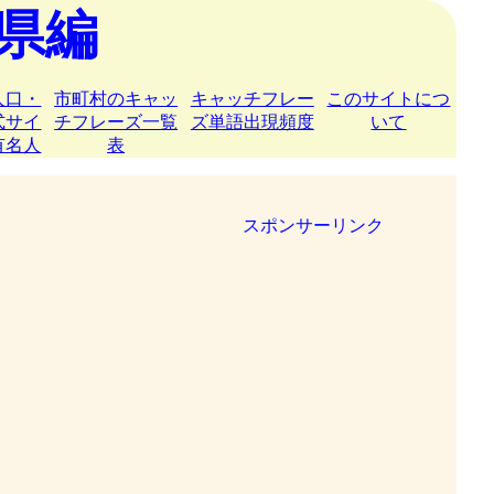
県編
人口・
市町村のキャッ
キャッチフレー
このサイトにつ
式サイ
チフレーズ一覧
ズ単語出現頻度
いて
有名人
表
スポンサーリンク