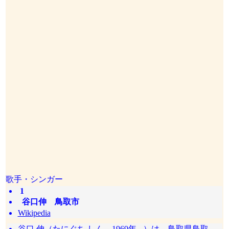
歌手・シンガー
1
谷口伸 鳥取市
Wikipedia
谷口 伸（たにぐち しん、1969年 - ）は、鳥取県鳥取