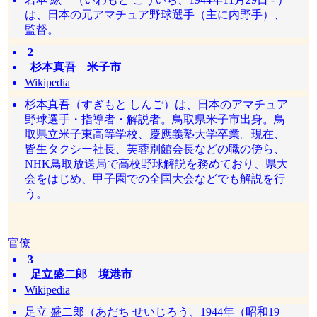
は、日本の元アマチュア野球選手（主に内野手）、
監督。
2
杉本真吾 米子市
Wikipedia
杉本真吾（すぎもと しんご）は、日本のアマチュア
野球選手・指導者・解説者。鳥取県米子市出身。鳥
取県立米子東高等学校、慶應義塾大学卒業。現在、
皆生タクシー社長、芙蓉別館会長などの職の傍ら、
NHK鳥取放送局で高校野球解説を務めており、県大
会をはじめ、甲子園での全国大会などでも解説を行
う。
官僚
3
足立盛二郎 境港市
Wikipedia
足立 盛二郎（あだち せいじろう、1944年（昭和19