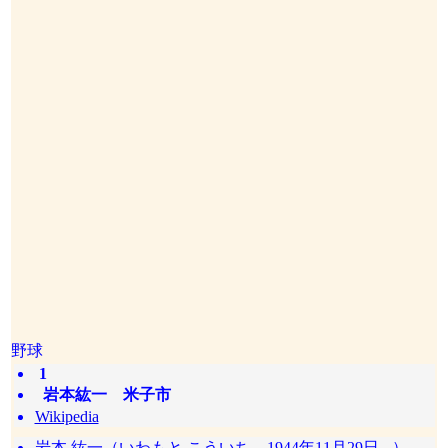
野球
1
岩本紘一 米子市
Wikipedia
岩本 紘一（いわもと こういち、1944年11月29日 - ）